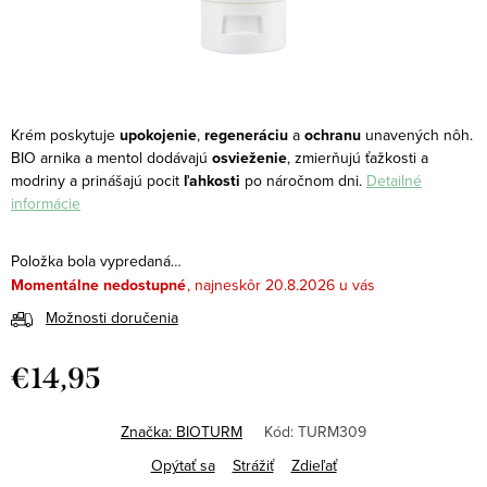
Krém poskytuje
upokojenie
,
regeneráciu
a
ochranu
unavených nôh.
BIO arnika a mentol dodávajú
osvieženie
, zmierňujú ťažkosti a
modriny a prinášajú pocit
ľahkosti
po náročnom dni.
Detailné
informácie
Položka bola vypredaná…
Momentálne nedostupné
20.8.2026
Možnosti doručenia
€14,95
Jednotková
cena:
Značka:
BIOTURM
Kód:
TURM309
Opýtať sa
Strážiť
Zdieľať