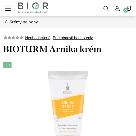
Prejsť
N
na
obsah
Krémy na nohy
K
Neohodnotené
Podrobnosti hodnotenia
BIOTURM Arnika krém
BIO