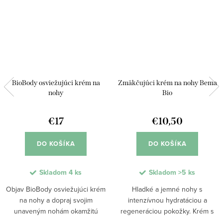
BioBody osviežujúci krém na
Zmäkčujúci krém na nohy Bema
nohy
Bio
€17
€10,50
DO KOŠÍKA
DO KOŠÍKA
Skladom
4 ks
Skladom
>5 ks
Objav BioBody osviežujúci krém
Hladké a jemné nohy s
na nohy a dopraj svojim
intenzívnou hydratáciou a
unaveným nohám okamžitú
regeneráciou pokožky. Krém s
úľavu. Vďaka mentolu, pupočníku
ovocnými kyselinami,