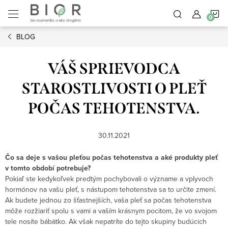
Prejsť
N
na
obsah
BLOG
K
VÁŠ SPRIEVODCA
STAROSTLIVOSTI O PLEŤ
POČAS TEHOTENSTVA.
30.11.2021
Čo sa deje s vašou pleťou počas tehotenstva a aké produkty pleť
v tomto období potrebuje?
Pokiaľ ste kedykoľvek predtým pochybovali o význame a vplyvoch
hormónov na vašu pleť, s nástupom tehotenstva sa to určite zmení.
Ak budete jednou zo šťastnejších, vaša pleť sa počas tehotenstva
môže rozžiariť spolu s vami a vaším krásnym pocitom, že vo svojom
tele nosíte bábätko. Ak však nepatríte do tejto skupiny budúcich