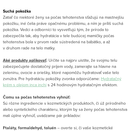
Suchá pokožka
Zatiaľ čo niektoré ženy sa počas tehotenstva sťažujú na mastnejšiu
pokožku, iné čelia práve opačnému problému, a ním je príliš suchá
pokožka. Vedci a odborníci to vysvetľujú tým, že príroda to
zabezpečila tak, aby hydratácia v tele budúcej mamičky počas
tehotenstva bola v prvom rade sústredená na bábätko, a až
v druhom rade na telo matky.
Aké produkty aplikovať
:
Určite sa najprv uistite, že svojmu telu
zabezpečujete dostatočný príjem vody, zamerajte sa hlavne na
zeleninu, ovocie a oriešky, ktoré napomôžu hydratovať vaše telo
zvnútra. Pre hydratáciu pokožky zvonka odporúčame:
Hydratačný
krém s olejom inca inchi
s 24 hodinovým hydratačným efektom.
Čomu sa počas tehotenstva vyhnúť:
Sú rôzne ingrediencie v kozmetických produktoch, či úž prírodného
alebo syntetického charakteru, ktorým by sa ženy počas tehotenstva
mali úplne vyhnúť, uvádzame pár príkladov:
Ftaláty, formaldehyd, toluén
– overte si, či vaše kozmetické