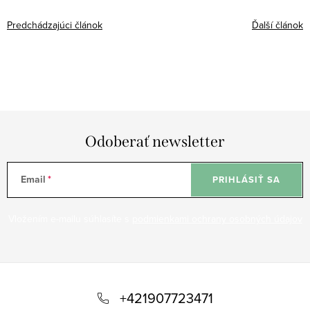
Predchádzajúci článok
Ďalší článok
Odoberať newsletter
Email
PRIHLÁSIŤ SA
Vložením e-mailu súhlasíte s
podmienkami ochrany osobných údajov
Z
á
+421907723471