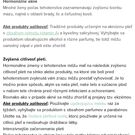
Hormonálne akné
Mnohé ženy počas tehotenstva zaznamenávajú zvýšenú tvorbu
mazu, najmä v oblasti brady, líc a čeľustnej kosti.
Aké produkty aplikovať
: Tradičné produkty určeným na aknóznu pleť
s
obsahom retinolu (vitamín A)
a kyseliny salicylovej. Vyhýbajte sa
produktom obsahujúcim alkohol a rôzne parfumy, tie totiž môžu
samotný zápal v pleti ešte zhoršiť.
Zvýšená citlivosť pleti.
Hormonálne zmeny v tehotenstve môžu mať na následok zvýšenú
citlivosť pleti na slnko alebo produkty, na ktoré ste boli pred
tehotenstvom zvyknutá vám zrazu môžu prestať vyhovovať. Je to
možno práve spôsob, akým sa naša pleť, naše telo a súčasne plod
v našom tele chránia pred rôznymi infekciami a ochoreniami.
Rovnako ako v prípade akné sa môžu zhoršiť aj prejavy tzv. ekzémov.
Aké produkty aplikovať
:
Používajte
upokojujúcu masku
raz za
týždeň, vyhýbajte sa produktom s obsahom parfumov a parabénov.
Uistite sa, že
čistiaca pleťová voda
, ktorú používate je určená na
citlivú pleť a neobsahuje dráždiace látky.
Intenzívnejšie začervenanie pleti