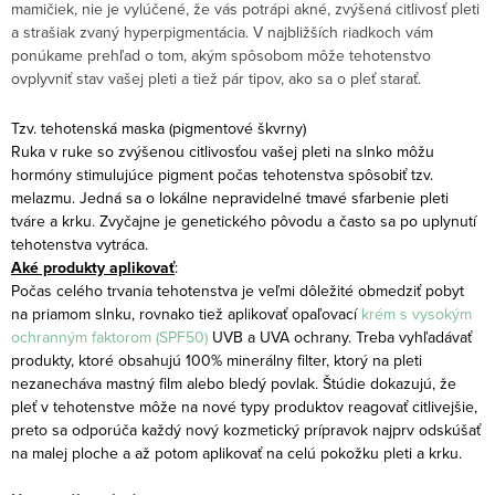
mamičiek, nie je vylúčené, že vás potrápi akné, zvýšená citlivosť pleti
a strašiak zvaný hyperpigmentácia. V najbližších riadkoch vám
ponúkame prehľad o tom, akým spôsobom môže tehotenstvo
ovplyvniť stav vašej pleti a tiež pár tipov, ako sa o pleť starať.
Tzv. tehotenská maska (pigmentové škvrny)
Ruka v ruke so zvýšenou citlivosťou vašej pleti na slnko môžu
hormóny stimulujúce pigment počas tehotenstva spôsobiť tzv.
melazmu. Jedná sa o lokálne nepravidelné tmavé sfarbenie pleti
tváre a krku. Zvyčajne je genetického pôvodu a často sa po uplynutí
tehotenstva vytráca.
Aké produkty aplikovať
:
Počas celého trvania tehotenstva je veľmi dôležité obmedziť pobyt
na priamom slnku, rovnako tiež aplikovať opaľovací
krém s vysokým
ochranným faktorom (SPF50)
UVB a UVA ochrany. Treba vyhľadávať
produkty, ktoré obsahujú 100% minerálny filter, ktorý na pleti
nezanecháva mastný film alebo bledý povlak. Štúdie dokazujú, že
pleť v tehotenstve môže na nové typy produktov reagovať citlivejšie,
preto sa odporúča každý nový kozmetický prípravok najprv odskúšať
na malej ploche a až potom aplikovať na celú pokožku pleti a krku.