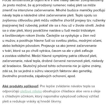
Počas tehotenstva je objem krvi v tele matky takmer zdvojnásobený.
Je preto možné, že aj prirodzený rumenec našej pleti sa môže
zmeniť na intenzívne začervenanie. Mnohé budúce mamičky pociťujú
návaly tepla a následné silné začervenanie pleti. Teplo spolu so
zvýšenou citlivosťou pleti môžu viditeľne zhoršiť prejavy tzv. ružienky
(nazývanej tiež rubeola), pokiaľ ste sa s ňou už v živote stretli. Jedná
sa o stav pleti, ktorý poväčšine nastáva u ľudí medzi tridsiatym
a šesťdesiatym rokom života. Častejšie sa vyskytuje u žien než
u mužov, a postihuje hlavne ľudí so svetlou pleťou, modrými očami,
alebo keltským pôvodom. Prejavuje sa ako jemné začervenanie
v tvári, ktoré sa po chvíli vytráca, časom sa ale v pleti zafixuje
a zostáva viditeľné. Medzi hlavné symptómy patria citlivosť pleti,
začervenanie, nával tepla, drobné červené nerovnosti pleti, niekedy
až bradavice. Skutočný pôvod tohto ochorenia nie je úplne známy,
zdá sa, že sa jedná o súhru viacerých faktorov ako genetiky,
životného prostredia, zápalových ochorení, apod.
Aké produkty aplikovať
:
Pre lepšie zvládanie návalov tepla sa
odporúčajú
pleťové mlieka
obsahujúce chladiace aloe vera a oleje
s chladivým účinkom, ktorý napomáha vylepšovať celkový vzhľad
pleti a redukuje vrásky aj hnedé škvrny.