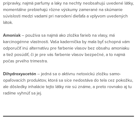
prípravky, najmä parfumy a laky na nechty neobsahujú uvedené látky,
momentálne prebiehajú rôzne výskumy zamerané na skúmanie
súvislosti medzi vadami pri narodení dieťaťa a vplyvom uvedených
látok.
Amoniak
– používa sa najmä ako zložka farieb na vlasy, má
karcinogénne vlastnosti. Vaša kaderníčka by mala byť schopná vám
odporučiť inú alternatívu pre farbenie vlasov bez obsahu amoniaku
a tiež posúdiť, či je pre vás farbenie vlasov bezpečné, a to najmä
počas prvého trimestra.
Dihydroxyacetón
– jedná sa o aktívnu netoxickú zložku samo-
opaľovacích produktov, ktorá sa síce nedostáva do tela cez pokožku,
ale dôsledky inhalácie tejto látky nie sú známe, a preto rovnako aj tu
radíme vyhnúť sa jej.