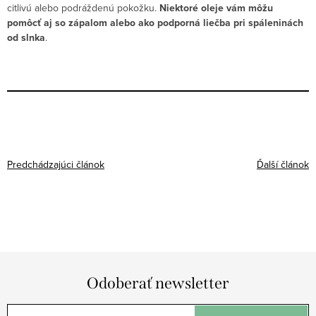
citlivú alebo podráždenú pokožku.
Niektoré oleje vám môžu
pomôcť aj so zápalom alebo ako podporná liečba pri spáleninách
od slnka
.
Predchádzajúci článok
Ďalší článok
Odoberať newsletter