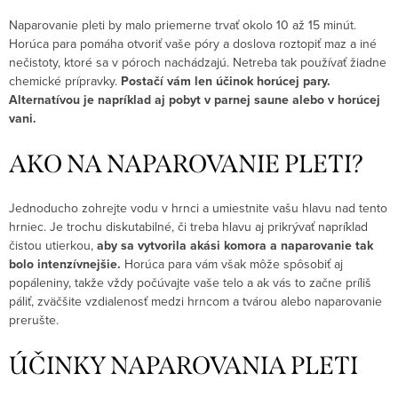
Naparovanie pleti by malo priemerne trvať okolo 10 až 15 minút.
Horúca para pomáha otvoriť vaše póry a doslova roztopiť maz a iné
nečistoty, ktoré sa v póroch nachádzajú. Netreba tak používať žiadne
chemické prípravky.
Postačí vám len účinok horúcej pary.
Alternatívou je napríklad aj pobyt v parnej saune alebo v horúcej
vani.
AKO NA NAPAROVANIE PLETI?
Jednoducho zohrejte vodu v hrnci a umiestnite vašu hlavu nad tento
hrniec. Je trochu diskutabilné, či treba hlavu aj prikrývať napríklad
čistou utierkou,
aby sa vytvorila akási komora a naparovanie tak
bolo intenzívnejšie.
Horúca para vám však môže spôsobiť aj
popáleniny, takže vždy počúvajte vaše telo a ak vás to začne príliš
páliť, zväčšite vzdialenosť medzi hrncom a tvárou alebo naparovanie
prerušte.
ÚČINKY NAPAROVANIA PLETI