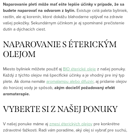
Naparovanie pleti môže mať ešte lepšie účinky v prípade, že sa
budete naparovať na odvarom z bylín.
Existuje celá paleta byliniek,
rastlín, ale aj korenín, ktoré dokážu blahodarne vplývať na zdravie
vašej pokožky. Sekundárnym účinkom je aj spomínané prečistenie
dutín a dýchacích ciest.
NAPAROVANIE S ÉTERICKÝM
OLEJOM
Miesto byliniek môžete použiť aj
BIO éterické oleje
z našej ponuky.
Každý z týchto olejov má špecifické účinky a je vhodný pre iný typ
plete. Ak doma nemáte
aromalampu alebo difuzér
, aj pridanie olejov
do horúcej vody je spôsob,
akým docieliť požadovaný efekt
aromaterapie.
VYBERTE SI Z NAŠEJ PONUKY
V našej ponuke máme aj
zmesi éterických olejov
pre konkrétne
zdravotné ťažkosti. Radi vám poradíme, aký olej si vybrať pre suchú,