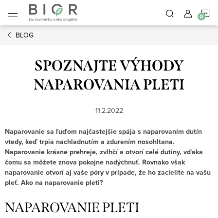
Prejsť
N
na
obsah
BLOG
K
SPOZNAJTE VÝHODY
NAPAROVANIA PLETI
11.2.2022
Naparovanie sa ľuďom najčastejšie spája s naparovaním dutín
vtedy, keď trpia nachladnutím a zdurením nosohltana.
Naparovanie krásne prehreje, zvlhčí a otvorí celé dutiny, vďaka
čomu sa môžete znova pokojne nadýchnuť. Rovnako však
naparovanie otvorí aj vaše póry v prípade, že ho zacielite na vašu
pleť. Ako na naparovanie pleti?
NAPAROVANIE PLETI