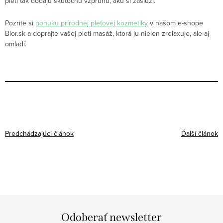
pleti tak dodajú skutočnú vzpruhu, akú si zaslúži.
Pozrite si
ponuku prírodnej pleťovej kozmetiky
v našom e-shope
Bior.sk a doprajte vašej pleti masáž, ktorá ju nielen zrelaxuje, ale aj
omladí.
Predchádzajúci článok
Ďalší článok
Odoberať newsletter