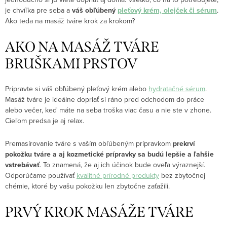
je chvíľka pre seba a
váš obľúbený
pleťový krém, olejček či sérum
.
Ako teda na masáž tváre krok za krokom?
AKO NA MASÁŽ TVÁRE
BRUŠKAMI PRSTOV
Pripravte si váš obľúbený pleťový krém alebo
hydratačné sérum
.
Masáž tváre je ideálne dopriať si ráno pred odchodom do práce
alebo večer, keď máte na seba troška viac času a nie ste v zhone.
Cieľom predsa je aj relax.
Premasírovanie tváre s vaším obľúbeným prípravkom
prekrví
pokožku tváre a aj kozmetické prípravky sa budú lepšie a ľahšie
vstrebávať
. To znamená, že aj ich účinok bude oveľa výraznejší.
Odporúčame používať
kvalitné prírodné produkty
bez zbytočnej
chémie, ktoré by vašu pokožku len zbytočne zaťažili.
PRVÝ KROK MASÁŽE TVÁRE