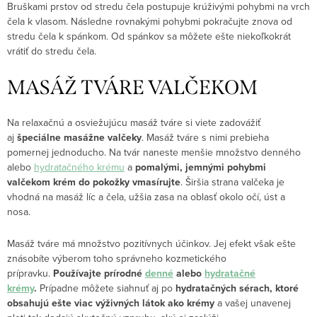
Bruškami prstov od stredu čela postupuje krúživými pohybmi na vrch
čela k vlasom. Následne rovnakými pohybmi pokračujte znova od
stredu čela k spánkom. Od spánkov sa môžete ešte niekoľkokrát
vrátiť do stredu čela.
MASÁŽ TVÁRE VALČEKOM
Na relaxačnú a osviežujúcu masáž tváre si viete zadovážiť
aj
špeciálne masážne valčeky
. Masáž tváre s nimi prebieha
pomernej jednoducho. Na tvár naneste menšie množstvo denného
alebo
hydratačného krému
a
pomalými, jemnými pohybmi
valčekom krém do pokožky vmasírujte
. Širšia strana valčeka je
vhodná na masáž líc a čela, užšia zasa na oblasť okolo očí, úst a
nosa.
Masáž tváre má množstvo pozitívnych účinkov. Jej efekt však ešte
znásobíte výberom toho správneho kozmetického
prípravku.
Používajte prírodné
denné
alebo
hydratačné
krémy
.
Prípadne môžete siahnuť aj po
hydratačných sérach, ktoré
obsahujú ešte viac výživných látok ako krémy
a vašej unavenej