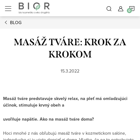
Prejsť
N
na
obsah
BLOG
K
MASÁŽ TVÁRE: KROK ZA
KROKOM
15.3.2022
Masáž tváre predstavuje skvelý relax, na pleť má omladzujúci
účinok, stimuluje krvný obeh a
uvoľňuje napätie. Ako na masáž tváre doma?
Hoci mnohé z nás obľubujú masáž tváre v kozmetickom salóne,
jednoducho si ju viete dopriať aj doma. Všetko, čo na to potrebujete,