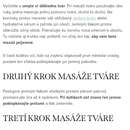
Vyčistite a
umyte si dôkladne tvár
. Pri masáži tváre používajte obe
ruky, jedna masíruje jednu polovicu tváre, druhá tú druhú. Na
končeky prstov naneste váš obľúbený
pleťový krém
alebo
hydratačné sérum a začnite pri obočí. Jemným tlakom prstov
obkrúžte očný oblúk. Pokračujte ku koreňu nosa smerom k obočiu.
Tu môžete aj troška viac pritlačiť, no vždy len tak,
aby vám bola
masáž príjemná
.
V časti kútikov očí, kde sa zvyknú objavovať prvé mimické vrásky,
prstami len zľahka poklopkávajte po jemnej pokožke.
DRUHÝ KROK MASÁŽE TVÁRE
Postupne jemným tlakom všetkými prstami (okrem palcov)
premasírujte líca až k spánkom.
Pri kútikoch úst znova len jemne
poklopkávajte prstami
a tlak zmiernite.
TRETÍ KROK MASÁŽE TVÁRE