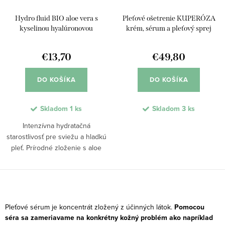
Hydro fluid BIO aloe vera s
Pleťové ošetrenie KUPERÓZA
kyselinou hyalúronovou
krém, sérum a pleťový sprej
€13,70
€49,80
DO KOŠÍKA
DO KOŠÍKA
Skladom
1 ks
Skladom
3 ks
Intenzívna hydratačná
starostlivosť pre sviežu a hladkú
pleť. Prírodné zloženie s aloe
vera a kyselinou hyalurónovou
hĺbkovo hydratuje, rýchlo sa
vstrebáva a poskytuje dlhodobý
O
efekt.
v
Pleťové sérum je koncentrát zložený z účinných látok.
Pomocou
l
séra sa zameriavame na konkrétny kožný problém ako napríklad