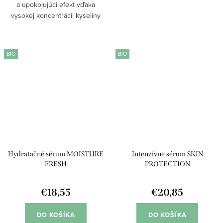
a upokojujúci efekt vďaka
vysokej koncentrácii kyseliny
hyalurónovej a fermentu z
červených rias. Ideálne pre citlivú
pleť, zanecháva pokožku sviežu,
BIO
BIO
jemnú a...
Hydratačné sérum MOISTURE
Intenzívne sérum SKIN
FRESH
PROTECTION
€18,55
€20,85
DO KOŠÍKA
DO KOŠÍKA