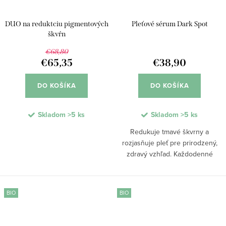
DUO na reduktciu pigmentových
Pleťové sérum Dark Spot
škvŕn
€68,80
€65,35
€38,90
DO KOŠÍKA
DO KOŠÍKA
Skladom
>5 ks
Skladom
>5 ks
Redukuje tmavé škvrny a
rozjasňuje pleť pre prirodzený,
zdravý vzhľad. Každodenné
používanie podporuje
revitalizáciu pleti a zjednocuje
tón pleti, zatiaľ čo Alga-Biotic a
BIO
BIO
extrakty z rias chránia...