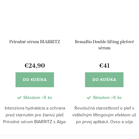
Prírodné sérum BIARRITZ
BemaBio Double lifting pleťové
sérum
€24,90
€41
DO KOŠÍKA
DO KOŠÍKA
Skladom
>5 ks
Skladom
>5 ks
Intenzívna hydratácia a ochrana
Revolučná starostlivosť o pleť s
pred starnutím pre žiarivú pleť.
viditeľným liftingovým efektom už
Prírodné sérum BIARRITZ s Alga-
po prvej aplikácii. Ovso a sója
Gorria® a kyselinou hyalurónovou
podporujú regeneráciu buniek a
zvyšuje pružnosť, vyhladzuje a
zlepšujú pružnosť pokožky.