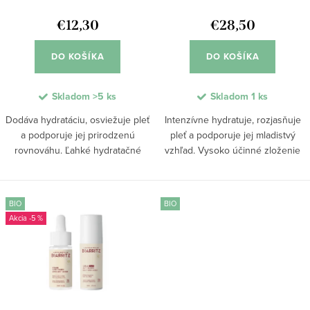
d
k
u
€12,30
€28,50
t
k
o
DO KOŠÍKA
DO KOŠÍKA
t
v
o
Skladom
>5 ks
Skladom
1 ks
v
Dodáva hydratáciu, osviežuje pleť
Intenzívne hydratuje, rozjasňuje
a podporuje jej prirodzenú
pleť a podporuje jej mladistvý
rovnováhu. Ľahké hydratačné
vzhľad. Vysoko účinné zloženie
sérum pomáha udržiavať
pomáha zjednocovať tón pleti,
optimálnu úroveň vlhkosti a
redukovať známky starnutia a
posilňuje kožnú bariéru. Vďaka
zlepšovať jej elasticitu. Vďaka
BIO
BIO
obsahu glycerínu...
aktívnym...
-5 %