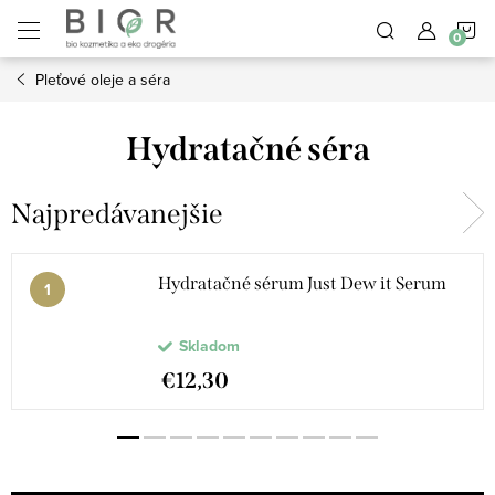
Prejsť
N
na
obsah
Pleťové oleje a séra
K
Hydratačné séra
Najpredávanejšie
Hydratačné sérum Just Dew it Serum
Skladom
€12,30