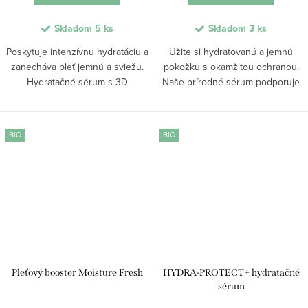
Skladom
5 ks
Skladom
3 ks
Poskytuje intenzívnu hydratáciu a
Užite si hydratovanú a jemnú
zanecháva pleť jemnú a sviežu.
pokožku s okamžitou ochranou.
Hydratačné sérum s 3D
Naše prírodné sérum podporuje
kyselinou hyalurónovou, BIO aloe
regeneráciu a zvyšuje vitalitu
vera, glycerínom a extraktom z
pleti. Bohaté na vitamín E, skvalán
rias vyhladzuje jemné vrásky,
a BIO oleje, pleť upokojuje,
BIO
BIO
zjemňuje...
zmierňuje...
Pleťový booster Moisture Fresh
HYDRA-PROTECT+ hydratačné
sérum