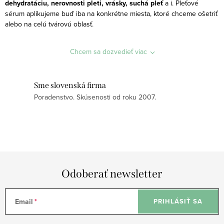
dehydratáciu, nerovnosti pleti, vrásky, suchá pleť
a i. Pleťové
á
sérum aplikujeme buď iba na konkrétne miesta, ktoré chceme ošetriť
d
alebo na celú tvárovú oblasť.
a
c
Chcem sa dozvedieť viac
i
e
p
Sme slovenská firma
r
Poradenstvo. Skúsenosti od roku 2007.
v
k
y
v
ý
Odoberať newsletter
p
i
s
Email
PRIHLÁSIŤ SA
u