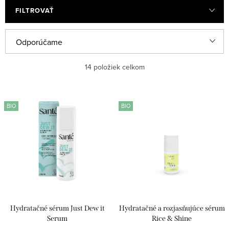
FILTROVAŤ
R
Odporúčame
a
Najlacnejšie
14
položiek celkom
d
e
Najdrahšie
V
n
BIO
BIO
ý
Najpredávanejšie
i
p
e
Abecedne
i
p
s
r
p
o
r
d
Hydratačné sérum Just Dew it
Hydratačné a rozjasňujúce sérum
o
u
Serum
Rice & Shine