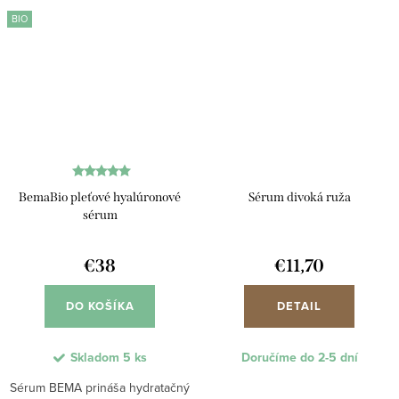
vyživuje pleť. Ľahká textúra sa...
Ľahká textúra sa rýchlo
BIO
vstrebáva,...
BemaBio pleťové hyalúronové
Sérum divoká ruža
sérum
€38
€11,70
DO KOŠÍKA
DETAIL
Skladom
5 ks
Doručíme do 2-5 dní
Sérum BEMA prináša hydratačný