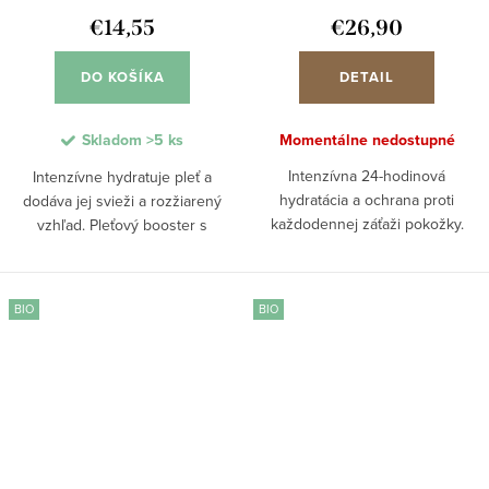
€14,55
€26,90
DO KOŠÍKA
DETAIL
Skladom
>5 ks
Momentálne nedostupné
Intenzívna 24-hodinová
Intenzívne hydratuje pleť a
hydratácia a ochrana proti
dodáva jej svieži a rozžiarený
každodennej záťaži pokožky.
vzhľad. Pleťový booster s
HYDRA-PROTECT+ sérum
kyselinou hyalurónovou,
kombinuje hydratačné zložky s
skvalánom a aloe vera poskytuje
ochrannými technológiami proti
okamžitú aj dlhotrvajúcu výživu
BIO
BIO
modrému svetlu, znečisteniu a...
pokožky tváre....