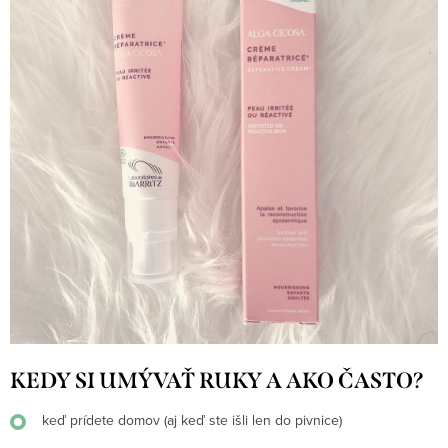
KEDY SI UMÝVAŤ RUKY A AKO ČASTO?
keď prídete domov (aj keď ste išli len do pivnice)