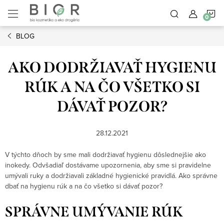
Prejsť
N
na
obsah
BLOG
K
AKO DODRŽIAVAŤ HYGIENU
RÚK A NA ČO VŠETKO SI
DÁVAŤ POZOR?
28.12.2021
V týchto dňoch by sme mali dodržiavať hygienu dôslednejšie ako
inokedy. Odvšadiaľ dostávame upozornenia, aby sme si pravidelne
umývali ruky a dodržiavali základné hygienické pravidlá. Ako správne
dbať na hygienu rúk a na čo všetko si dávať pozor?
SPRÁVNE UMÝVANIE RÚK