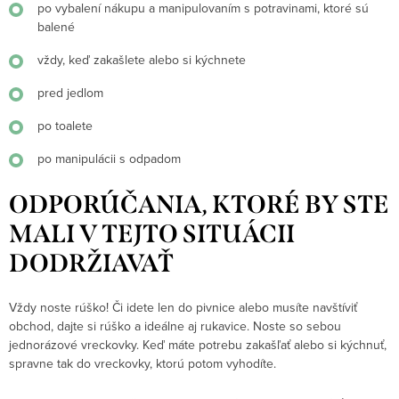
po vybalení nákupu a manipulovaním s potravinami, ktoré sú
balené
vždy, keď zakašlete alebo si kýchnete
pred jedlom
po toalete
po manipulácii s odpadom
ODPORÚČANIA, KTORÉ BY STE
MALI V TEJTO SITUÁCII
DODRŽIAVAŤ
Vždy noste rúško! Či idete len do pivnice alebo musíte navštíviť
obchod, dajte si rúško a ideálne aj rukavice. Noste so sebou
jednorázové vreckovky. Keď máte potrebu zakašľať alebo si kýchnuť,
spravne tak do vreckovky, ktorú potom vyhodíte.