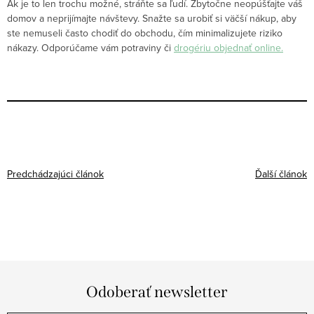
Ak je to len trochu možné, stráňte sa ľudí. Zbytočne neopúšťajte váš
domov a neprijímajte návštevy. Snažte sa urobiť si väčší nákup, aby
ste nemuseli často chodiť do obchodu, čím minimalizujete riziko
nákazy. Odporúčame vám potraviny či
drogériu objednať online.
Predchádzajúci článok
Ďalší článok
Odoberať newsletter