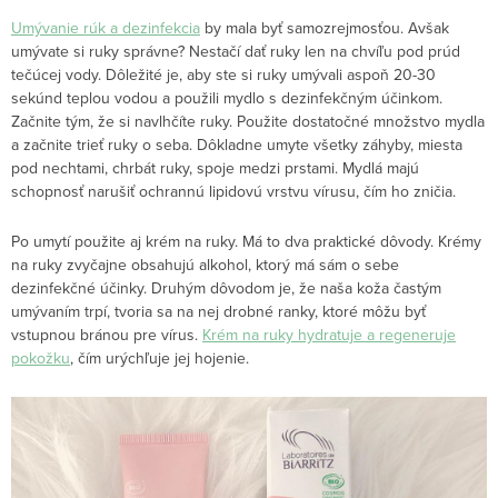
Umývanie rúk a dezinfekcia
by mala byť samozrejmosťou. Avšak
umývate si ruky správne? Nestačí dať ruky len na chvíľu pod prúd
tečúcej vody. Dôležité je, aby ste si ruky umývali aspoň 20-30
sekúnd teplou vodou a použili mydlo s dezinfekčným účinkom.
Začnite tým, že si navlhčíte ruky. Použite dostatočné množstvo mydla
a začnite trieť ruky o seba. Dôkladne umyte všetky záhyby, miesta
pod nechtami, chrbát ruky, spoje medzi prstami. Mydlá majú
schopnosť narušiť ochrannú lipidovú vrstvu vírusu, čím ho zničia.
Po umytí použite aj krém na ruky. Má to dva praktické dôvody. Krémy
na ruky zvyčajne obsahujú alkohol, ktorý má sám o sebe
dezinfekčné účinky. Druhým dôvodom je, že naša koža častým
umývaním trpí, tvoria sa na nej drobné ranky, ktoré môžu byť
vstupnou bránou pre vírus.
Krém na ruky hydratuje a regeneruje
pokožku
, čím urýchľuje jej hojenie.