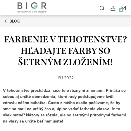
Prejsť
N
na
obsah
BLOG
K
FARBENIE V TEHOTENSTVE?
HĽADAJTE FARBY SO
ŠETRNÝM ZLOŽENÍM!
19.1.2022
V tehotenstve prechádza naše telo rôznymi zmenami. Prináša so
sebou aj určité obmedzenia, ktoré rady podstupujeme kvôli
zdraviu nášho bábätka. Často z nášho okolia počúvame, že by
sme sa mali na určitý čas aj úplne vzdať farbenia vlasov. Je to
však nutné? Názory sa rôznia, ale so šetrnými prírodnými farbami
na vlasy sa určite báť nemusíte!