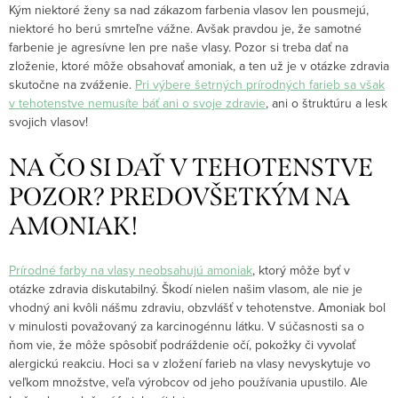
Kým niektoré ženy sa nad zákazom farbenia vlasov len pousmejú,
niektoré ho berú smrteľne vážne. Avšak pravdou je, že samotné
farbenie je agresívne len pre naše vlasy. Pozor si treba dať na
zloženie, ktoré môže obsahovať amoniak, a ten už je v otázke zdravia
skutočne na zváženie.
Pri výbere šetrných prírodných farieb sa však
v tehotenstve nemusíte báť ani o svoje zdravie
, ani o štruktúru a lesk
svojich vlasov!
NA ČO SI DAŤ V TEHOTENSTVE
POZOR? PREDOVŠETKÝM NA
AMONIAK!
Prírodné farby na vlasy neobsahujú amoniak
, ktorý môže byť v
otázke zdravia diskutabilný. Škodí nielen našim vlasom, ale nie je
vhodný ani kvôli nášmu zdraviu, obzvlášť v tehotenstve. Amoniak bol
v minulosti považovaný za karcinogénnu látku. V súčasnosti sa o
ňom vie, že môže spôsobiť podráždenie očí, pokožky či vyvolať
alergickú reakciu. Hoci sa v zložení farieb na vlasy nevyskytuje vo
veľkom množstve, veľa výrobcov od jeho používania upustilo. Ale