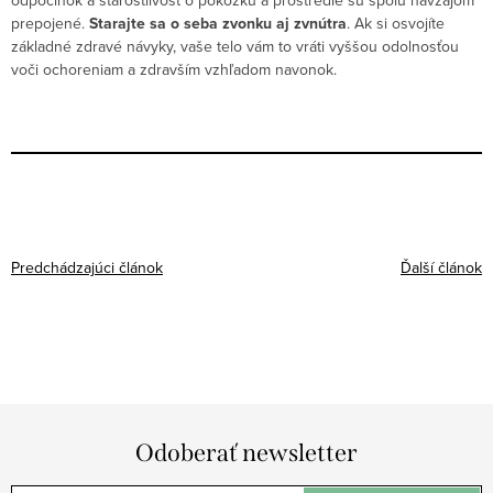
odpočinok a starostlivosť o pokožku a prostredie sú spolu navzájom
prepojené.
Starajte sa o seba zvonku aj zvnútra
. Ak si osvojíte
základné zdravé návyky, vaše telo vám to vráti vyššou odolnosťou
voči ochoreniam a zdravším vzhľadom navonok.
Predchádzajúci článok
Ďalší článok
Odoberať newsletter