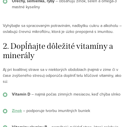
Orechy, semienka, ryby
– obsahujú zinok, selén a omega-3
mastné kyseliny
Vyhýbajte sa spracovaným potravinám, nadbytku cukru a alkoholu –
oslabujú črevnú mikroflóru, ktorá je úzko prepojená s imunitou.
2. Dopĺňajte dôležité vitamíny a
minerály
Aj pri kvalitnej strave sa v niektorých obdobiach (najmä v zime či v
čase zvýšeného stresu) odporúča doplniť telu kľúčové vitamíny, ako
sú:
Vitamín D
– najmä počas zimných mesiacov, keď chýba slnko
Zinok
– podporuje tvorbu imunitných buniek