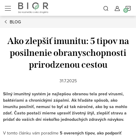
Prejsť
N
na
obsah
BLOG
K
Ako zlepšiť imunitu: 5 tipov na
posilnenie obranyschopnosti
prirodzenou cestou
31.7.2025
Silný imunitný systém je najlepšou obranou tela pred vírusmi,
baktériami a chronickými zápalmi. Ak hľadáte spôsob, ako
imunitu posilniť, nemusí to byť až tak náročné, ako by sa mohlo
zdať. Často postačí mierne upraviť životný štýl, zlepšiť stravu a
pridať do vašich dní niekoľko jednoduchých zdravých návykov.
V tomto článku vám poradíme
5 overených tipov, ako podporiť