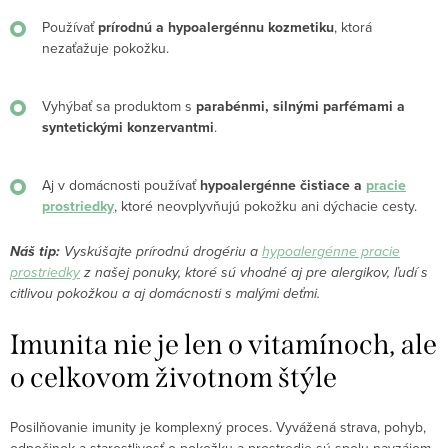
Používať
prírodnú a hypoalergénnu kozmetiku
, ktorá
nezaťažuje pokožku.
Vyhýbať sa produktom s
parabénmi, silnými parfémami a
syntetickými konzervantmi
.
Aj v domácnosti používať
hypoalergénne čistiace a
pracie
prostriedky
, ktoré neovplyvňujú pokožku ani dýchacie cesty.
Náš tip:
Vyskúšajte prírodnú drogériu a
hypoalergénne pracie
prostriedky
z našej ponuky, ktoré sú vhodné aj pre alergikov, ľudí s
citlivou pokožkou a aj domácnosti s malými deťmi.
Imunita nie je len o vitamínoch, ale
o celkovom životnom štýle
Posilňovanie imunity je komplexný proces. Vyvážená strava, pohyb,