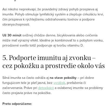
Asi nikoho neprekvapí, že pravidelný zdravý pohyb prospieva aj
imunite. Pohyb stimuluje lymfatický systém a zlepšuje cirkuláciu krvi,
čím prispieva k rýchlejšiemu odstraňovaniu toxínov a podpore
obranyschopnosti.
Už 30 minút
svižnej chôdze denne, bicyklovania alebo cvičenia
môže mať výrazný efekt. Ideálne je kombinovať to s pobytom vonku,
prirodzené svetlo totiž podporuje aj tvorbu vitamínu D.
5. Podporte imunitu aj zvonku –
cez pokožku a prostredie okolo vás
Silná imunita sa často odráža aj
na stave pokožky
– pri dobre
fungujúcom tele je pleť jasná, bez
vyrážok
, preťaženia či
začervenania. Práve pri
detoxikácii
a oslabenej imunite sa problémy
často prejavia práve na pokožke.
Preto odporúčame: