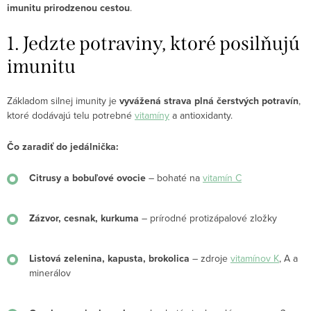
imunitu prirodzenou cestou
.
1. Jedzte potraviny, ktoré posilňujú
imunitu
Základom silnej imunity je
vyvážená strava plná čerstvých potravín
,
ktoré dodávajú telu potrebné
vitamíny
a antioxidanty.
Čo zaradiť do jedálnička:
Citrusy a bobuľové ovocie
– bohaté na
vitamín C
Zázvor, cesnak, kurkuma
– prírodné protizápalové zložky
Listová zelenina, kapusta, brokolica
– zdroje
vitamínov K
, A a
minerálov