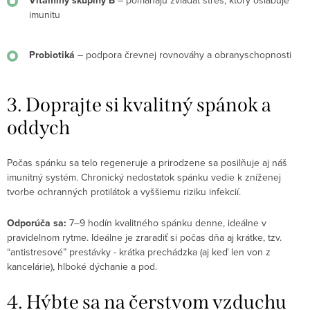
Vitamíny skupiny B
– pomáhajú zvládať stres, ktorý oslabuje
imunitu
Probiotiká
– podpora črevnej rovnováhy a obranyschopnosti
3. Doprajte si kvalitný spánok a
oddych
Počas spánku sa telo regeneruje a prirodzene sa posilňuje aj náš
imunitný systém. Chronický nedostatok spánku vedie k zníženej
tvorbe ochranných protilátok a vyššiemu riziku infekcií.
Odporúča sa:
7–9 hodín kvalitného spánku denne, ideálne v
pravidelnom rytme. Ideálne je zraradiť si počas dňa aj krátke, tzv.
“antistresové” prestávky - krátka prechádzka (aj keď len von z
kancelárie), hlboké dýchanie a pod.
4. Hýbte sa na čerstvom vzduchu