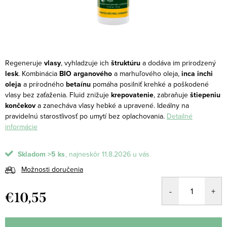
Regeneruje
vlasy
, vyhladzuje ich
štruktúru
a dodáva im prirodzený
lesk
.
Kombinácia
BIO arganového
a marhuľového oleja,
inca inchi
oleja
a prírodného
betaínu
pomáha posilniť krehké a poškodené
vlasy bez zaťaženia. Fluid znižuje
krepovatenie
, zabraňuje
štiepeniu
končekov
a zanecháva vlasy hebké a upravené. Ideálny na
pravidelnú starostlivosť po umytí bez oplachovania.
Detailné
informácie
Skladom
>5 ks
11.8.2026
Možnosti doručenia
€10,55
Jednotková
cena: