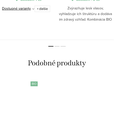
Zvýrazňuje lesk vlasov,
Dostupné varianty
+ ďalšie
vyhladzuje ich štruktúru a dodáva
im zdravý vzhľad. Kombinácia BIO
arganového a marhuľového oleja
spolu s betaínom pomáha
regenerovať vlasové vlákno a
zlepšuje jeho...
BIO