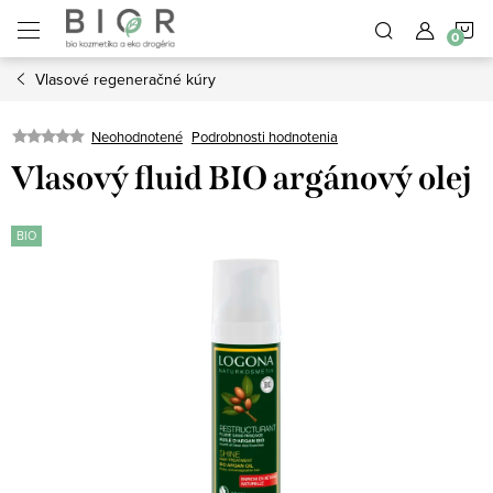
Prejsť
N
na
obsah
Vlasové regeneračné kúry
K
Neohodnotené
Podrobnosti hodnotenia
Vlasový fluid BIO argánový olej
BIO