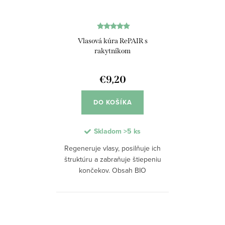
Vlasová kúra RePAIR s
rakytníkom
€9,20
DO KOŠÍKA
Skladom
>5 ks
Regeneruje vlasy, posilňuje ich
štruktúru a zabraňuje štiepeniu
končekov. Obsah BIO
rakytníkového oleja hĺbkovo
vyživuje vlasové vlákno a
pomáha obnoviť jeho prirodzenú
pevnosť. Kúra cielene...