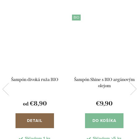
BIO
Šampón divoká ruža BIO
Šampón Shine s BIO argánovým
olejom
€8,90
€9,90
od
DETAIL
DO KOŠÍKA
Skladom
1 ks
Skladom
>5 ks