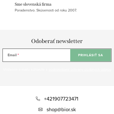
Sme slovenská firma
Poradenstvo. Skúsenosti od roku 2007.
Odoberať newsletter
Email
PRIHLÁSIŤ SA
Vložením e-mailu súhlasíte s
podmienkami ochrany osobných údajov
Z
á
+421907723471
p
shop
@
bior.sk