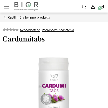
Prejsť
N
na
obsah
Rastlinné a bylinné produkty
K
Neohodnotené
Podrobnosti hodnotenia
Cardumitabs