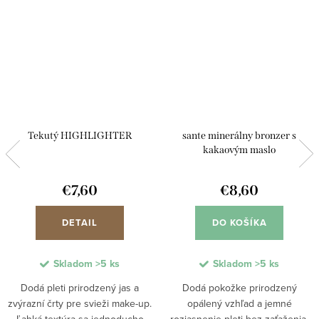
Tekutý HIGHLIGHTER
sante minerálny bronzer s
kakaovým maslo
€7,60
€8,60
DETAIL
DO KOŠÍKA
Skladom
>5 ks
Skladom
>5 ks
Dodá pleti prirodzený jas a
Dodá pokožke prirodzený
zvýrazní črty pre svieži make-up.
opálený vzhľad a jemné