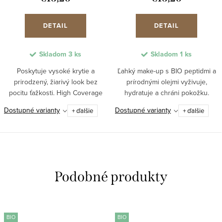
DETAIL
DETAIL
Skladom
3 ks
Skladom
1 ks
Poskytuje vysoké krytie a
Ľahký make-up s BIO peptidmi a
prirodzený, žiarivý look bez
prírodnými olejmi vyživuje,
pocitu ťažkosti. High Coverage
hydratuje a chráni pokožku.
make-up s BIO peptidmi vyživuje
Svetlo odrážajúce pigmenty a
Dostupné varianty
Dostupné varianty
+ ďalšie
+ ďalšie
pleť, podporuje jej pružnosť a
ultra jemná textúra prispievajú k
prispôsobuje sa jej prirodzenej
prirodzenému krytiu a sviežemu
farbe. Ľahká,...
vzhľadu, zatiaľ...
BIO
BIO