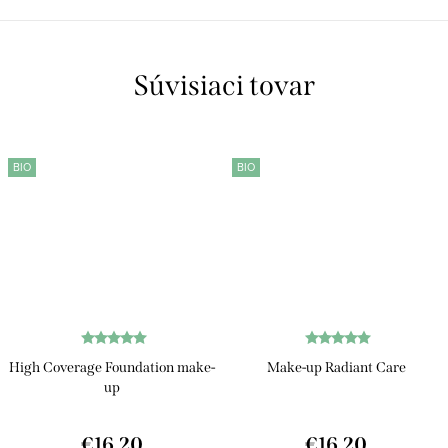
Súvisiaci tovar
BIO
BIO
High Coverage Foundation make-
Make-up Radiant Care
up
€16,20
€16,20