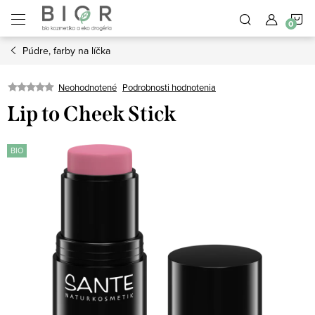
Prejsť
N
na
obsah
Púdre, farby na líčka
K
Neohodnotené
Podrobnosti hodnotenia
Lip to Cheek Stick
BIO