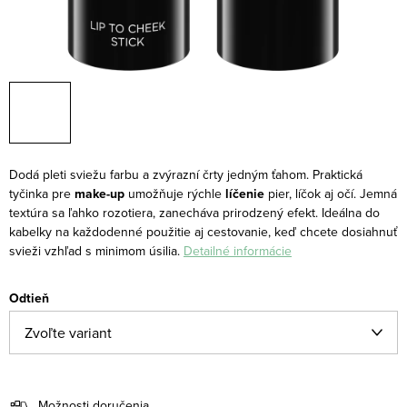
Dodá pleti sviežu farbu a zvýrazní črty jedným ťahom.
Praktická
tyčinka pre
make-up
umožňuje rýchle
líčenie
pier, líčok aj očí. Jemná
textúra sa ľahko rozotiera, zanecháva prirodzený efekt. Ideálna do
kabelky na každodenné použitie aj cestovanie, keď chcete dosiahnuť
svieži vzhľad s minimom úsilia.
Detailné informácie
Odtieň
Možnosti doručenia