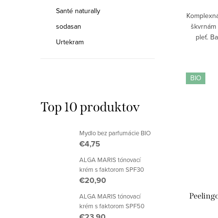
Santé naturally
Komplexná 
škvrnám 
sodasan
pleť. B
Urtekram
peeli
zosve
BIO
Top 10 produktov
Mydlo bez parfumácie BIO
€4,75
ALGA MARIS tónovací
krém s faktorom SPF30
€20,90
Peelin
ALGA MARIS tónovací
krém s faktorom SPF50
€23,90