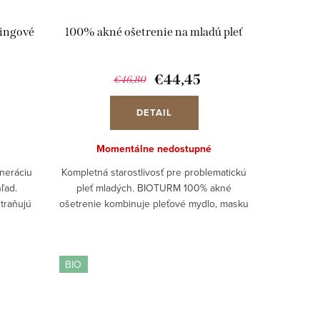
lingové
100% akné ošetrenie na mladú pleť
€44,45
€46,80
DETAIL
Momentálne nedostupné
neráciu
Kompletná starostlivosť pre problematickú
hľad.
pleť mladých. BIOTURM 100% akné
traňujú
ošetrenie kombinuje pleťové mydlo, masku
úru a
s peelingovým efektom, masku zo
eži a
zeleného ílu a pleťový fluid, ktoré jemne
čistia,...
BIO