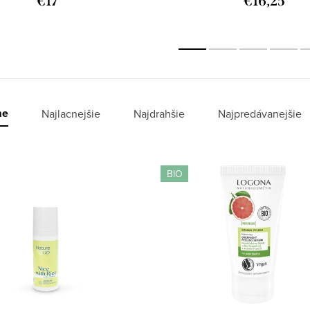
€17
€16,25
me
Najlacnejšie
Najdrahšie
Najpredávanejšie
BIO