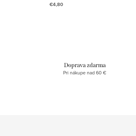
d
€4,80
a
c
i
e
p
r
Doprava zdarma
v
Pri nákupe nad 60 €
k
y
v
ý
p
i