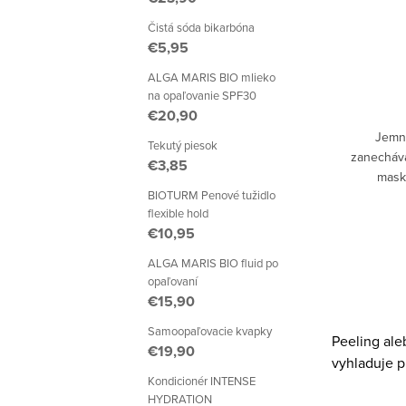
Čistá sóda bikarbóna
€5,95
ALGA MARIS BIO mlieko
na opaľovanie SPF30
€20,90
Jemne
Tekutý piesok
zanecháva
€3,85
mask
BIOTURM Penové tužidlo
niacinam
flexible hold
odst
€10,95
p
ALGA MARIS BIO fluid po
opaľovaní
O
€15,90
v
Samoopaľovacie kvapky
Peeling al
€19,90
l
vyhladuje p
á
Kondicionér INTENSE
HYDRATION