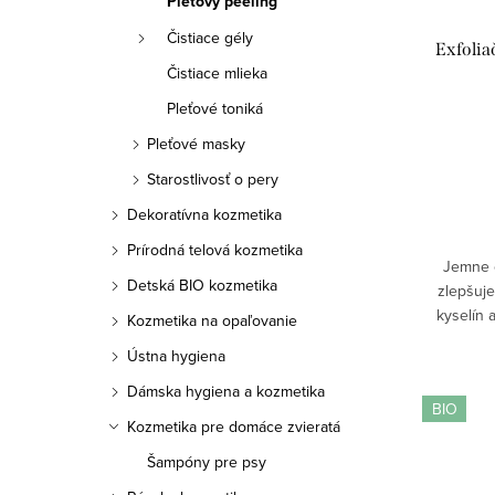
Pleťový peeling
r
r
Čistiace gély
Exfolia
o
o
Čistiace mlieka
d
Pleťové toniká
d
Pleťové masky
u
u
Starostlivosť o pery
k
k
Dekoratívna kozmetika
t
t
Prírodná telová kozmetika
Jemne 
o
Detská BIO kozmetika
o
zlepšuje
kyselín 
Kozmetika na opaľovanie
v
v
exfoliáci
Ústna hygiena
pokožky
Dámska hygiena a kozmetika
BIO
Kozmetika pre domáce zvieratá
Šampóny pre psy