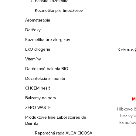
Pánska kozmetika
Kozmetika pre tínedžerov
Aromaterapia
Darčeky
Kozmetika pre alergikov
EKO drogéria
Krémový 
Vitamíny
Darčekové balenia BIO
Dezinfekcia a imunita
CHCEM riešiť
Balzamy na pery
M
ZERO WASTE
Hĺbkovo či
bez vys
Produktové línie Laboratoires de
kameňov,
Biarritz
oleja úči
Reparačná rada ALGA CICOSA
podporu