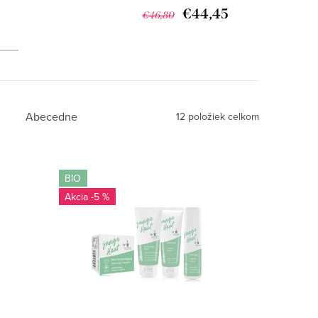
€44,45
€46,80
Abecedne
12
položiek celkom
BIO
-5 %