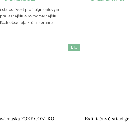
starostlivosť proti pigmentovým
pre jasnejšiu a rovnomernejšiu
alíček obsahuje krém, sérum a
ng s aktívnymi zložkami pre
tlenie pigmentových škvŕn,
vyrovnanie...
BIO
gová maska PORE CONTROL
Exfoliačný čistiaci gél