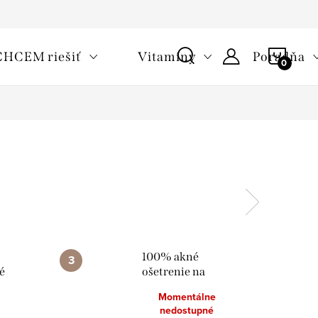
oužívaní cookies
Často kladené otázky
Slovník pojmov
NÁKU
CHCEM riešiť
Vitamíny
Poradňa
KOŠÍ
100% akné
é
ošetrenie na
érum
mladú pleť
Momentálne
nedostupné