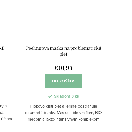
ORE
Peelingová maska na problematickú
pleť
€10,95
DO KOŠÍKA
Skladom
3 ks
ry a
Hĺbkovo čistí pleť a jemne odstraňuje
ad.
odumreté bunky. Maska s bielym ílom, BIO
u účinne
medom a lakto-intenzívnym komplexom
čistenie
podporuje regeneráciu a upokojenie
ovať