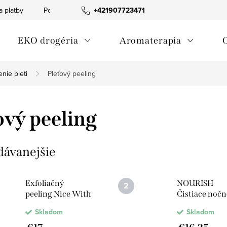
a platby
Podmienky ochrany osobných údajov
+421907723471
Informácia o p
EKO drogéria
Aromaterapia
enie pleti
Pleťový peeling
ový peeling
dávanejšie
Exfoliačný
NOURISH
peeling Nice With
Čistiace nočn
Rice
peelingové s
Skladom
Skladom