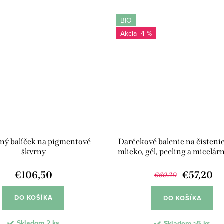
rozšírené...
BIO
-4 %
ný balíček na pigmentové
Darčekové balenie na čistenie 
škvrny
mlieko, gél, peeling a micelár
€106,50
€57,20
€60,20
DO KOŠÍKA
DO KOŠÍKA
Skladom
2 ks
Skladom
>5 ks