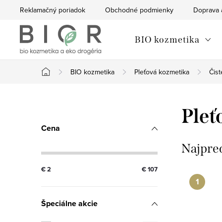
Prejsť
Reklamačný poriadok
Obchodné podmienky
Doprava 
na
obsah
BIO kozmetika
BIO kozmetika
Pleťová kozmetika
Čist
Domov
B
Pleť
o
Cena
č
Najpre
n
€
2
€
107
ý
Špeciálne akcie
p