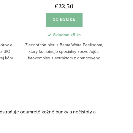
€22,50
DO KOŠÍKA
Skladom
>5 ks
 pórov a
Zjednoť tón pleti s Bema White Peelingom,
ia BIO
ktorý kombinuje špeciálny zosvetľujúci
vej kôry
fytokomplex s extraktom z granátového
órov a
jablka, betaínom a arbutínom. Jemne
...
redukuje tmavé škvrny a zanecháva pleť...
Odstraňuje odumreté kožné bunky a nečistoty a