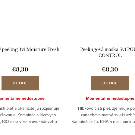
peeling 3v1 Moisture Fresh
Peelingová maska 5v1 P
CONTROL
€8,30
€8,30
DETAIL
DETAIL
omentálne nedostupné
Momentálne nedostupné
stí pleť a okamžite ju rozjasňuje
Hĺbkovo čistí pleť, zjemňuje pó
ušovania. Kombinácia lávových
zanecháva matný svieži vzhľ
 BIO aloe vera a avokádového
Kombinácia ílu, BHA a niacinamid
nne odstraňuje odumreté bunky a
odstraňuje nečistoty a podporuje 
je čistenie do hĺbky pórov....
pleti do hĺbky. Pomáha reduk