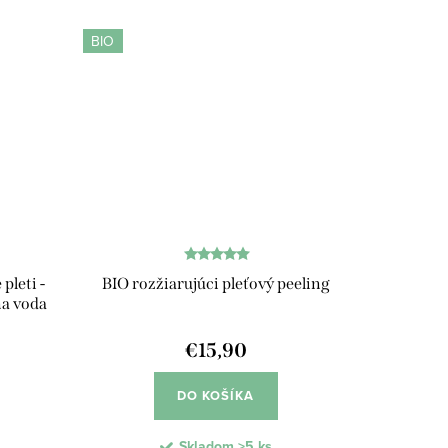
pokožky, zlepšuje rovnováhu mastnej a...
BIO
pleti -
BIO rozžiarujúci pleťový peeling
na voda
€15,90
DO KOŠÍKA
Skladom
>5 ks