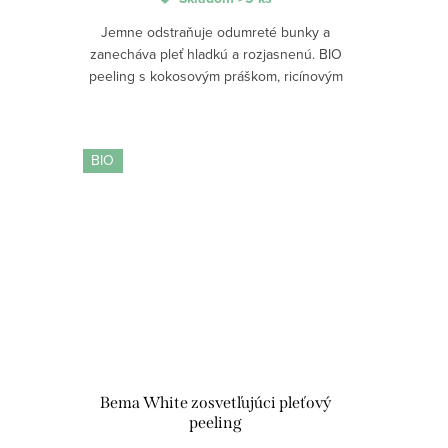
Jemne odstraňuje odumreté bunky a
zanecháva pleť hladkú a rozjasnenú. BIO
peeling s kokosovým práškom, ricínovým
voskom a extraktom Laminaria saccharina
podporuje obnovu buniek, zlepšuje...
BIO
Bema White zosvetľujúci pleťový
peeling