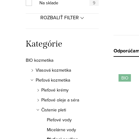
a
Na sklade
9
n
ROZBALIŤ FILTER
e
l
Preskočiť
Kategórie
kategórie
R
Odporúča
BIO kozmetika
a
Vlasová kozmetika
V
d
BIO
Pleťová kozmetika
ý
e
Pleťové krémy
p
n
Pleťové oleje a séra
i
Čistenie pleti
i
Pleťové vody
s
e
Micelárne vody
p
p