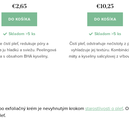
€2,65
€10,25
DO KOŠÍKA
DO KOŠÍKA
Skladom
>5 ks
Skladom
>5 ks
 čistí pleť, redukuje póry a
Čistí pleť, odstraňuje nečistoty z
 ju hladkú a sviežu. Peelingová
vyhladzuje jej textúru. Kombinác
a s obsahom BHA kyseliny,
mäty a kyseliny salicylovej z vŕbo
idu a BIO zeleného čaju účinne
pomáha redukovať upchávanie p
raňuje odumreté bunky bez
podporuje čistejší vzhľad pleti.
odráždenia. Podporuje...
ebo exfoliačný krém je nevyhnutým krokom
starostlivosti o pleť
. 
leť.