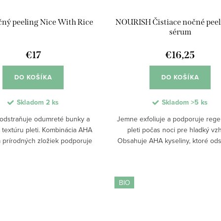
čný peeling Nice With Rice
NOURISH Čistiace nočné pee
sérum
€17
€16,25
DO KOŠÍKA
DO KOŠÍKA
Skladom
2 ks
Skladom
>5 ks
odstraňuje odumreté bunky a
Jemne exfoliuje a podporuje rege
 textúru pleti. Kombinácia AHA
pleti počas noci pre hladký vz
a prírodných zložiek podporuje
Obsahuje AHA kyseliny, ktoré ods
u, čistí póry a napomáha obnove
odumreté bunky, zlepšujú text
. Pleť je po použití hladšia,...
dodávajú pleti rovnomerný, svi
žiarivý...
BIO