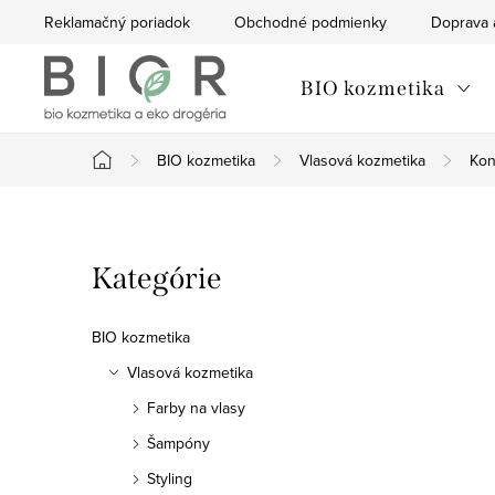
Prejsť
Reklamačný poriadok
Obchodné podmienky
Doprava 
na
obsah
BIO kozmetika
BIO kozmetika
Vlasová kozmetika
Kon
Domov
B
Preskočiť
Kategórie
o
kategórie
č
BIO kozmetika
n
Vlasová kozmetika
Farby na vlasy
ý
Šampóny
p
Styling