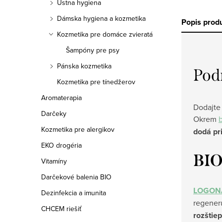
Ústna hygiena
Dámska hygiena a kozmetika
Popis prod
Kozmetika pre domáce zvieratá
Šampóny pre psy
Pánska kozmetika
Pod
Kozmetika pre tínedžerov
Aromaterapia
Dodajte
Darčeky
Okrem
Kozmetika pre alergikov
dodá pri
EKO drogéria
BIO
Vitamíny
Darčekové balenia BIO
LOGON
Dezinfekcia a imunita
regeneru
CHCEM riešiť
rozštie