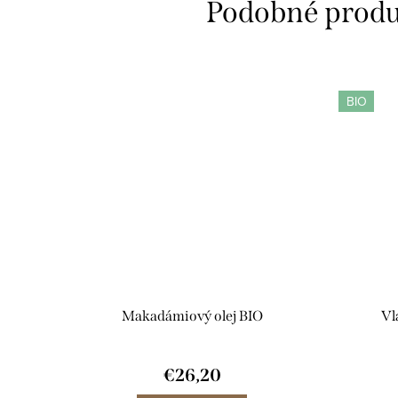
BIO
Makadámiový olej BIO
Vl
€26,20