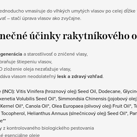
jednoducho vmasíruje do vlhkých umytých vlasov po celej dĺžke 1
ať – stačí úprava vlasov ako zvyčajne.
inečné účinky rakytníkového o
generácia
a starostlivosť o zničené vlasy,
braňuje štiepeniu vlasov,
O zloženie oleja nezaťažuje vlasy,
dáva vlasom neodolateľný
lesk a zdravý vzhľad
.
 (INCI): Vitis Vinifera (hroznový olej) Seed Oil, Dodecane, Glyci
ukenetia Volubilis Seed Oil*, Simmondsia Chinensis (jojobový ole
Kernel Oil*, Canola Oil*, Olea Europaea (olivový olej) Fruit Oil*
, Tocopherol, Helianthus Annuus (slnečnicový olej) Seed Oil*, Parf
e**
ny z kontrolovaného biologického pestovania
né esenciálne oleje