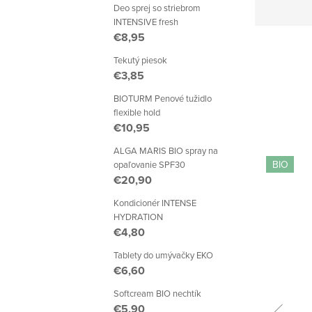
Deo sprej so striebrom
INTENSIVE fresh
€8,95
Tekutý piesok
€3,85
BIOTURM Penové tužidlo
flexible hold
€10,95
ALGA MARIS BIO spray na
BIO
opaľovanie SPF30
€20,90
Kondicionér INTENSE
HYDRATION
€4,80
Tablety do umývačky EKO
€6,60
Softcream BIO nechtík
€5,90