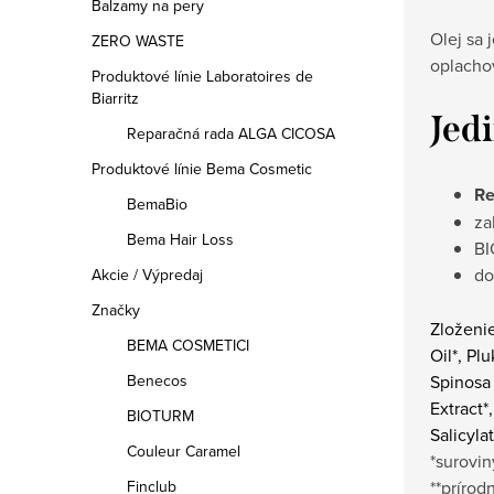
Balzamy na pery
Olej sa 
ZERO WASTE
oplachov
Produktové línie Laboratoires de
Biarritz
Jed
Reparačná rada ALGA CICOSA
Produktové línie Bema Cosmetic
Re
BemaBio
za
Bema Hair Loss
BI
do
Akcie / Výpredaj
Značky
Zloženie
BEMA COSMETICI
Oil*, Pl
Benecos
Spinosa 
Extract*
BIOTURM
Salicylat
Couleur Caramel
*surovi
Finclub
**prírod