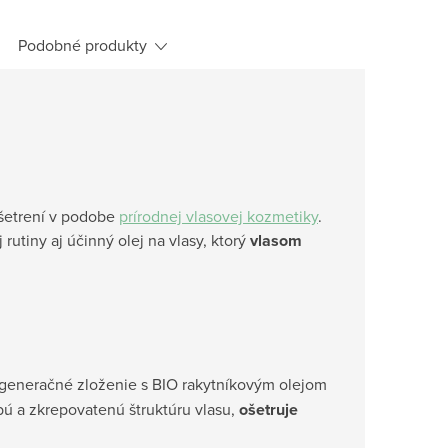
Podobné produkty
ošetrení v podobe
prírodnej vlasovej kozmetiky
.
 rutiny aj účinný olej na vlasy, ktorý
vlasom
egeneračné zloženie s BIO rakytníkovým olejom
bú a zkrepovatenú štruktúru vlasu,
ošetruje