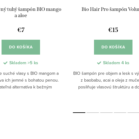
čný tuhý šampón BIO mango
Bio Hair Pro šampón Vol
a aloe
€7
€15
DO KOŠÍKA
DO KOŠÍKA
Skladom
>5 ks
Skladom
4 ks
e suché vlasy s BIO mangom a
BIO šampón pre objem a lesk s vý
a ich jemné s bohatou penou.
z baobabu, acai a oleja z muč
teľná alternatíva k bežným
posilňuje vlasovú štruktúru a d
om, vhodná pre suché vlasy.
vlasom objem a zdravý lesk bez za
atej pene jemne čistí, hydratuje
Prírodné zloženie s BIO olivovým
a uľahčuje...