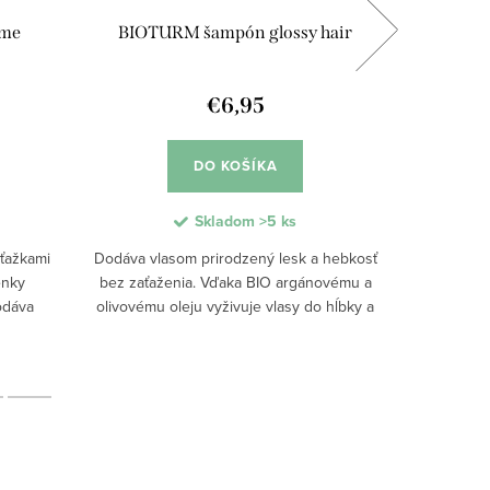
ume
BIOTURM šampón glossy hair
Tuhý 
€6,95
DO KOŠÍKA
Skladom
>5 ks
ťažkami
Dodáva vlasom prirodzený lesk a hebkosť
Dodáva vla
enky
bez zaťaženia. Vďaka BIO argánovému a
bez zaťaž
odáva
olivovému oleju vyživuje vlasy do hĺbky a
mastné vl
ťaženia.
podporuje ich zdravý vzhľad. Jemná pena
intenz
 a...
šetrne čistí bez vysušovania, pričom...
zloženi