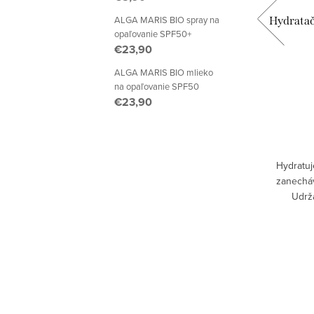
ALGA MARIS BIO spray na
ive
Šampón ružový Urtekram na suché
Hydrata
opaľovanie SPF50+
vlasy
€23,90
€15,50
ALGA MARIS BIO mlieko
na opaľovanie SPF50
€23,90
DETAIL
Doručíme do 2-5 dní
pokožku
Hydratuj
lakto-
zanecháv
ydratujú
Udrža
 proteíny
šampón
Vďaka boh