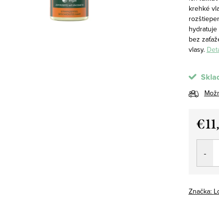
krehké vla
rozštiepe
hydratuje
bez zaťaže
vlasy.
Deta
Skla
Možn
€11
Jedno
cena:
Značka:
L