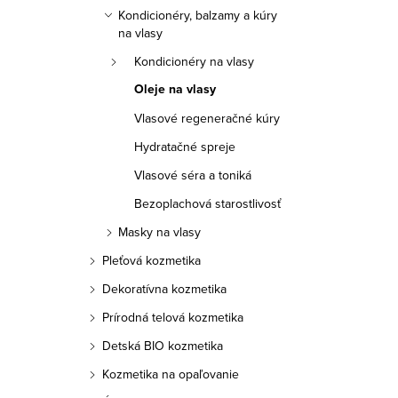
a
Kondicionéry, balzamy a kúry
na vlasy
n
Kondicionéry na vlasy
e
Oleje na vlasy
l
Vlasové regeneračné kúry
Hydratačné spreje
Vlasové séra a toniká
Bezoplachová starostlivosť
Masky na vlasy
Pleťová kozmetika
Dekoratívna kozmetika
Prírodná telová kozmetika
Detská BIO kozmetika
Kozmetika na opaľovanie