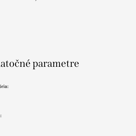
atočné parametre
ória
:
h
: