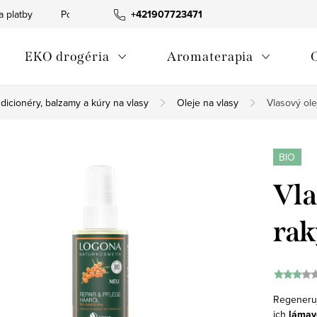
a platby
Podmienky ochrany osobných údajov
+421907723471
Informácia o p
EKO drogéria
Aromaterapia
dicionéry, balzamy a kúry na vlasy
Oleje na vlasy
Vlasový ole
BIO
Vla
rak
Regeneru
ich
lámav