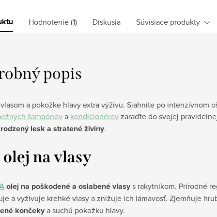
uktu
Hodnotenie (1)
Diskusia
Súvisiace produkty
robný popis
 vlasom a pokožke hlavy extra výživu. Siahnite po intenzívnom 
bežných šampónov
a
kondicionérov
zaraďte do svojej pravidelnej
rodzený lesk a stratené živiny
.
 olej na vlasy
A
olej na poškodené a oslabené vlasy
s rakytníkom. Prírodné r
je a vyživuje krehké vlasy a znižuje ich lámavosť. Zjemňuje hru
pené končeky
a suchú pokožku hlavy.