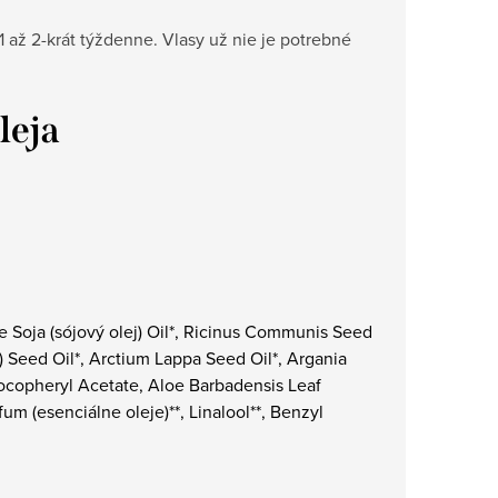
 až 2-krát týždenne. Vlasy už nie je potrebné
leja
ne Soja (sójový olej) Oil*, Ricinus Communis Seed
j) Seed Oil*, Arctium Lappa Seed Oil*, Argania
, Tocopheryl Acetate, Aloe Barbadensis Leaf
um (esenciálne oleje)**, Linalool**, Benzyl