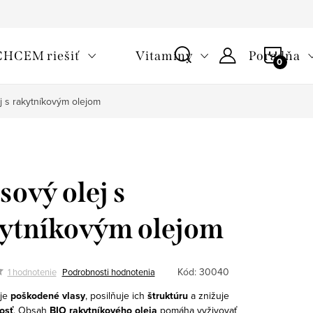
oužívaní cookies
Často kladené otázky
Slovník pojmov
NÁKU
CHCEM riešiť
Vitamíny
Poradňa
KOŠÍ
j s rakytníkovým olejom
sový olej s
ytníkovým olejom
Kód:
30040
1 hodnotenie
Podrobnosti hodnotenia
je
poškodené vlasy
, posilňuje ich
štruktúru
a znižuje
osť
.
Obsah
BIO rakytníkového oleja
pomáha vyživovať