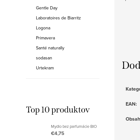
Gentle Day
Laboratoires de Biarritz
Logona
Primavera
Santé naturally
sodasan
Dod
Urtekram
Kateg
EAN
:
Top 10 produktov
Obsa
Mydlo bez parfumácie BIO
€4,75