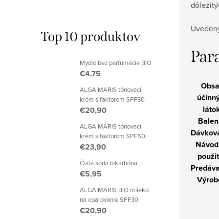
dôležitý
Uvedený
Top 10 produktov
Par
Mydlo bez parfumácie BIO
€4,75
Obs
ALGA MARIS tónovací
účinn
krém s faktorom SPF30
látok
€20,90
Balen
ALGA MARIS tónovací
Dávkova
krém s faktorom SPF50
Návod
€23,90
použit
Čistá sóda bikarbóna
Predáva
€5,95
Výrob
ALGA MARIS BIO mlieko
na opaľovanie SPF30
€20,90