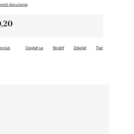
osti doručenia
,20
tková
inclub
Opýtať sa
Strážiť
Zdieľať
Tlač