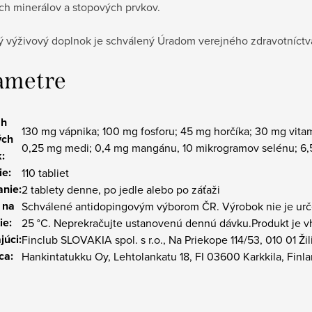
ch minerálov a stopových prvkov.
 výživový doplnok je schválený Úradom verejného zdravotníctva
ametre
ah
130 mg vápnika; 100 mg fosforu; 45 mg horčíka; 30 mg vita
ých
0,25 mg medi; 0,4 mg mangánu, 10 mikrogramov selénu; 6
:
ie:
110 tabliet
nie:
2 tablety denne, po jedle alebo po záťaži
 na
Schválené antidopingovým výborom ČR. Výrobok nie je urče
ie:
25 °C. Neprekračujte ustanovenú dennú dávku.Produkt je vh
júci:
Finclub SLOVAKIA spol. s r.o., Na Priekope 114/53, 010 01 Žil
ca:
Hankintatukku Oy, Lehtolankatu 18, FI 03600 Karkkila, Finl