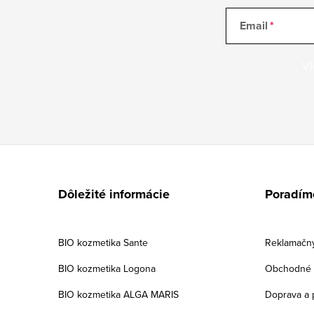
Email
Vl
Z
á
Dôležité informácie
Poradím
p
ä
BIO kozmetika Sante
Reklamačný
t
BIO kozmetika Logona
Obchodné 
i
BIO kozmetika ALGA MARIS
Doprava a 