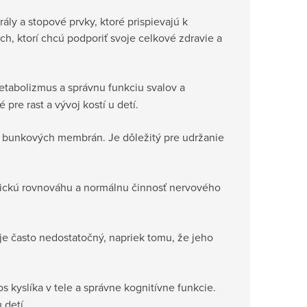
ály a stopové prvky, ktoré prispievajú k
h, ktorí chcú podporiť svoje celkové zdravie a
etabolizmus a správnu funkciu svalov a
pre rast a vývoj kostí u detí.
e bunkových membrán. Je dôležitý pre udržanie
tickú rovnováhu a normálnu činnosť nervového
 je často nedostatočný, napriek tomu, že jeho
 kyslíka v tele a správne kognitívne funkcie.
 detí.