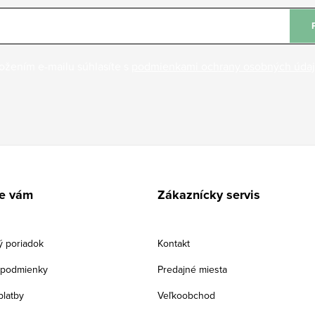
ožením e-mailu súhlasíte s
podmienkami ochrany osobných úda
e vám
Zákaznícky servis
 poriadok
Kontakt
podmienky
Predajné miesta
platby
Veľkoobchod