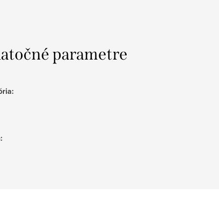
atočné parametre
ória
:
h
: