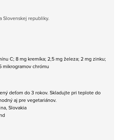
 Slovenskej republiky.
mínu C; 8 mg kremíka; 2,5 mg železa; 2 mg zinku;
,5 mikrogramov chrómu
ný deťom do 3 rokov. Skladujte pri teplote do
odný aj pre vegetariánov.
ina, Slovakia
and