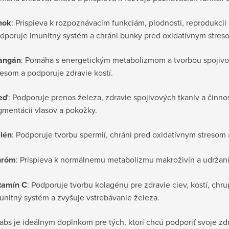
nok
: Prispieva k rozpoznávacím funkciám, plodnosti, reprodukcii 
dporuje imunitný systém a chráni bunky pred oxidatívnym stres
angán
: Pomáha s energetickým metabolizmom a tvorbou spojivo
resom a podporuje zdravie kostí.
eď
: Podporuje prenos železa, zdravie spojivových tkanív a činn
gmentácii vlasov a pokožky.
lén
: Podporuje tvorbu spermií, chráni pred oxidatívnym stresom a
hróm
: Prispieva k normálnemu metabolizmu makroživín a udržaniu
tamín C
: Podporuje tvorbu kolagénu pre zdravie ciev, kostí, chr
unitný systém a zvyšuje vstrebávanie železa.
abs je ideálnym doplnkom pre tých, ktorí chcú podporiť svoje zd