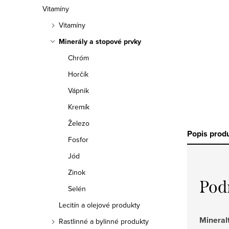
a
Vitamíny
n
Vitamíny
e
Minerály a stopové prvky
Chróm
l
Horčík
Vápnik
Kremík
Železo
Popis prod
Fosfor
Jód
Zinok
Pod
Selén
Lecitín a olejové produkty
Mineral
Rastlinné a bylinné produkty