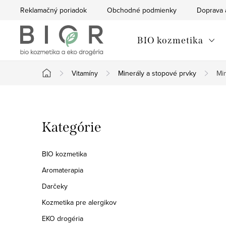
Prejsť
Reklamačný poriadok
Obchodné podmienky
Doprava 
na
obsah
BIO kozmetika
Vitamíny
Minerály a stopové prvky
Mi
Domov
B
Preskočiť
Kategórie
o
kategórie
č
BIO kozmetika
n
Aromaterapia
Darčeky
ý
Kozmetika pre alergikov
p
EKO drogéria