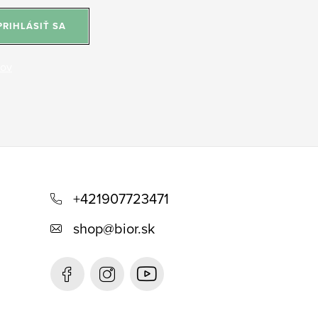
PRIHLÁSIŤ SA
jov
+421907723471
shop
@
bior.sk