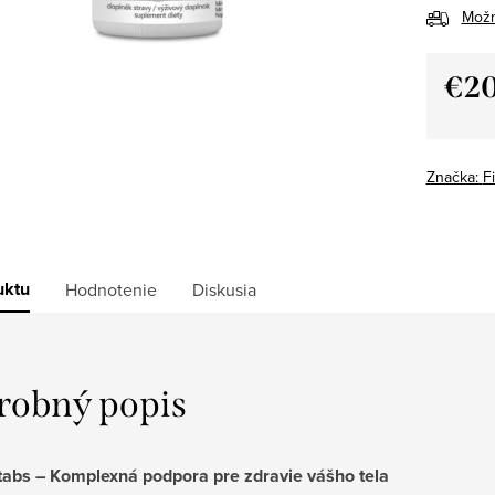
Možn
€20
Jedno
cena:
Značka:
F
uktu
Hodnotenie
Diskusia
robný popis
tabs – Komplexná podpora pre zdravie vášho tela