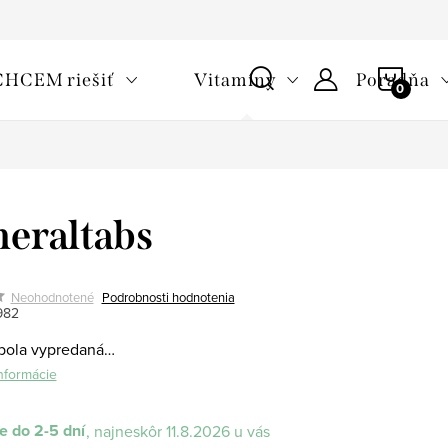
oužívaní cookies
Často kladené otázky
Slovník pojmov
NÁKU
CHCEM riešiť
Vitamíny
Poradňa
KOŠÍ
eraltabs
Neohodnotené
Podrobnosti hodnotenia
982
bola vypredaná…
informácie
 do 2-5 dní
11.8.2026