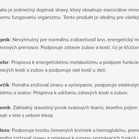
abs je jedinečný doplnok stravy, ktorý obsahuje esenciálne miner
emu fungovaniu organizmu. Tento produkt je ideálny pre všetkýc
pnik
: Nevyhnutný pre normálnu zrážanlivosť krvi, energetický m
rvových prenosov. Podporuje zdravie zubov a kostí, čo je kľúčové 
sfor
: Prispieva k energetickému metabolizmu a podpore funkci
ravých kostí a zubov a podporuje rast kostí u detí.
rčík
: Pomáha znižovať únavu a vyčerpanie, podporuje elektroly
stému a svalov. Prispieva k udržaniu zdravých kostí a zubov.
emík
: Základný stavebný prvok svalových tkanív, ktorého príjem
sah v tele s vekom klesá.
lezo
: Podporuje tvorbu červených krviniek a hemoglobínu, prenos
máha znižovať únavu a prispieva k rozvoju poznávacích funkcií u