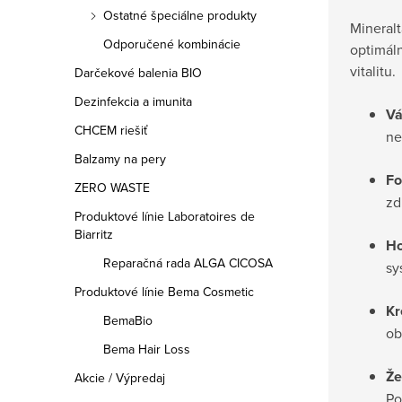
Ostatné špeciálne produkty
Mineralt
Odporučené kombinácie
optimáln
vitalitu.
Darčekové balenia BIO
Dezinfekcia a imunita
Vá
CHCEM riešiť
ne
Balzamy na pery
Fo
ZERO WASTE
zd
Produktové línie Laboratoires de
Biarritz
Ho
Reparačná rada ALGA CICOSA
sy
Produktové línie Bema Cosmetic
Kr
BemaBio
ob
Bema Hair Loss
Že
Akcie / Výpredaj
Po