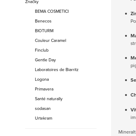
Značky
BEMA COSMETICI
Zi
Po
Benecos
BIOTURM
M
Couleur Caramel
st
Finclub
M
Gentle Day
pi
Laboratoires de Biarritz
Logona
Se
Primavera
C
Santé naturally
sodasan
Vi
im
Urtekram
Mineralt