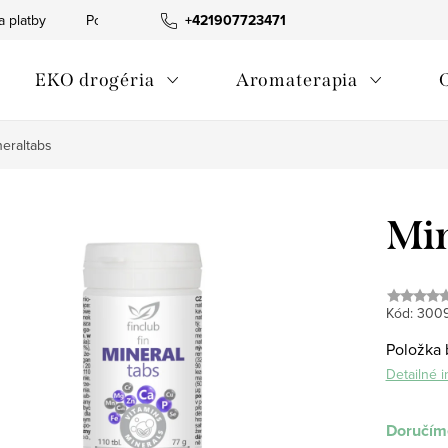
a platby
Podmienky ochrany osobných údajov
+421907723471
Informácia o p
EKO drogéria
Aromaterapia
neraltabs
Min
Kód:
300
Položka 
Detailné 
Doručíme