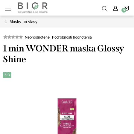
Prejsť
N
na
obsah
Masky na vlasy
K
Neohodnotené
Podrobnosti hodnotenia
1 min WONDER maska Glossy
Shine
BIO