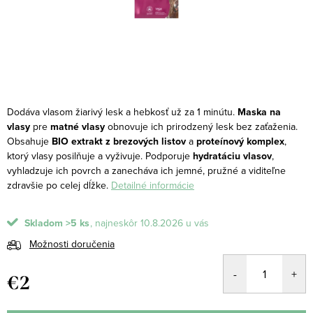
Dodáva vlasom žiarivý lesk a hebkosť už za 1 minútu.
Maska na
vlasy
pre
matné vlasy
obnovuje ich prirodzený lesk bez zaťaženia.
Obsahuje
BIO extrakt z brezových listov
a
proteínový komplex
,
ktorý vlasy posilňuje a vyživuje. Podporuje
hydratáciu vlasov
,
vyhladzuje ich povrch a zanecháva ich jemné, pružné a viditeľne
zdravšie po celej dĺžke.
Detailné informácie
Skladom
>5 ks
10.8.2026
Možnosti doručenia
€2
Jednotková