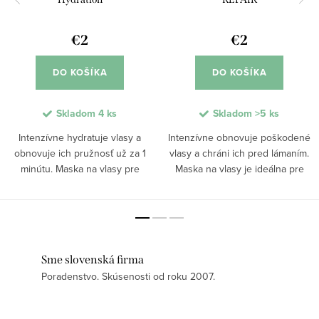
€2
€2
DO KOŠÍKA
DO KOŠÍKA
Skladom
4 ks
Skladom
>5 ks
Intenzívne hydratuje vlasy a
Intenzívne obnovuje poškodené
obnovuje ich pružnosť už za 1
vlasy a chráni ich pred lámaním.
minútu. Maska na vlasy pre
Maska na vlasy je ideálna pre
suché vlasy dodáva hĺbkovú
poškodené vlasy, ktoré potrebujú
výživu bez zaťaženia. Obsahuje
hĺbkovú regeneráciu. Vďaka
kyselinu hyalurónovú a
skvalánu a proteínovému
proteínový komplex, ktoré...
komplexu posilňuje...
Sme slovenská firma
Poradenstvo. Skúsenosti od roku 2007.