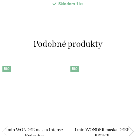
Skladom
1 ks
BIO
BIO
1 min WONDER maska Intense
1 min WONDER maska DEEP
Hydration
REPAIR