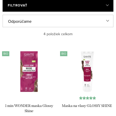
FILTROVAŤ
R
Odporúčame
a
Najlacnejšie
4
položiek celkom
d
e
Najdrahšie
V
n
BIO
BIO
ý
Najpredávanejšie
i
p
e
Abecedne
i
p
s
r
p
o
r
d
1 min WONDER maska Glossy
Maska na vlasy GLOSSY SHINE
o
u
Shine