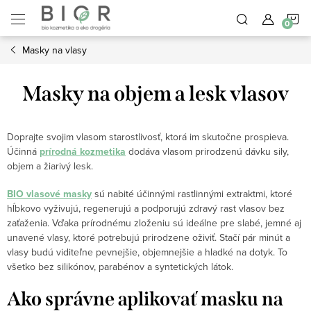
Prejsť
N
na
obsah
Masky na vlasy
K
Masky na objem a lesk vlasov
Doprajte svojim vlasom starostlivosť, ktorá im skutočne prospieva.
Účinná
prírodná kozmetika
dodáva vlasom prirodzenú dávku sily,
objem a žiarivý lesk.
BIO vlasové masky
sú nabité účinnými rastlinnými extraktmi, ktoré
hĺbkovo vyživujú, regenerujú a podporujú zdravý rast vlasov bez
zaťaženia. Vďaka prírodnému zloženiu sú ideálne pre slabé, jemné aj
unavené vlasy, ktoré potrebujú prirodzene oživiť. Stačí pár minút a
vlasy budú viditeľne pevnejšie, objemnejšie a hladké na dotyk. To
všetko bez silikónov, parabénov a syntetických látok.
Ako správne aplikovať masku na