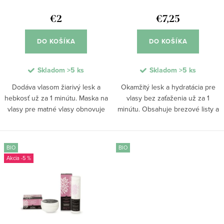
d
k
u
€2
€7,25
t
k
o
DO KOŠÍKA
DO KOŠÍKA
t
v
o
Skladom
>5 ks
Skladom
>5 ks
v
Dodáva vlasom žiarivý lesk a
Okamžitý lesk a hydratácia pre
hebkosť už za 1 minútu. Maska na
vlasy bez zaťaženia už za 1
vlasy pre matné vlasy obnovuje
minútu. Obsahuje brezové listy a
ich prirodzený lesk bez
trojitý proteínový komplex,
zaťaženia. Obsahuje BIO extrakt
zlepšuje lesk, pružnosť a celkovú
z brezových listov a proteínový
odolnosť vlasov bez zaťaženia.
BIO
BIO
komplex, ktorý...
Vďaka...
-5 %