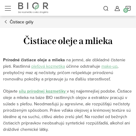
Prejsť
N
na
obsah
Čistiace gély
K
Čistiace oleje a mlieka
Prírodné čistiace oleje a mlieka
na jemné, ale dôkladné čistenie
pleti. Rastlinná
pleťová kozmetika
účinne odstraňuje
make-up
,
prebytočný maz aj nečistoty, pričom rešpektuje prirodzenú
rovnováhu pokožky a pripravuje ju na ďalšiu starostlivosť.
Objavte
silu prírodnej kozmetiky
v tej najjemnejšej podobe. Čistiace
oleje a mlieka na báze BIO rastlinných olejov a extraktov pracujú v
súlade s pleťou. Neodmasťujú ju agresívne, ale rozpúšťajú nečistoty
prirodzeným spôsobom. Práve vďaka olejovej a krémovej textúre sú
ideálne aj na suchú, citlivú alebo zrelú pleť. Na rozdiel od bežných
čistiacich prípravkov neobsahujú syntetické rozpúšťadlá, alkohol ani
dráždivé chemické látky.