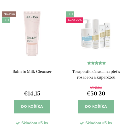
e
Najdrahšie
V
n
Novinka
BIO
ý
Najpredávanejšie
BIO
-5 %
i
p
e
Abecedne
i
p
s
r
p
o
r
d
Balm to Milk Cleanser
Terapeutická sada na pleť s
o
u
rozaceou a kuperózou
d
k
€52,85
u
€14,15
€50,20
t
k
o
DO KOŠÍKA
DO KOŠÍKA
t
v
o
Skladom
>5 ks
Skladom
>5 ks