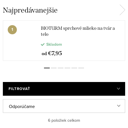
Najpredávanejšie
BIOTURM sprchové mlieko na tvár a
telo
Skladom
€7,95
od
FILTROVAŤ
R
Odporúčame
a
Najlacnejšie
6
položiek celkom
d