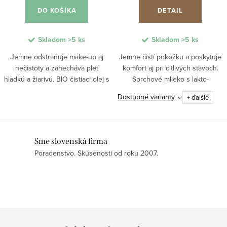
DO KOŠÍKA
DETAIL
Skladom
>5 ks
Skladom
>5 ks
Jemne odstraňuje make-up aj
Jemne čistí pokožku a poskytuje
nečistoty a zanecháva pleť
komfort aj pri citlivých stavoch.
hladkú a žiarivú. BIO čistiaci olej s
Sprchové mlieko s lakto-
Sugar Kelp, slnečnicovým olejom
intenzívnym komplexom a
Dostupné varianty
+ ďalšie
a alfa-bisabololom upokojuje,
pantenolom šetrne odstraňuje
hydratuje a regeneruje pokožku
nečistoty, reguluje mastnotu a
tváre, očí...
upokojuje podráždenú...
O
Sme slovenská firma
Poradenstvo. Skúsenosti od roku 2007.
v
l
á
d
a
c