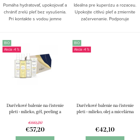
v
Pomáha hydratovať, upokojovať a
Ideálna pre kuperózu a rozaceu.
chrániť zrelú pleť bez vysušenia.
Upokojte citlivú pleť a zmiernite
Pri kontakte s vodou jemne
začervenanie. Podporuje
odstraňuje make-up, maz aj
regeneráciu pokožky, redukuje
nečistoty a zároveň podporuje
začervenanie a obnovuje
kožnú bariéru. Pleť zostáva
prirodzenú rovnováhu pleti.
BIO
BIO
pružná, vyživená a...
Lakto-intenzívny...
-4 %
-4 %
Darčekové balenie na čistenie
Darčekové balenie na čistenie
pleti - mlieko, gél, peeling a
pleti - mlieko, olej a micelárna
micelárna voda
voda
€60,20
€57,20
€42,10