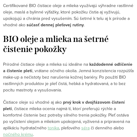
Certifikované BIO čistiace oleje a mlieka využívajú výhradne rastlinné
oleje, maslá a bylinné výťažky, ktoré pokožku čistia aj vyživujú,
upokojujú a chránia pred vysušením. Sú šetrné k telu aj k prírode a
vhodné ako
súčasť dennej pleťovej rutiny
.
BIO oleje a mlieka na šetrné
čistenie pokožky
Prírodné čistiace oleje a mlieka sú ideálne na
každodenné odlíčenie
a čistenie pleti
, vrátane očného okolia. Jemná konzistencia rozpúšťa
make-up a nečistoty bez narušenia kožnej bariéry. Po použití BIO
rastlinných produktov je pleť čistá, hebká a hydratovaná, a to bez
pocitu mastnoty a vysušovania.
Čistiace oleje sú vhodné aj ako
prvý krok v dvojfázovom čistení
pleti
, čistiace mlieka ocenia najmä tí, ktorí preferujú rýchle a
komfortné čistenie bez potreby silného trenia pokožky. Pleť ostáva
po vyčistení olejom a mliekom upokojená, vyživená a pripravená na
aplikáciu hydratačného
tonika
, pleťového
séra
či denného alebo
nočného krému
.