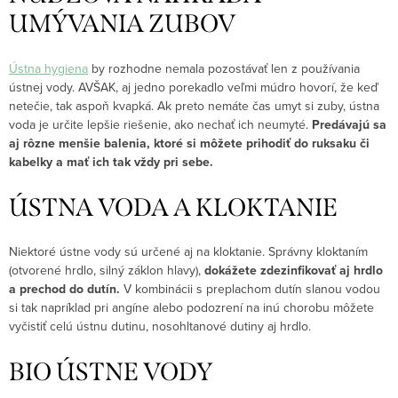
UMÝVANIA ZUBOV
Ústna hygiena
by rozhodne nemala pozostávať len z používania
ústnej vody. AVŠAK, aj jedno porekadlo veľmi múdro hovorí, že keď
netečie, tak aspoň kvapká. Ak preto nemáte čas umyt si zuby, ústna
voda je určite lepšie riešenie, ako nechať ich neumyté.
Predávajú sa
aj rôzne menšie balenia, ktoré si môžete prihodiť do ruksaku či
kabelky a mať ich tak vždy pri sebe.
ÚSTNA VODA A KLOKTANIE
Niektoré ústne vody sú určené aj na kloktanie. Správny kloktaním
(otvorené hrdlo, silný záklon hlavy),
dokážete zdezinfikovať aj hrdlo
a prechod do dutín.
V kombinácii s preplachom dutín slanou vodou
si tak napríklad pri angíne alebo podozrení na inú chorobu môžete
vyčistiť celú ústnu dutinu, nosohltanové dutiny aj hrdlo.
BIO ÚSTNE VODY