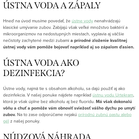
ÚSTNA VODA A ZÁPALY
Hneď na úvod musíme povedať, že
ústne vody
nenahrádzajú
klasické umývanie zubov. Zabíjajú však veľké množstvo baktérií a
mikroorganizmov na nedostupných miestach, vyplavia aj väčšie
nečistoty zachytené medzi zubami
a prírodné zloženie kvalitnej
ústnej vody vám pomôže bojovať napríklad aj so zápalom ďasien.
ÚSTNA VODA AKO
DEZINFEKCIA?
Ústne vody, najmä tie s obsahom alkoholu, sa dajú použiť aj ako
dezinfekcia. V našej ponuke nájdete napríklad
ústnu vodu Urtekram
,
ktorá je však úplne bez alkoholu aj bez fluoridu.
Má však dokonalú
vôňu a chuť a pomôže vám obnoviť sviežosť vášho dychu po umytí
zubov.
Na to zase odporúčame nejakú
prírodnú zubnú pastu alebo
gél
z našej ponuky.
NÚDZOVÁ NÁHRADA