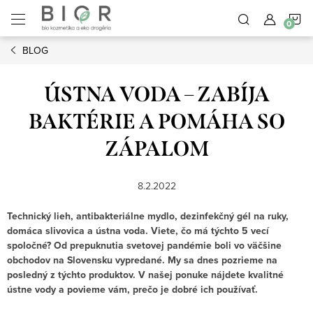
Prejsť
N
na
obsah
BLOG
K
ÚSTNA VODA – ZABÍJA
BAKTÉRIE A POMÁHA SO
ZÁPALOM
8.2.2022
Technický lieh, antibakteriálne mydlo, dezinfekčný gél na ruky,
domáca slivovica a ústna voda. Viete, čo má týchto 5 vecí
spoločné? Od prepuknutia svetovej pandémie boli vo väčšine
obchodov na Slovensku vypredané. My sa dnes pozrieme na
posledný z týchto produktov. V našej ponuke nájdete kvalitné
ústne vody a povieme vám, prečo je dobré ich používať.