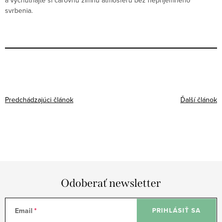
a vychutnajte si čarovnú zimnú atmosféru bez nepríjemného
svrbenia.
Predchádzajúci článok
Ďalší článok
Odoberať newsletter
Email
PRIHLÁSIŤ SA