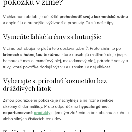
pokožku v zime?
V chladnom období je dôležité
prehodnotiť svoju kozmetickú rutinu
a doplniť ju o hutnejšie, výživnejšie produkty. Tu sú naše tipy:
Vymeňte ľahké krémy za hutnejšie
V zime potrebujeme pleť a telo doslova „obaliť“. Preto siahnite po
krémoch s hutnejšou textúrou
, ktoré obsahujú rastlinné oleje (napr.
bambucké maslo, mandľový olej, makadamový olej), prírodné vosky a
tuky, ktoré pokožke dodajú výživu a uzamknú v nej vlhkosť.
Vyberajte si prírodnú kozmetiku bez
dráždivých látok
Zimou podráždená pokožka je náchylnejšia na rôzne reakcie,
ekzémy či dermatitídy. Preto odporúčame
hypoalergénne,
neparfumované
produkty
s jemným zložením a bez obsahu alkoholu
alebo silných čistiacich tenzidov.