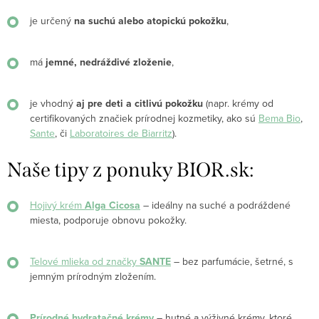
je určený
na suchú alebo atopickú pokožku
,
má
jemné, nedráždivé zloženie
,
je vhodný
aj pre deti a citlivú pokožku
(napr. krémy od
certifikovaných značiek prírodnej kozmetiky, ako sú
Bema Bio
,
Sante
, či
Laboratoires de Biarritz
).
Naše tipy z ponuky BIOR.sk:
Hojivý krém
Alga Cicosa
– ideálny na suché a podráždené
miesta, podporuje obnovu pokožky.
Telové mlieka od značky
SANTE
– bez parfumácie, šetrné, s
jemným prírodným zložením.
Prírodné hydratačné krémy
– hutné a výživné krémy, ktoré