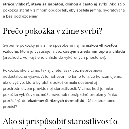
stráca vlhkosť, stáva sa napätou, drsnou a často aj svrbí
. Ako sa o
pokožku starať v zimnom období tak, aby zostala jemná, hydratovaná
a bez podráždenia?
Prečo pokožka v zime svrbí?
Svrbenie pokožky je v zime spôsobené najmä
nízkou vlhkosťou
vzduchu
, ktorá ju vysušuje, a tiež
častým striedaním tepla a chladu
(prechod z vonkajšieho chladu do vykúrených priestorov).
Pokožke, ako v zime, tak aj v lete, však tiež neprospieva
nedostatočná výživa. A to nehovoríme len o tom, čo konzumujeme,
ale o výžive, ktorú by pleť a pokožka mala dostávať aj
prostredníctvom pravidelnej starostlivosti. V zime, keď je naša
pokožka vybičovaná, môžu navonok nenápadné problémy ľahko
prerásť až do
ekzémov či rôznych dermatitíd
. Dá sa teda tomu
predísť?
Ako si prispôsobiť starostlivosť o