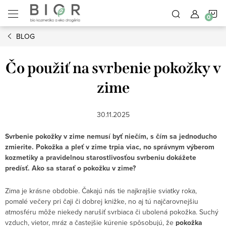
Prejsť
N
na
obsah
BLOG
K
Čo použiť na svrbenie pokožky v
zime
30.11.2025
Svrbenie pokožky v zime nemusí byť niečím, s čím sa jednoducho
zmierite. Pokožka a pleť v zime trpia viac, no správnym výberom
kozmetiky a pravidelnou starostlivosťou svrbeniu dokážete
predísť. Ako sa starať o pokožku v zime?
Zima je krásne obdobie. Čakajú nás tie najkrajšie sviatky roka,
pomalé večery pri čaji či dobrej knižke, no aj tú najčarovnejšiu
atmosféru môže niekedy narušiť svrbiaca či ubolená pokožka. Suchý
vzduch, vietor, mráz a častejšie kúrenie spôsobujú, že
pokožka