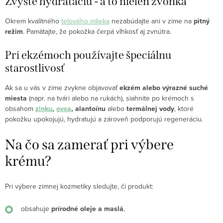
Zvýšte hydratáciu - a to nielen zvonka
Okrem kvalitného
telového mlieka
nezabúdajte ani v zime na
pitný
režim
. Pamätajte, že pokožka čerpá vlhkosť aj zvnútra.
Pri ekzémoch používajte špeciálnu
starostlivosť
Ak sa u vás v zime zvykne objavovať
ekzém alebo výrazné suché
miesta
(napr. na tvári alebo na rukách), siahnite po krémoch s
obsahom
zinku
,
ovsa
, alantoínu
alebo
termálnej vody
, ktoré
pokožku upokojujú, hydratujú a zároveň podporujú regeneráciu.
Na čo sa zamerať pri výbere
krému?
Pri výbere zimnej kozmetiky sledujte, či produkt:
obsahuje
prírodné oleje a maslá
,