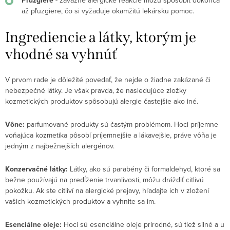
Pľuzgiere
- závažné alergické reakcie môžu spôsobiť dokonca
až pľuzgiere, čo si vyžaduje okamžitú lekársku pomoc.
Ingrediencie a látky, ktorým je
vhodné sa vyhnúť
V prvom rade je dôležité povedať, že nejde o žiadne zakázané či
nebezpečné látky. Je však pravda, že nasledujúce zložky
kozmetických produktov spôsobujú alergie častejšie ako iné.
Vône:
parfumované produkty sú častým problémom. Hoci príjemne
voňajúca kozmetika pôsobí príjemnejšie a lákavejšie, práve vôňa je
jedným z najbežnejších alergénov.
Konzervačné látky:
Látky, ako sú parabény či formaldehyd, ktoré sa
bežne používajú na predĺženie trvanlivosti, môžu dráždiť citlivú
pokožku. Ak ste citliví na alergické prejavy, hľadajte ich v zložení
vašich kozmetických produktov a vyhnite sa im.
Esenciálne oleje:
Hoci sú esenciálne oleje prírodné, sú tiež silné a u