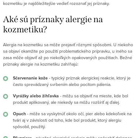
kozmetiku je najdôležitejšie vedieť rozoznať jej príznaky.
Aké sú príznaky alergie na
kozmetiku?
Alergia na kozmetiku sa môže prejaviť rôznymi spôsobmi. U niekoho
sa objaví okamžite po použití problematického prípravku, u iného sa
zasa môže objaviť až po niekoľkých opakovaných použitiach. Bežné
príznaky alergie na kozmetiku zahŕňajú:
Sčervenanie kože
- typický príznak alergickej reakcie, ktorý je
často sprevádzaný svrbením alebo pocitom pálenia.
Vyrážky alebo žihľavka
- môžu sa objaviť na mieste, kde bol
produkt aplikovaný, ale niekedy sa môžu rozšíriť aj ďalej.
Opuch
- môže sa vyskytnúť okolo očí, pier alebo kdekoľvek na
tvári aj v závislosti od toho, kde bol produkt, ktorý alergiu
spôsobil, použitý.