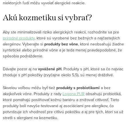
niektorých ľudí môžu vyvolať alergické reakcie.
Akú kozmetiku si vybrať?
Aby ste minimalizovali riziko alergických reakcií, rozhodnite sa pre
prírodné produkty
, ktoré sú vyrobené bez bežných a najčastejších
alergénov. Vyberajte si
produkty bez vône
, ktoré neobsahujú žiadne
syntetické alebo prírodné vône a je teda menej pravdepodobné, že
spôsobia podráždenie.
Dávajte pozor aj na
vyvážené pH
. Produkty s pH, ktoré sa čo najviac
zhoduje s pH pokožky (zvyčajne okolo 5,5), sú menej dráždivé.
Skvelou voľbou môžu byť tiež
produkty s probiotikami
a bez
akejkoľvek vône. Produkty z rady
Logona PUR
obsahujú probiotiká,
ktoré pomáhajú posilňovať kožnú bariéru a znižovať citlivosť. Tieto
produkty boli navyše testované aj asociáciami pre alergikov, čo
potvrdzuje ich vhodnosť pre citlivú pokožku a aj pre tých, ktorí sa už
stretli s alergiami na kozmetiku.