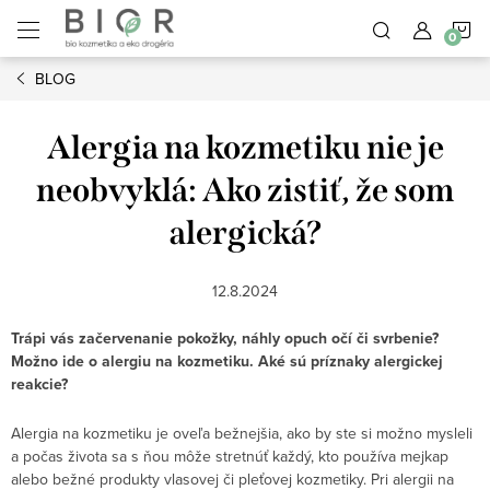
Prejsť
N
na
obsah
BLOG
K
Alergia na kozmetiku nie je
neobvyklá: Ako zistiť, že som
alergická?
12.8.2024
Trápi vás začervenanie pokožky, náhly opuch očí či svrbenie?
Možno ide o alergiu na kozmetiku. Aké sú príznaky alergickej
reakcie?
Alergia na kozmetiku je oveľa bežnejšia, ako by ste si možno mysleli
a počas života sa s ňou môže stretnúť každý, kto používa mejkap
alebo bežné produkty vlasovej či pleťovej kozmetiky. Pri alergii na