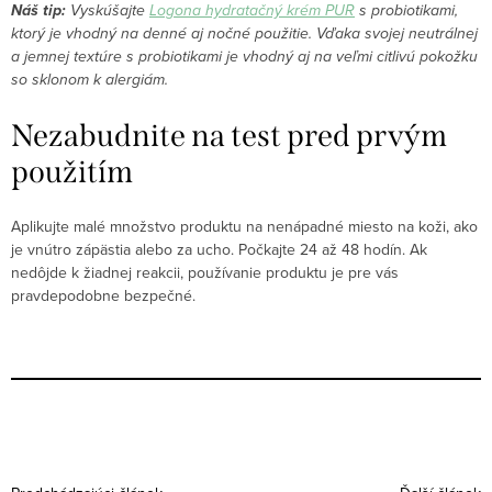
Náš tip:
Vyskúšajte
Logona hydratačný krém PUR
s probiotikami,
ktorý je vhodný na denné aj nočné použitie. Vďaka svojej neutrálnej
a jemnej textúre s probiotikami je vhodný aj na veľmi citlivú pokožku
so sklonom k alergiám.
Nezabudnite na test pred prvým
použitím
Aplikujte malé množstvo produktu na nenápadné miesto na koži, ako
je vnútro zápästia alebo za ucho. Počkajte 24 až 48 hodín. Ak
nedôjde k žiadnej reakcii, používanie produktu je pre vás
pravdepodobne bezpečné.