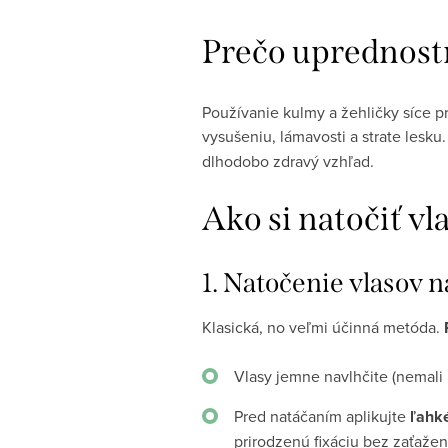
Prečo uprednostn
Používanie kulmy a žehličky síce pr
vysušeniu, lámavosti a strate lesku
dlhodobo zdravý vzhľad.
Ako si natočiť v
1. Natočenie vlasov 
Klasická, no veľmi účinná metóda.
Vlasy jemne navlhčite (nemali 
Pred natáčaním aplikujte
ľahké
prirodzenú fixáciu bez zaťažen