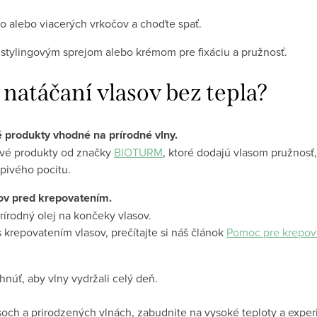
o alebo viacerých vrkočov a choďte spať.
 stylingovým sprejom alebo krémom pre fixáciu a pružnosť.
i natáčaní vlasov bez tepla?
vé produkty vhodné na prírodné vlny.
ové produkty od značky
BIOTURM
, ktoré dodajú vlasom pružnosť,
pivého pocitu.
ov pred krepovatením.
írodný olej na končeky vlasov.
s krepovatením vlasov, prečítajte si náš článok
Pomoc pre krepovi
núť, aby vlny vydržali celý deň.
asoch a prirodzených vlnách, zabudnite na vysoké teploty a expe