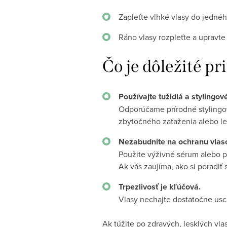
Zapleťte vlhké vlasy do jednéh
Ráno vlasy rozpleťte a upravte
Čo je dôležité pr
Používajte tužidlá a stylingo
Odporúčame prírodné styling
zbytočného zaťaženia alebo le
Nezabudnite na ochranu vlas
Použite výživné sérum alebo pr
Ak vás zaujíma, ako si poradiť 
Trpezlivosť je kľúčová.
Vlasy nechajte dostatočne usch
Ak túžite po zdravých, lesklých vl