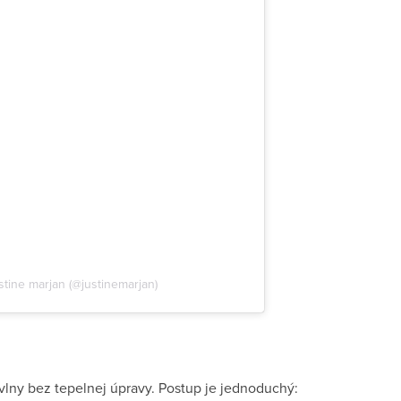
stine marjan (@justinemarjan)
vlny bez tepelnej úpravy. Postup je jednoduchý: