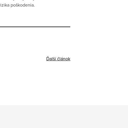
izika poškodenia.
Ďalší článok