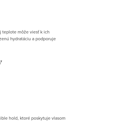
 teplote môže viesť k ich
odzenú hydratáciu a podporuje
y
xible hold, ktoré poskytuje vlasom