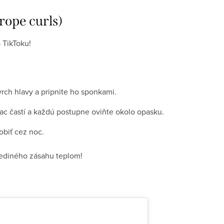
rope curls)
 TikToku!
rch hlavy a pripnite ho sponkami.
ac častí a každú postupne oviňte okolo opasku.
obiť cez noc.
jediného zásahu teplom!