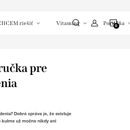
oužívaní cookies
Často kladené otázky
Slovník pojmov
NÁKU
CHCEM riešiť
Vitamíny
Poradňa
KOŠÍ
íručka pre
enia
enia? Dobrá správa je, že existuje
po kulme už možno nikdy ani