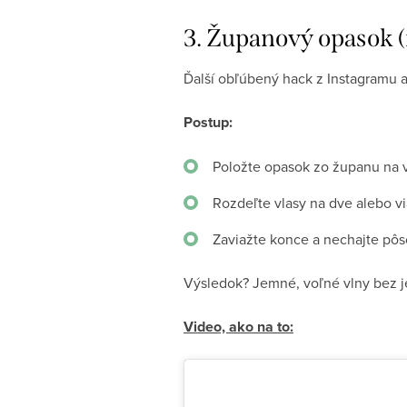
3. Županový opasok (
Ďalší obľúbený hack z Instagramu a
Postup:
Položte opasok zo županu na v
Rozdeľte vlasy na dve alebo vi
Zaviažte konce a nechajte pôs
Výsledok? Jemné, voľné vlny bez 
Video, ako na to: