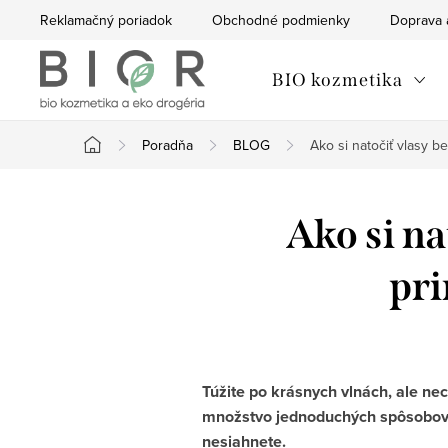
Prejsť
Reklamačný poriadok
Obchodné podmienky
Doprava 
na
obsah
BIO kozmetika
Poradňa
BLOG
Ako si natočiť vlasy 
Domov
Ako si na
pri
Túžite po krásnych vlnách, ale ne
množstvo jednoduchých spôsobov, a
nesiahnete.