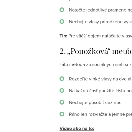
Natočte jednotlivé pramene na
Nechajte vlasy prirodzene vys
Tip:
Pre väčší objem natáčajte vlas
2. „Ponožková“ metó
Táto metóda zo sociálnych sietí si 
Rozdeľte vlhké vlasy na dve al
Na každú časť použite čistú po
Nechajte pôsobiť cez noc.
Ráno len rozviažte a jemne pr
Video ako na to: