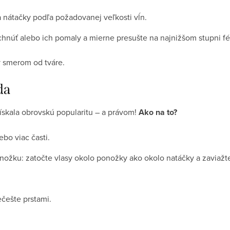
 nátačky podľa požadovanej veľkosti vĺn.
chnúť alebo ich pomaly a mierne presušte na najnižšom stupni f
y smerom od tváre.
da
získala obrovskú popularitu – a právom!
Ako na to?
ebo viac časti.
nožku: zatočte vlasy okolo ponožky ako okolo natáčky a zaviažt
ečešte prstami.