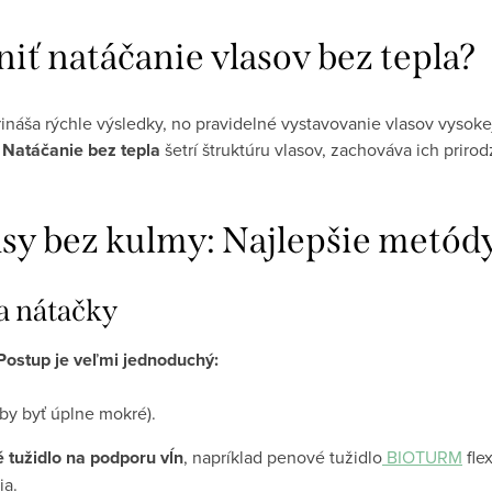
iť natáčanie vlasov bez tepla?
ináša rýchle výsledky, no pravidelné vystavovanie vlasov vysokej
.
Natáčanie bez tepla
šetrí štruktúru vlasov, zachováva ich prir
lasy bez kulmy: Najlepšie metód
na nátačky
Postup je veľmi jednoduchý:
by byť úplne mokré).
 tužidlo na podporu vĺn
, napríklad penové tužidlo
BIOTURM
fle
ia.