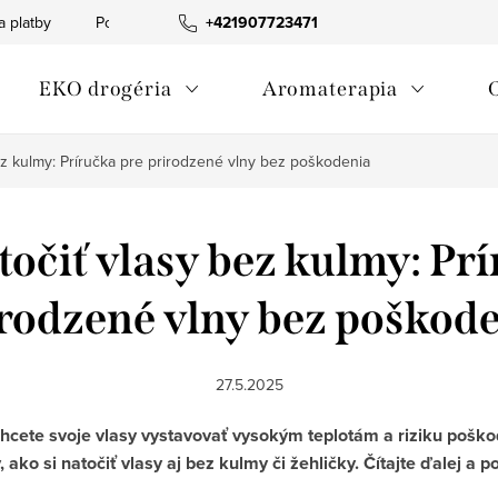
a platby
Podmienky ochrany osobných údajov
+421907723471
Informácia o p
EKO drogéria
Aromaterapia
bez kulmy: Príručka pre prirodzené vlny bez poškodenia
točiť vlasy bez kulmy: Pr
rodzené vlny bez poškod
27.5.2025
chcete svoje vlasy vystavovať vysokým teplotám a riziku poškod
ko si natočiť vlasy aj bez kulmy či žehličky. Čítajte ďalej a 