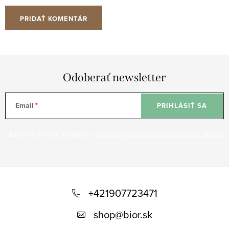
PRIDAŤ KOMENTÁR
Odoberať newsletter
Email
PRIHLÁSIŤ SA
Vložením e-mailu súhlasíte s
podmienkami ochrany osobných údajov
Z
á
+421907723471
p
shop
@
bior.sk
ä