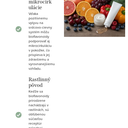
mikrocirk
ulácie
Vďaka
pozitívnemu
vplyvu na
srdcovo-cievny
systém môžu
bioflavonoidy
podporovať aj
mikrocirkuláciu
v pokožke, čo
prispieva k jej
zdravšiemu a
vyrovnanejšiemu
vzhľadu.
Rastlinný
pôvod
Keďže sa
bioflavonoidy
prirodzene
nachádzajú v
rastlinách, sú
obľúbenou
súčasťou
receptúr
prírodnej