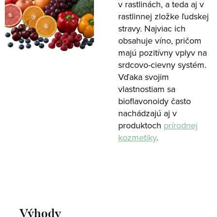
v rastlinách, a teda aj v
rastlinnej zložke ľudskej
stravy. Najviac ich
obsahuje víno, pričom
majú pozitívny vplyv na
srdcovo-cievny systém.
Vďaka svojim
vlastnostiam sa
bioflavonoidy často
nachádzajú aj v
produktoch
prírodnej
kozmetiky
.
Výhody