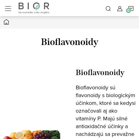
Prejsť
N
na
obsah
Domov
K
Bioflavonoidy
Bioflavonoidy
Bioflavonoidy sú
flavonoidy s biologickým
účinkom, ktoré sa kedysi
označovali aj ako
vitamíny P. Majú silné
antioxidačné účinky a
nachádzajú sa prevažne