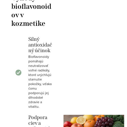
bioflavonoid
ov v
kozmetike
Silný
antioxidač
ný účinok
Bioflavonoidy
pomáhajú
neutralizovať
voľné radikály,
ktoré urýchľujú
starnutie
pokožky, vďaka
čomu
podporujú jej
dlhodobé
zdravie a
vitalitu.
Podpora
ciev a