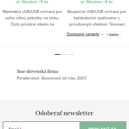
Skladom
>5 ks
Skladom
>5 ks
Maximálna UVA/UVB ochrana pre
Bezpečná UVA/UVB ochrana pre
veľmi citlivú pokožku na slnku.
každodenné opaľovanie s
Čisto prírodné mlieko na
prirodzeným efektom. Tónovací
opaľovanie SPF 50 sa ľahko
opaľovací krém SPF 30 s BIO
Dostupné varianty
+ ďalšie
rozotiera, rýchlo sa vstrebáva a
zložkami hydratuje a vyživuje
nezanecháva lepkavý pocit.
pleť, zjednocuje jej tón a
Obsahuje antioxidanty...
poskytuje širokospektrálnu...
Sme slovenská firma
Poradenstvo. Skúsenosti od roku 2007.
Odoberať newsletter
PRIHLÁSIŤ SA