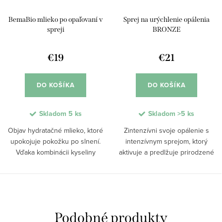
BemaBio mlieko po opaľovaní v
Sprej na urýchlenie opálenia
spreji
BRONZE
€19
€21
DO KOŠÍKA
DO KOŠÍKA
Skladom
5 ks
Skladom
>5 ks
Objav hydratačné mlieko, ktoré
Zintenzívni svoje opálenie s
upokojuje pokožku po slnení.
intenzívnym sprejom, ktorý
Vďaka kombinácii kyseliny
aktivuje a predlžuje prirodzené
hyalurónovej a zlatých rias
opálenie. Oleje z annatu, mrkvy a
preniká hlboko a redukuje
karanja dodávajú pokožke
začervenanie. Pomáha
karotenoidy a zanechávajú ju
predchádzať olupovaniu a
jemnú a hydratačnú....
predlžuje...