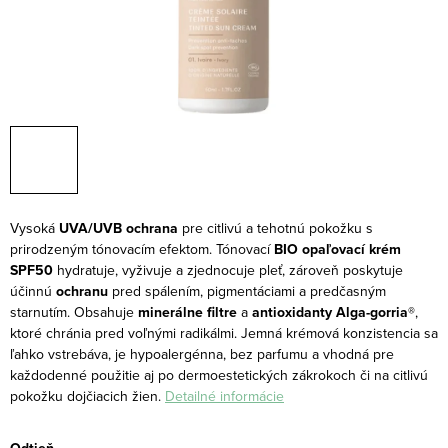
Vysoká
UVA/UVB ochrana
pre citlivú a tehotnú pokožku s
prirodzeným tónovacím efektom.
Tónovací
BIO opaľovací krém
SPF50
hydratuje, vyživuje a zjednocuje pleť, zároveň poskytuje
účinnú
ochranu
pred spálením, pigmentáciami a predčasným
starnutím. Obsahuje
minerálne filtre
a
antioxidanty Alga-gorria®
,
ktoré chránia pred voľnými radikálmi. Jemná krémová konzistencia sa
ľahko vstrebáva, je hypoalergénna, bez parfumu a vhodná pre
každodenné použitie aj po dermoestetických zákrokoch či na citlivú
pokožku dojčiacich žien.
Detailné informácie