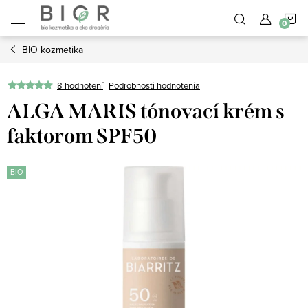
Prejsť
N
na
obsah
BIO kozmetika
K
8 hodnotení
Podrobnosti hodnotenia
ALGA MARIS tónovací krém s
faktorom SPF50
BIO