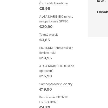
EAN
:
Čistá sóda bikarbóna
€5,95
Obsa
ALGA MARIS BIO mlieko
na opaľovanie SPF30
€20,90
Tekutý piesok
€3,85
BIOTURM Penové tužidlo
flexible hold
€10,95
ALGA MARIS BIO fluid po
opaľovaní
€15,90
Samoopaľovacie kvapky
€19,90
Kondicionér INTENSE
HYDRATION
€4,80