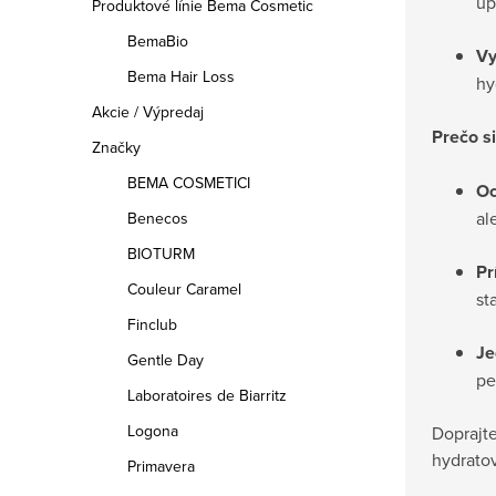
up
Produktové línie Bema Cosmetic
BemaBio
Vy
Bema Hair Loss
hy
Akcie / Výpredaj
Prečo s
Značky
BEMA COSMETICI
Oc
al
Benecos
BIOTURM
Pr
Couleur Caramel
st
Finclub
Je
Gentle Day
pe
Laboratoires de Biarritz
Logona
Doprajte
hydrato
Primavera