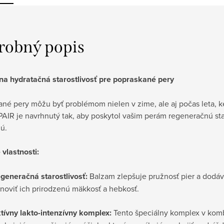
robný popis
vna hydratačná starostlivosť pre popraskané pery
né pery môžu byť problémom nielen v zime, ale aj počas leta, k
AIR je navrhnutý tak, aby poskytol vašim perám regeneračnú star
ú.
vlastnosti:
generačná starostlivosť:
Balzam zlepšuje pružnosť pier a dodáv
noviť ich prirodzenú mäkkosť a hebkosť.
tívny lakto-intenzívny komplex:
Tento špeciálny komplex v kom