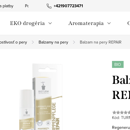
a platby
Podmienky ochrany osobných údajov
+421907723471
Informácia o p
EKO drogéria
Aromaterapia
ostlivosť o pery
Balzamy na pery
Balzam na pery REPAIR
BIO
Bal
RE
Kód:
TUR
Regeneruj