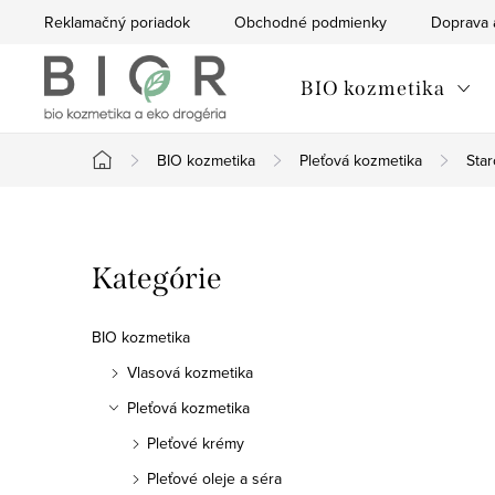
Prejsť
Reklamačný poriadok
Obchodné podmienky
Doprava 
na
obsah
BIO kozmetika
BIO kozmetika
Pleťová kozmetika
Star
Domov
B
Preskočiť
Kategórie
o
kategórie
č
BIO kozmetika
n
Vlasová kozmetika
Pleťová kozmetika
ý
Pleťové krémy
p
Pleťové oleje a séra