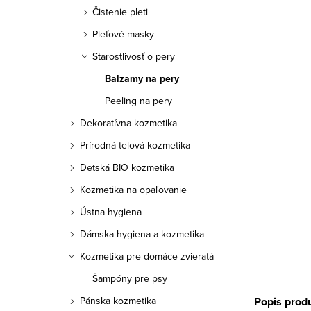
a
Čistenie pleti
n
Pleťové masky
e
Starostlivosť o pery
Balzamy na pery
l
Peeling na pery
Dekoratívna kozmetika
Prírodná telová kozmetika
Detská BIO kozmetika
Kozmetika na opaľovanie
Ústna hygiena
Dámska hygiena a kozmetika
Kozmetika pre domáce zvieratá
Šampóny pre psy
Popis prod
Pánska kozmetika