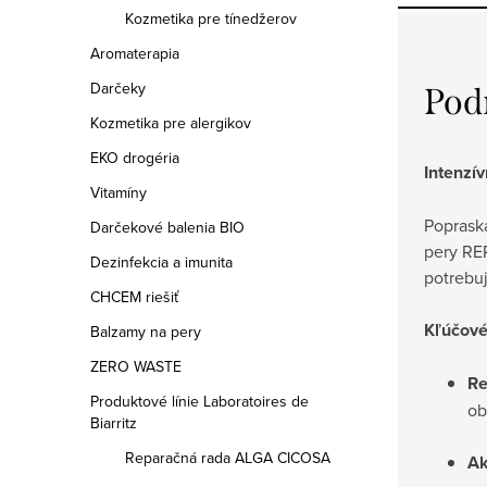
Kozmetika pre tínedžerov
Aromaterapia
Darčeky
Pod
Kozmetika pre alergikov
EKO drogéria
Intenzí
Vitamíny
Popraska
Darčekové balenia BIO
pery REP
Dezinfekcia a imunita
potrebuj
CHCEM riešiť
Kľúčové 
Balzamy na pery
ZERO WASTE
Re
Produktové línie Laboratoires de
ob
Biarritz
Reparačná rada ALGA CICOSA
Ak