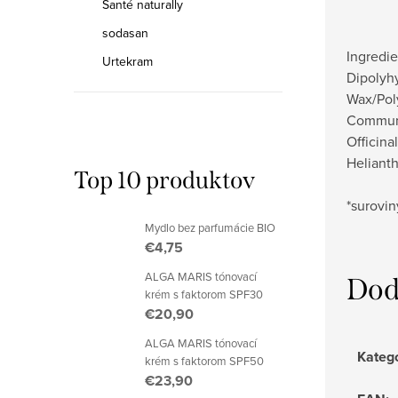
Santé naturally
sodasan
Ingredie
Urtekram
Dipolyh
Wax/Poly
Communis
Officina
Heliant
Top 10 produktov
*surovi
Mydlo bez parfumácie BIO
€4,75
ALGA MARIS tónovací
Dod
krém s faktorom SPF30
€20,90
ALGA MARIS tónovací
Kateg
krém s faktorom SPF50
€23,90