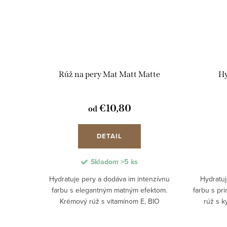
Rúž na pery Mat Matt Matte
Hy
€10,80
od
DETAIL
Skladom
>5 ks
Hydratuje pery a dodáva im intenzívnu
Hydratuj
farbu s elegantným matným efektom.
farbu s pr
Krémový rúž s vitamínom E, BIO
rúž s k
bambuckým maslom a prírodnými
zvláčňuje 
esenciálnymi olejmi z kontrolovaného
farbív,