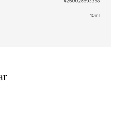
4260026693358
10ml
ar