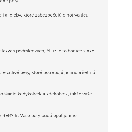
ené pery.
lí a jojoby, ktoré zabezpečujú dlhotrvajúcu
tických podmienkach, či už je to horúce slnko
e citlivé pery, ktoré potrebujú jemnú a šetrnú
nášanie kedykoľvek a kdekoľvek, takže vaše
ery REPAIR. Vaše pery budú opäť jemné,