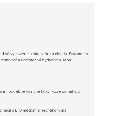
eď sú vystavené slnku, vetru a chladu. Balzam na
ostlivosť a dostatočnú hydratáciu, ktorú
a im potrebné výživné látky, ktoré pomáhajú
binácii s BIO medom a nechtíkom má