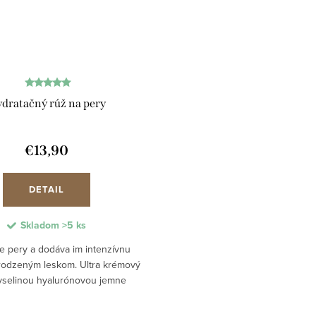
dratačný rúž na pery
€13,90
DETAIL
Skladom
>5 ks
e pery a dodáva im intenzívnu
irodzeným leskom. Ultra krémový
yselinou hyalurónovou jemne
a vyživuje pery bez syntetických
 parfumov či konzervačných...