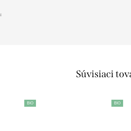
h
:
Súvisiaci tov
BIO
BIO