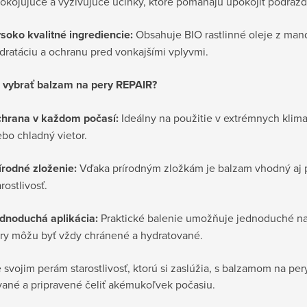
okojujúce a vyživujúce účinky, ktoré pomáhajú upokojiť podrážd
soko kvalitné ingrediencie:
Obsahuje BIO rastlinné oleje z mand
dratáciu a ochranu pred vonkajšími vplyvmi.
i vybrať balzam na pery REPAIR?
hrana v každom počasí:
Ideálny na použitie v extrémnych klima
ebo chladný vietor.
írodné zloženie:
Vďaka prírodným zložkám je balzam vhodný aj pr
arostlivosť.
dnoduchá aplikácia:
Praktické balenie umožňuje jednoduché na
ry môžu byť vždy chránené a hydratované.
 svojim perám starostlivosť, ktorú si zaslúžia, s balzamom na p
vané a pripravené čeliť akémukoľvek počasiu.