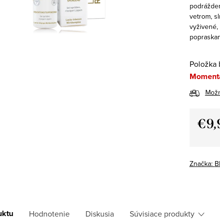
podrážden
vetrom, s
vyživené, 
popraskan
Položka 
Momentá
Možn
€9,
Jedno
cena:
Značka:
B
uktu
Hodnotenie
Diskusia
Súvisiace produkty