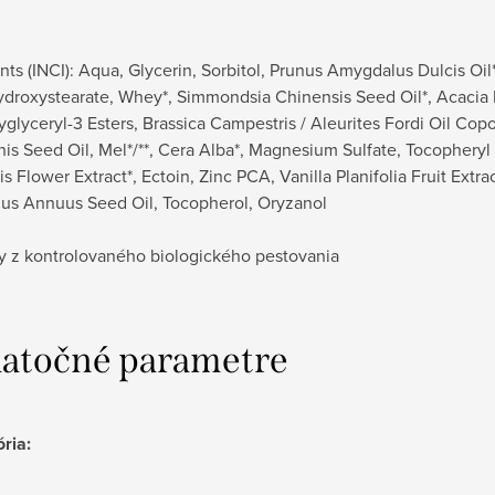
nts (INCI): Aqua, Glycerin, Sorbitol, Prunus Amygdalus Dulcis Oil
ydroxystearate, Whey*, Simmondsia Chinensis Seed Oil*, Acacia
glyceryl-3 Esters, Brassica Campestris / Aleurites Fordi Oil Cop
 Seed Oil, Mel*/**, Cera Alba*, Magnesium Sulfate, Tocopheryl 
lis Flower Extract*, Ectoin, Zinc PCA, Vanilla Planifolia Fruit Ext
hus Annuus Seed Oil, Tocopherol, Oryzanol
ny z kontrolovaného biologického pestovania
atočné parametre
ória
: