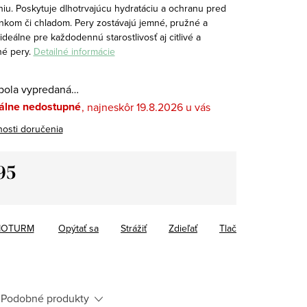
iu.
Poskytuje dlhotrvajúcu hydratáciu a ochranu pred
lnkom či chladom. Pery zostávajú jemné, pružné a
ideálne pre každodennú starostlivosť aj citlivé a
é pery.
Detailné informácie
bola vypredaná…
lne nedostupné
19.8.2026
osti doručenia
95
tková
IOTURM
Opýtať sa
Strážiť
Zdieľať
Tlač
Podobné produkty