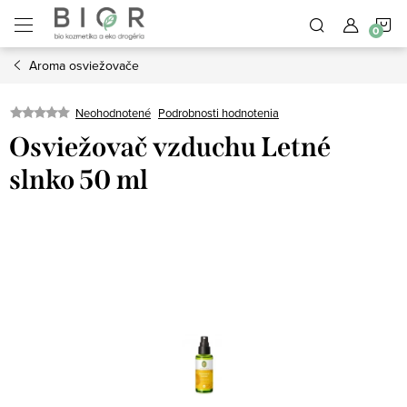
Prejsť
N
na
obsah
Aroma osviežovače
K
Neohodnotené
Podrobnosti hodnotenia
Osviežovač vzduchu Letné
slnko 50 ml