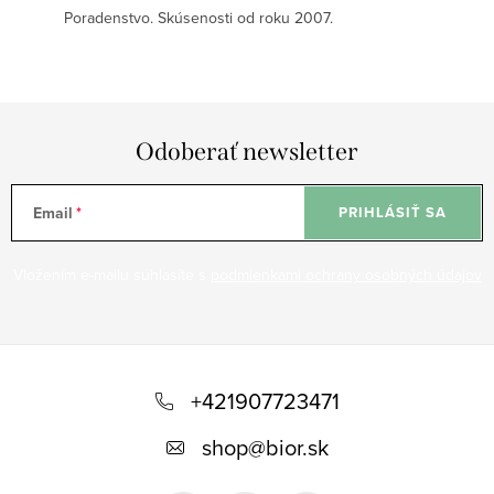
Poradenstvo. Skúsenosti od roku 2007.
Odoberať newsletter
Email
PRIHLÁSIŤ SA
Vložením e-mailu súhlasíte s
podmienkami ochrany osobných údajov
Z
á
+421907723471
p
shop
@
bior.sk
ä