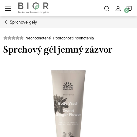
Prejsť
N
na
obsah
Sprchové gély
K
Neohodnotené
Podrobnosti hodnotenia
Sprchový gél jemný zázvor