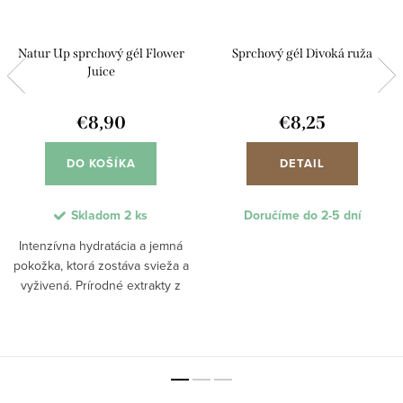
Natur Up sprchový gél Flower
Sprchový gél Divoká ruža
Juice
€8,90
€8,25
DO KOŠÍKA
DETAIL
Skladom
2 ks
Doručíme do 2-5 dní
Intenzívna hydratácia a jemná
pokožka, ktorá zostáva svieža a
vyživená. Prírodné extrakty z
kvetov divozelu a kyselina
hyalurónová poskytujú pokožke
hlbokú výživu a hebkosť. Jemné
penivé zložky...