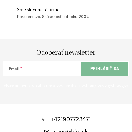
Sme slovenská firma
Poradenstvo. Skúsenosti od roku 2007.
Odoberať newsletter
Email
PRIHLÁSIŤ SA
Vložením e-mailu súhlasíte s
podmienkami ochrany osobných údajov
Z
á
+421907723471
p
shop
@
bior.sk