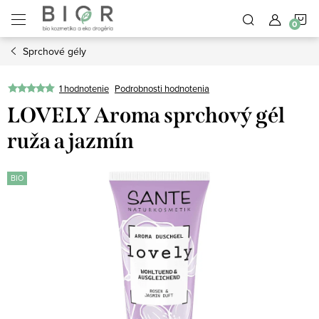
Prejsť
N
na
obsah
Sprchové gély
K
1 hodnotenie
Podrobnosti hodnotenia
LOVELY Aroma sprchový gél
ruža a jazmín
BIO