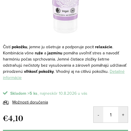
Čistí
pokožku
, jemne ju ošetruje a podporuje pocit
relaxácie
.
Kombinácia vône
ruže
a
jazmínu
pomáha uvoľniť stres a navodiť
harmóniu počas sprchovania. Jemné čistiace zložky šetrne
odstraňujú nečistoty bez vysušovania a zároveň pomáhajú udržiavať
prirodzenú
vlhkosť pokožky
. Vhodný aj na citlivú pokožku.
Detailné
informácie
Skladom
>5 ks
10.8.2026
Možnosti doručenia
€4,10
Jednotková