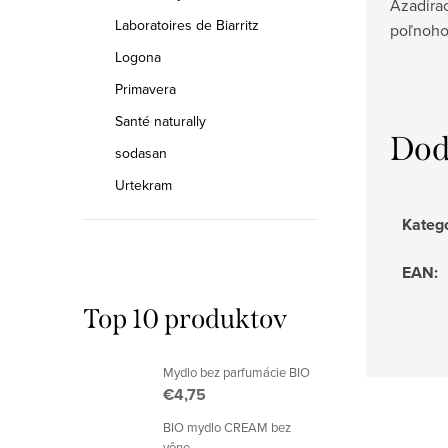
Azadirac
Laboratoires de Biarritz
poľnoho
Logona
Primavera
Santé naturally
Dod
sodasan
Urtekram
Kateg
EAN
:
Top 10 produktov
Mydlo bez parfumácie BIO
€4,75
BIO mydlo CREAM bez
vône