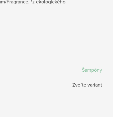
fum/Fragrance.
*z ekologického
Šampóny
Zvoľte variant