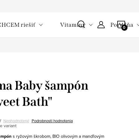
oužívaní cookies
Často kladené otázky
Slovník pojmov
NÁKU
CHCEM riešiť
Vitamíny
Poradňa
KOŠÍ
ma Baby šampón
eet Bath"
Neohodnotené
Podrobnosti hodnotenia
e variant
ampón
s ryžovým škrobom, BIO olivovým a mandľovým