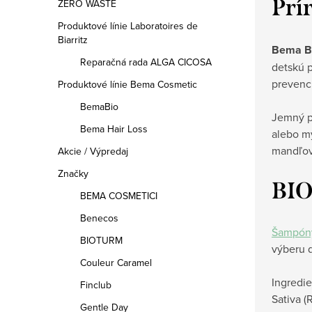
Prí
ZERO WASTE
Produktové línie Laboratoires de
Biarritz
Bema B
Reparačná rada ALGA CICOSA
detskú 
prevenc
Produktové línie Bema Cosmetic
BemaBio
Jemný p
Bema Hair Loss
alebo my
mandľov
Akcie / Výpredaj
Značky
BIO
BEMA COSMETICI
Benecos
Šampón
BIOTURM
výberu d
Couleur Caramel
Ingredie
Finclub
Sativa (
Gentle Day