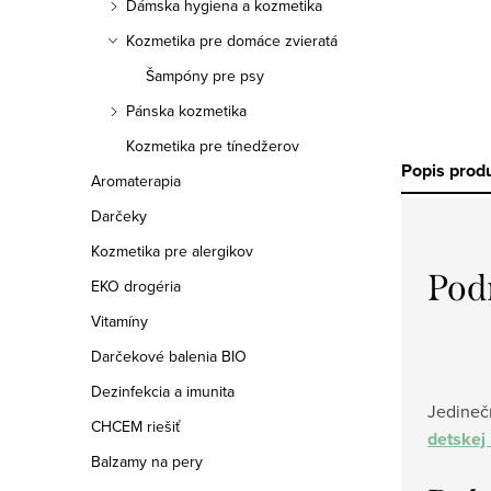
Dámska hygiena a kozmetika
Kozmetika pre domáce zvieratá
Šampóny pre psy
Pánska kozmetika
Kozmetika pre tínedžerov
Popis prod
Aromaterapia
Darčeky
Kozmetika pre alergikov
Pod
EKO drogéria
Vitamíny
Darčekové balenia BIO
Dezinfekcia a imunita
Jedinečn
CHCEM riešiť
detskej
Balzamy na pery