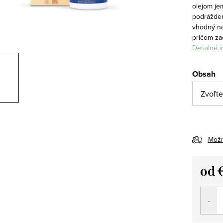
olejom je
podrážden
vhodný na
pričom za
Detailné 
Obsah
Možn
od
Jedno
cena: