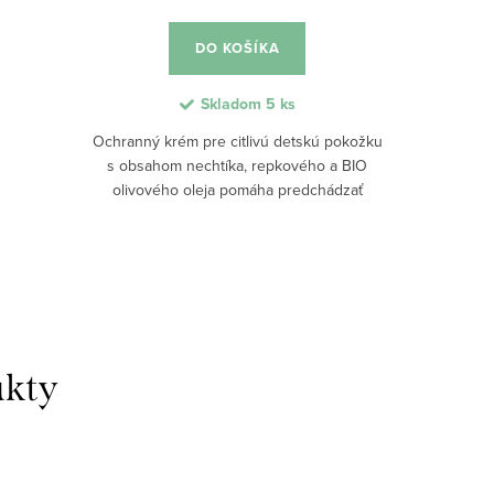
DO KOŠÍKA
Skladom
5 ks
Ochranný krém pre citlivú detskú pokožku
s obsahom nechtíka, repkového a BIO
olivového oleja pomáha predchádzať
vyrážkam a upokojuje podráždenie v
plienkovej oblasti. Ľahké, prírodné
zloženie sa...