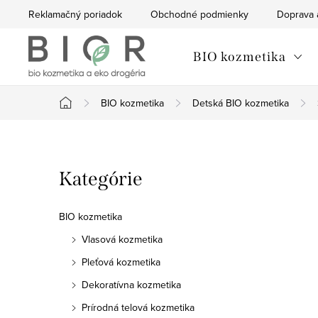
Prejsť
Reklamačný poriadok
Obchodné podmienky
Doprava 
na
obsah
BIO kozmetika
BIO kozmetika
Detská BIO kozmetika
Domov
B
Preskočiť
Kategórie
o
kategórie
č
BIO kozmetika
n
Vlasová kozmetika
Pleťová kozmetika
ý
Dekoratívna kozmetika
p
Prírodná telová kozmetika