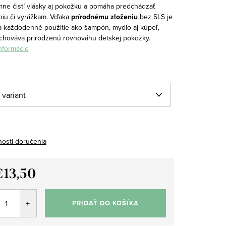
mne čistí vlásky aj pokožku a pomáha predchádzať
iu či vyrážkam.
Vďaka
prírodnému zloženiu
bez SLS je
 každodenné použitie ako šampón, mydlo aj kúpeľ,
chováva prirodzenú rovnováhu detskej pokožky.
informácie
osti doručenia
€13,50
tková
PRIDAŤ DO KOŠÍKA