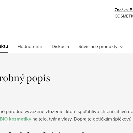
Značka:
B
COSMETIC
uktu
Hodnotenie
Diskusia
Súvisiace produkty
robný popis
é prírodné vyvážené zloženie, ktoré spoľahlivo chráni citlivú 
 BIO kozmetiky
na telo, tvár a vlasy. Doprajte detičkám špičkov