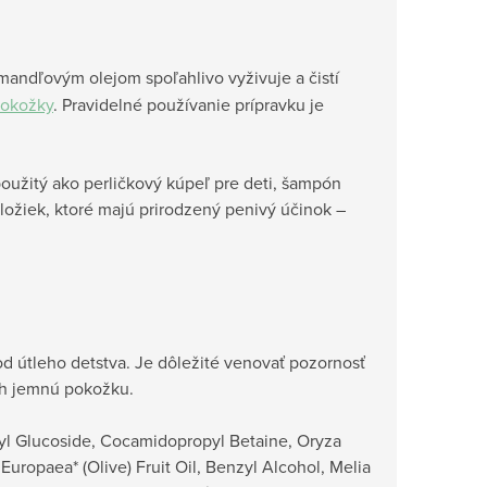
andľovým olejom spoľahlivo vyživuje a čistí
pokožky
.
Pravidelné používanie prípravku je
užitý ako perličkový kúpeľ pre deti, šampón
zložiek, ktoré majú prirodzený penivý účinok –
d útleho detstva. Je dôležité venovať pozornosť
ich jemnú pokožku.
ryl Glucoside, Cocamidopropyl Betaine, Oryza
Europaea* (Olive) Fruit Oil, Benzyl Alcohol, Melia