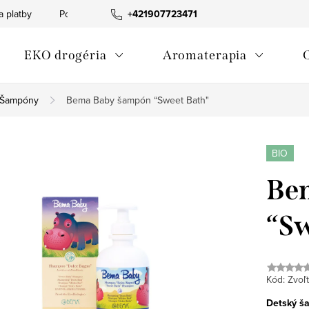
a platby
Podmienky ochrany osobných údajov
+421907723471
Informácia o p
EKO drogéria
Aromaterapia
Šampóny
Bema Baby šampón “Sweet Bath"
BIO
Be
“Sw
Kód:
Zvoľt
Detský š