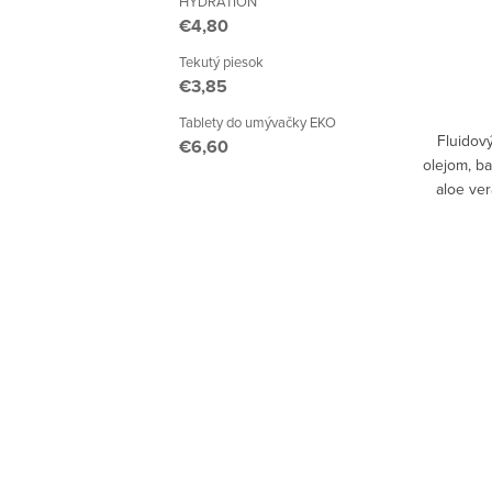
HYDRATION
€4,80
Tekutý piesok
€3,85
Tablety do umývačky EKO
Fluidov
€6,60
olejom, b
aloe ver
citlivú d
zloženie p