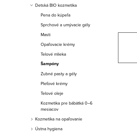
a
Detská BIO kozmetika
n
Pena do kúpeľa
e
Sprchové a umývacie gély
Masti
l
Opaľovacie krémy
Telové mlieka
Šampóny
Zubné pasty a gély
Pleťové krémy
Telové oleje
Kozmetika pre bábätká 0–6
mesiacov
Kozmetika na opaľovanie
Ústna hygiena