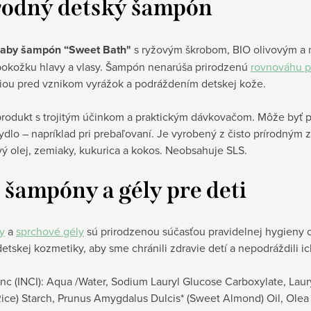
rodný detský šampón
aby šampón “Sweet Bath"
s
ryžovým škrobom, BIO olivovým a m
pokožku hlavy a vlasy. Šampón nenarúša prirodzenú
rovnováhu 
iou pred vznikom vyrážok a podráždením detskej kože.
rodukt s trojitým účinkom a praktickým dávkovačom. Môže byť po
dlo – napríklad pri prebaľovaní. Je vyrobený z čisto prírodným 
ý olej, zemiaky, kukurica a kokos. Neobsahuje SLS.
 šampóny a gély pre deti
y
a
sprchové gély
sú prirodzenou súčasťou pravidelnej hygieny o
etskej kozmetiky, aby sme chránili zdravie detí a nepodráždili 
nc (INCI): Aqua /Water, Sodium Lauryl Glucose Carboxylate, Lau
Rice) Starch, Prunus Amygdalus Dulcis* (Sweet Almond) Oil, Olea 