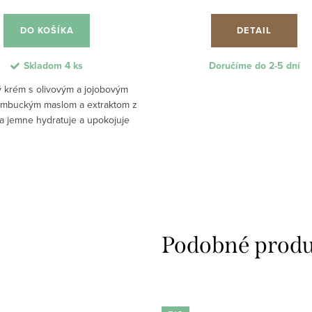
DO KOŠÍKA
DETAIL
Skladom
4 ks
Doručíme do 2-5 dní
ý krém s olivovým a jojobovým
ambuckým maslom a extraktom z
a jemne hydratuje a upokojuje
etskú pokožku. Jeho prírodné BIO
ôsobí protizápalovo, zmierňuje...