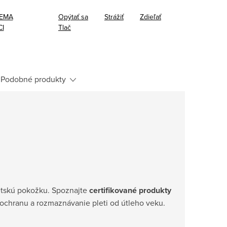
EMA
Opýtať sa
Strážiť
Zdieľať
I
Tlač
Podobné produkty
detskú pokožku. Spoznajte
certifikované produkty
ú ochranu a rozmaznávanie pleti od útleho veku.