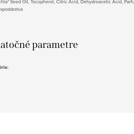
hta* Seed Oil, Tocopherol, Citric Acid, Dehydroacetic Acid, Par
spodárstva
atočné parametre
ória
: