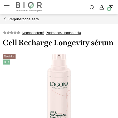
Prejsť
N
na
obsah
Regeneračné séra
K
Neohodnotené
Podrobnosti hodnotenia
Cell Recharge Longevity sérum
Novinka
BIO