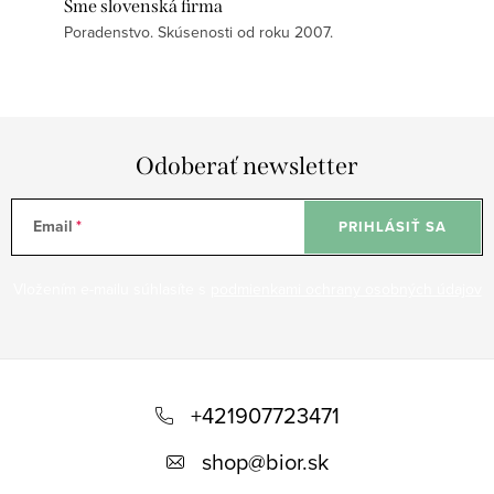
Sme slovenská firma
Poradenstvo. Skúsenosti od roku 2007.
Odoberať newsletter
Email
PRIHLÁSIŤ SA
Vložením e-mailu súhlasíte s
podmienkami ochrany osobných údajov
Z
á
+421907723471
p
shop
@
bior.sk
ä