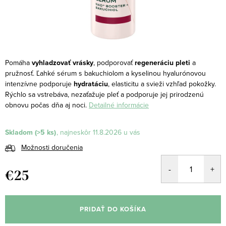
Pomáha
vyhladzovať vrásky
, podporovať
regeneráciu pleti
a
pružnosť.
Ľahké sérum s bakuchiolom a kyselinou hyalurónovou
intenzívne podporuje
hydratáciu
, elasticitu a svieži vzhľad pokožky.
Rýchlo sa vstrebáva, nezaťažuje pleť a podporuje jej prirodzenú
obnovu počas dňa aj noci.
Detailné informácie
Skladom
(>5 ks)
11.8.2026
Možnosti doručenia
€25
Jednotková
cena:
PRIDAŤ DO KOŠÍKA