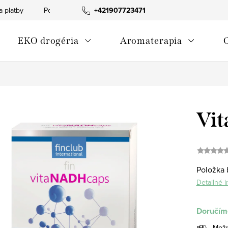
a platby
Podmienky ochrany osobných údajov
+421907723471
Informácia o p
EKO drogéria
Aromaterapia
Vi
Položka 
Detailné 
Doručíme
Možn