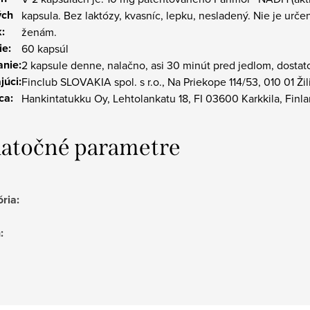
ých
kapsula. Bez laktózy, kvasníc, lepku, nesladený. Nie je ur
:
ženám.
ie:
60 kapsúl
nie:
2 kapsule denne, nalačno, asi 30 minút pred jedlom, dostat
júci:
Finclub SLOVAKIA spol. s r.o., Na Priekope 114/53, 010 01 Žil
ca:
Hankintatukku Oy, Lehtolankatu 18, FI 03600 Karkkila, Finl
atočné parametre
ória
:
h
: