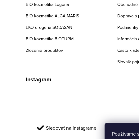
t
BIO kozmetika Logona
Obchodné 
i
BIO kozmetika ALGA MARIS
Doprava a 
e
EKO drogéria SODASAN
Podmienky 
BIO kozmetika BIOTURM
Informácia 
Zloženie produktov
Často klad
Slovník po
Instagram
Sledovať na Instagrame
Používame s