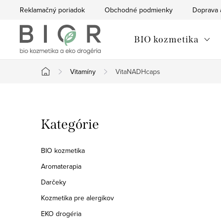
Prejsť
Reklamačný poriadok
Obchodné podmienky
Doprava 
na
obsah
BIO kozmetika
Vitamíny
VitaNADHcaps
Domov
B
Preskočiť
Kategórie
o
kategórie
č
BIO kozmetika
n
Aromaterapia
Darčeky
ý
Kozmetika pre alergikov
p
EKO drogéria