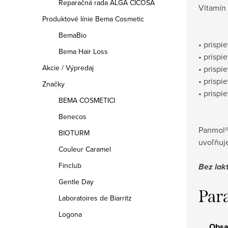
Reparačná rada ALGA CICOSA
Vitamín 
Produktové línie Bema Cosmetic
BemaBio
• prispi
Bema Hair Loss
• prispi
Akcie / Výpredaj
• prispi
• prispi
Značky
• prisp
BEMA COSMETICI
Benecos
Panmol® 
BIOTURM
uvoľňuje
Couleur Caramel
Finclub
Bez lakt
Gentle Day
Par
Laboratoires de Biarritz
Logona
Obs