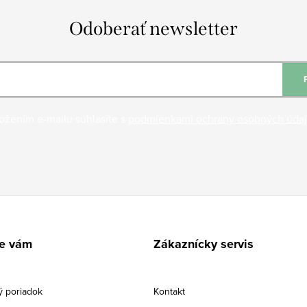
Odoberať newsletter
ožením e-mailu súhlasíte s
podmienkami ochrany osobných úda
e vám
Zákaznícky servis
 poriadok
Kontakt