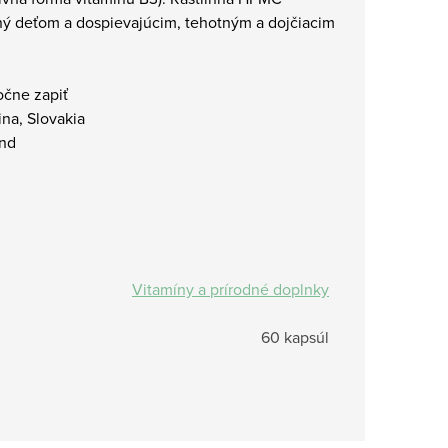
čený deťom a dospievajúcim, tehotným a dojčiacim
očne zapiť
ina, Slovakia
and
Vitamíny a prírodné doplnky
60 kapsúl