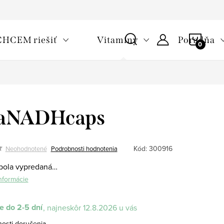
oužívaní cookies
Často kladené otázky
Slovník pojmov
NÁKU
CHCEM riešiť
Vitamíny
Poradňa
KOŠÍ
taNADHcaps
Kód:
300916
Neohodnotené
Podrobnosti hodnotenia
bola vypredaná…
informácie
 do 2-5 dní
12.8.2026
osti doručenia