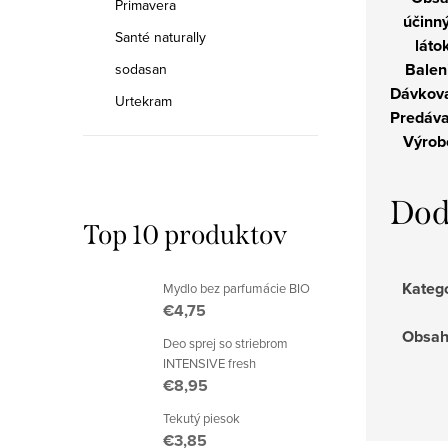
Primavera
účinn
Santé naturally
látok
Balen
sodasan
Dávkova
Urtekram
Predáva
Výrob
Dod
Top 10 produktov
Kateg
Mydlo bez parfumácie BIO
€4,75
Obsa
Deo sprej so striebrom
INTENSIVE fresh
€8,95
Tekutý piesok
€3,85