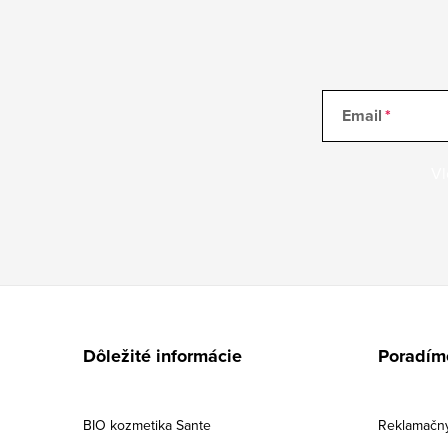
Email
Vl
Z
á
Dôležité informácie
Poradím
p
ä
BIO kozmetika Sante
Reklamačný