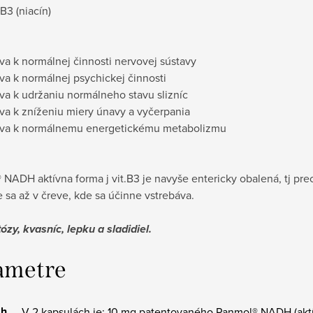
B3 (niacín)
eva k normálnej činnosti nervovej sústavy
eva k normálnej psychickej činnosti
eva k udržaniu normálneho stavu slizníc
eva k zníženiu miery únavy a vyčerpania
ieva k normálnemu energetickému metabolizmu
NADH aktívna forma j vit.B3 je navyše entericky obalená, tj pre
 sa až v čreve, kde sa účinne vstrebáva.
ózy, kvasníc, lepku a sladidiel.
ametre
ah
V 2 kapsulách je: 10 mg patentovaného Panmol® NADH (aktí