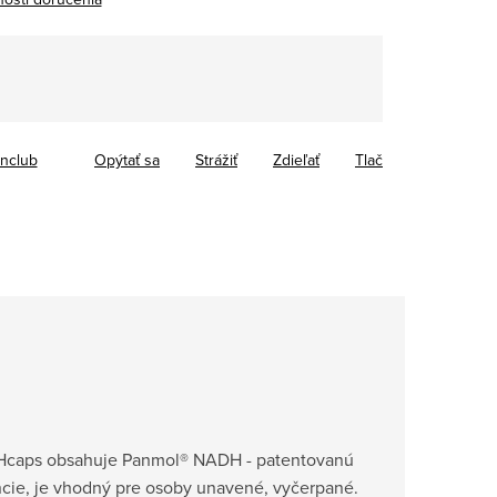
tková
inclub
Opýtať sa
Strážiť
Zdieľať
Tlač
Hcaps obsahuje Panmol® NADH - patentovanú
cie, je vhodný pre osoby unavené, vyčerpané.