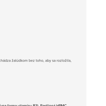
chádza žalúdkom bez toho, aby sa rozložila,
vna forma vitamínu B3). Rastlinná HPMC