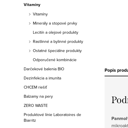
a
Vitamíny
n
Vitamíny
e
Minerály a stopové prvky
Lecitín a olejové produkty
l
Rastlinné a bylinné produkty
Ostatné špeciálne produkty
Odporučené kombinácie
Darčekové balenia BIO
Popis prod
Dezinfekcia a imunita
CHCEM riešiť
Balzamy na pery
Pod
ZERO WASTE
Produktové línie Laboratoires de
Panmol®
Biarritz
mikroak