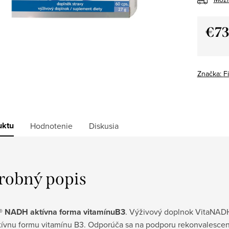
€73
Jedno
cena:
Značka:
F
uktu
Hodnotenie
Diskusia
robný popis
 NADH aktívna forma vitamínuB3
. Výživový doplnok VitaNAD
tívnu formu vitamínu B3. Odporúča sa na podporu rekonvalescen