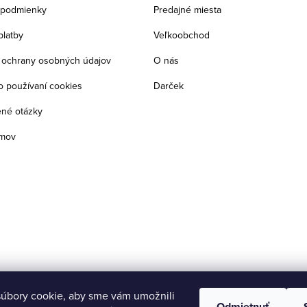
podmienky
Predajné miesta
platby
Veľkoobchod
ochrany osobných údajov
O nás
o používaní cookies
Darček
ené otázky
jmov
úbory cookie, aby sme vám umožnili
Odmietnuť