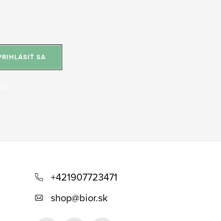
PRIHLÁSIŤ SA
jov
+421907723471
shop
@
bior.sk