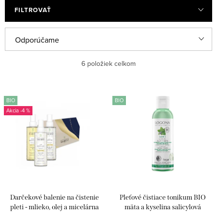
FILTROVAŤ
R
Odporúčame
a
Najlacnejšie
6
položiek celkom
d
e
Najdrahšie
V
n
BIO
BIO
ý
Najpredávanejšie
-4 %
i
p
e
Abecedne
i
p
s
r
p
o
r
d
Darčekové balenie na čistenie
Pleťové čistiace tonikum BIO
o
u
pleti - mlieko, olej a micelárna
mäta a kyselina salicylová
voda