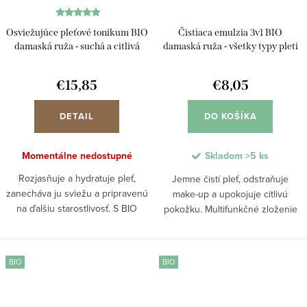
Osviežujúce pleťové tonikum BIO
Čistiaca emulzia 3v1 BIO
damaská ruža - suchá a citlivá
damaská ruža - všetky typy pleti
pleť
€15,85
€8,05
DETAIL
DO KOŠÍKA
Momentálne nedostupné
Skladom
>5 ks
Rozjasňuje a hydratuje pleť,
Jemne čistí pleť, odstraňuje
zanecháva ju sviežu a pripravenú
make-up a upokojuje citlivú
na ďalšiu starostlivosť. S BIO
pokožku. Multifunkčné zloženie
damašskou ružou a hamamelom
kombinuje účinky čistiaceho
tonikum posilňuje ochrannú
mlieka, tonika aj odličovača v
bariéru pleti, poskytuje
jednom kroku. Pomáha odstrániť
BIO
BIO
intenzívnu hydratáciu a...
nečistoty,...