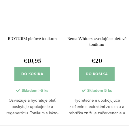
BIOTURM pleťové tonikum
Bema White zosvetľujúce pleťové
tonikum
€10,95
€20
DO KOŠÍKA
DO KOŠÍKA
Skladom
>5 ks
Skladom
5 ks
Osviežuje a hydratuje pleť,
Hydratačné a upokojujúce
poskytuje upokojenie a
zloženie s extraktmi zo slezu a
regeneráciu. Tonikum s lakto-
rebríčka znižuje začervenanie a
intenzívnym komplexom,
stará sa aj o citlivú pokožku. Fyto-
kyselinou hyalurónovou a aloe
zosvetľujúci komplex s