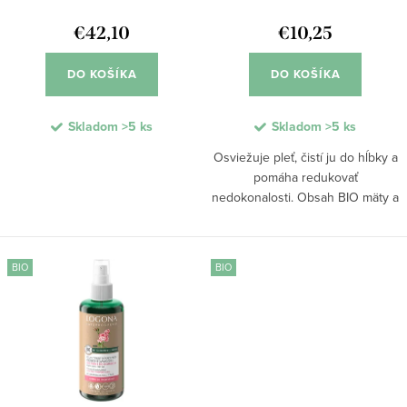
d
k
u
€42,10
€10,25
t
k
o
DO KOŠÍKA
DO KOŠÍKA
t
v
o
Skladom
>5 ks
Skladom
>5 ks
v
Osviežuje pleť, čistí ju do hĺbky a
pomáha redukovať
nedokonalosti. Obsah BIO mäty a
kyseliny salicylovej pôsobí
antibakteriálne, zmatňuje
pokožku a podporuje jej
BIO
BIO
vyrovnaný vzhľad. Tonikum
zároveň...