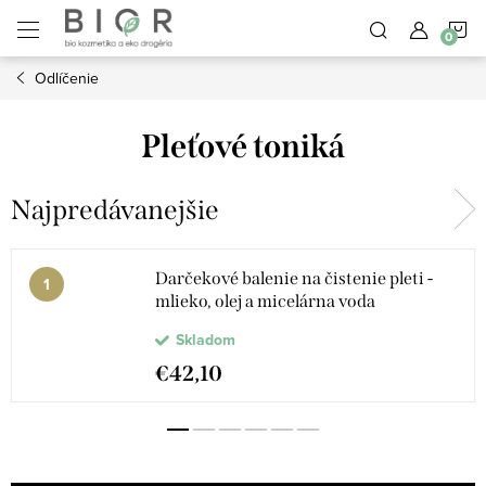
Prejsť
N
na
obsah
Odlíčenie
K
Pleťové toniká
Najpredávanejšie
Darčekové balenie na čistenie pleti -
mlieko, olej a micelárna voda
Skladom
€42,10