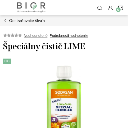
Prejsť
N
na
obsah
Odstraňovače škvŕn
K
Neohodnotené
Podrobnosti hodnotenia
Špeciálny čistič LIME
BIO