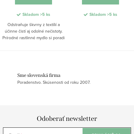
Skladom
>5 ks
Skladom
>5 ks
Odstraňuje škvrny z textílií a
účinne čistí aj odolné nečistoty.
Prírodné rastlinné mydlo si poradí
so škvrnami od trávy, krvi, kakaa,
ovocia aj mastnoty a je vhodné
na všetky druhy textílií....
Sme slovenská firma
Poradenstvo. Skúsenosti od roku 2007.
Odoberať newsletter