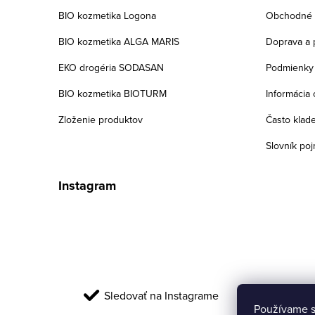
t
BIO kozmetika Logona
Obchodné 
i
BIO kozmetika ALGA MARIS
Doprava a 
e
EKO drogéria SODASAN
Podmienky 
BIO kozmetika BIOTURM
Informácia 
Zloženie produktov
Často klad
Slovník po
Instagram
Sledovať na Instagrame
Používame s