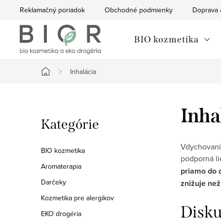
Prejsť
Reklamačný poriadok
Obchodné podmienky
Doprava 
na
obsah
BIO kozmetika
Inhalácia
Domov
B
Inha
Preskočiť
Kategórie
o
kategórie
č
Vdychovanie
BIO kozmetika
podporná li
n
Aromaterapia
priamo do
Darčeky
znižuje ne
ý
Kozmetika pre alergikov
p
Disku
EKO drogéria