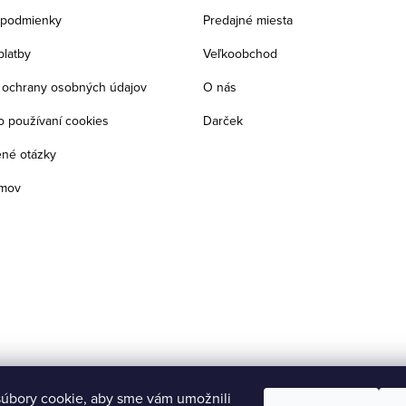
podmienky
Predajné miesta
platby
Veľkoobchod
ochrany osobných údajov
O nás
o používaní cookies
Darček
ené otázky
jmov
úbory cookie, aby sme vám umožnili