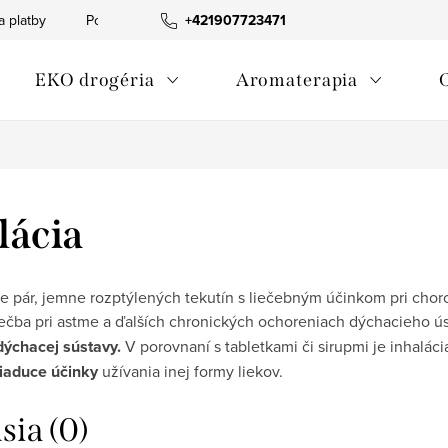
a platby
Podmienky ochrany osobných údajov
+421907723471
Informácia o p
EKO drogéria
Aromaterapia
lácia
 pár, jemne rozptýlených tekutín s liečebným účinkom pri choro
ečba pri astme a ďalších chronických ochoreniach dýchacieho ús
dýchacej sústavy.
V porovnaní s tabletkami či sirupmi je inhaláci
žiaduce účinky
užívania inej formy liekov.
sia (0)