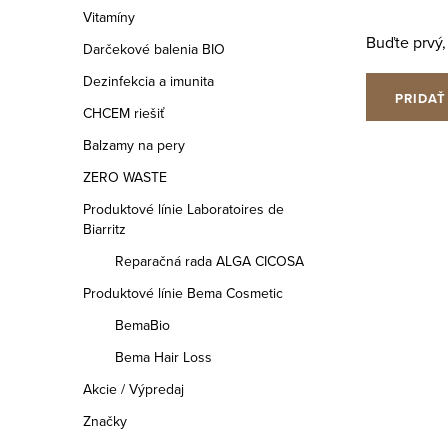
a
Vitamíny
Buďte prvý,
n
Darčekové balenia BIO
e
Dezinfekcia a imunita
PRIDAŤ
CHCEM riešiť
l
Balzamy na pery
ZERO WASTE
Produktové línie Laboratoires de
Biarritz
Reparačná rada ALGA CICOSA
Produktové línie Bema Cosmetic
BemaBio
Bema Hair Loss
Akcie / Výpredaj
Značky