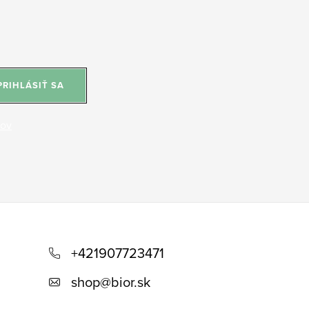
PRIHLÁSIŤ SA
jov
+421907723471
shop
@
bior.sk