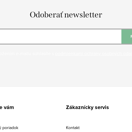
Odoberať newsletter
ožením e-mailu súhlasíte s
podmienkami ochrany osobných úda
e vám
Zákaznícky servis
 poriadok
Kontakt