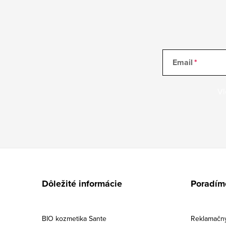
Email
Vl
Z
á
Dôležité informácie
Poradím
p
ä
BIO kozmetika Sante
Reklamačný