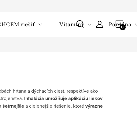
oužívaní cookies
Často kladené otázky
Slovník pojmov
NÁKU
CHCEM riešiť
Vitamíny
Poradňa
KOŠÍ
bách hrtana a dýchacích ciest, respektíve ako
trojenstva.
Inhalácia umožňuje aplikáciu liekov
a
šetrnejšie
a cielenejšie riešenie, ktoré
výrazne