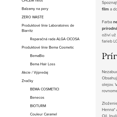
CHCEM riešiť
Spoznajt
film
a do
Balzamy na pery
ZERO WASTE
Farba
ne
Produktové línie Laboratoires de
prírodn
Biarritz
oživí už
Reparačná rada ALGA CICOSA
farieb L
Produktové línie Bema Cosmetic
Prír
BemaBio
Bema Hair Loss
Nezabud
Akcie / Výpredaj
Obsahu
Značky
olejov. 
BEMA COSMETICI
rovnome
Benecos
Zloženi
BIOTURM
Henna* A
Couleur Caramel
Oil, Inu