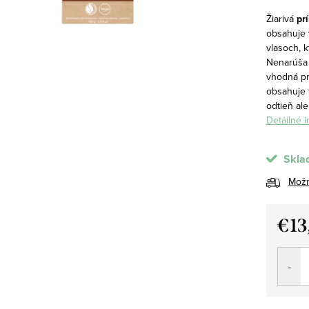
Žiarivá
pr
obsahuje
vlasoch, 
Nenarúša 
vhodná pr
obsahuje f
odtieň al
Detailné 
Skla
Možn
€13
Jedno
cena: