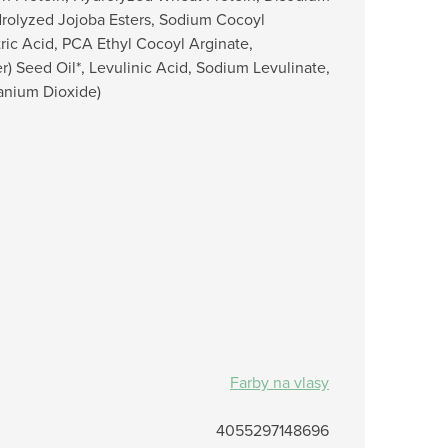
drolyzed Jojoba Esters, Sodium Cocoyl
tric Acid, PCA Ethyl Cocoyl Arginate,
) Seed Oil*, Levulinic Acid, Sodium Levulinate,
tanium Dioxide)
Farby na vlasy
4055297148696