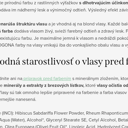
e prírodnú farbu z rastlinných výťažkov
s dlhotrvajúcim účinko
dáva im nádherný lesk a výnimočný odtieň. Výsledný efekt závisí
narúša štruktúru vlasu
a je vhodná aj na blond vlasy. Každé bal
á farba
dodáva vlasom živý, svieži farebný odtieň a zdravý lesk.
 existujúcu farbu. Je maximálne jemná k vlasom a nedráždi pok
OGONA farby na vlasy vnikajú iba do vonkajšieho obalu vlasu a v
odná starostlivosť o vlasy pred
nite ani na
prípravok pred farbením
s minerálnym zložením, ktor
je
minerály a extrakty z brezových lístkov,
ktoré
vlasy očistia o
Vlasy sú tak omnoho lepšie pripravené na farbenie a farba vlasov 
rnejšie nanesená.
e (INCI): Hibiscus Sabdariffa Flower Powder, Rheum Rhaponticum
qua (Water), Alcohol*, Glyceryl Stearate SE, Cetyl Alcohol, Betai
lin, Olea Europaea (Olive) Fruit Oil*, Linoleic Acid, Hydrolyzed 