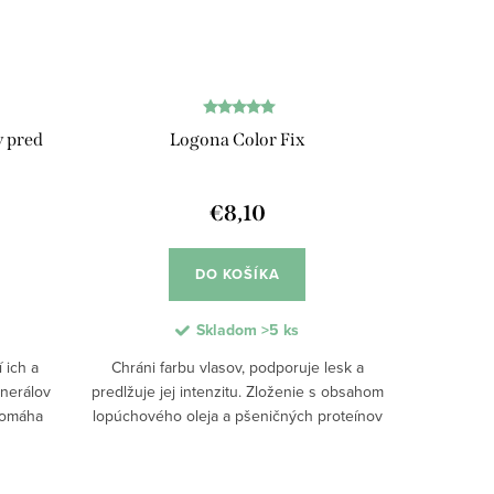
y pred
Logona Color Fix
€8,10
DO KOŠÍKA
Skladom
>5 ks
í ich a
Chráni farbu vlasov, podporuje lesk a
inerálov
predlžuje jej intenzitu. Zloženie s obsahom
 pomáha
lopúchového oleja a pšeničných proteínov
oty, čím
pomáha spevniť vlasové vlákna a
..
uzamknúť farbu vo vlasoch. Pravidelné...