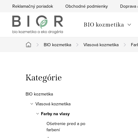
Prejsť
Reklamačný poriadok
Obchodné podmienky
Doprava 
na
obsah
BIO kozmetika
BIO kozmetika
Vlasová kozmetika
Far
Domov
B
Preskočiť
Kategórie
o
kategórie
č
BIO kozmetika
n
Vlasová kozmetika
Farby na vlasy
ý
Ošetrenie pred a po
p
farbení