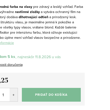
írodná farba na vlasy
pre zdravý a lesklý vzhľad.
Farba
 výhradne
rastlinné zložky
a vytvára ochranný film na
ktorý dodáva
dlhotrvajúci odtieň
a prirodzený lesk.
štruktúru vlasu, je maximálne jemná k pokožke a
e všetky typy vlasov, vrátane blond. Každé balenie
ixátor pre intenzívnu farbu, ktorá oživuje existujúci
ebo úplne mení vzhľad vlasov bezpečne a prirodzene.
informácie
dom
5 ks
11.8.2026
osti doručenia
,25
tková
PRIDAŤ DO KOŠÍKA