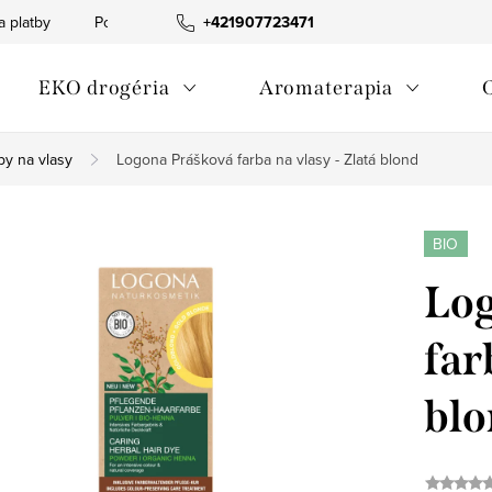
a platby
Podmienky ochrany osobných údajov
+421907723471
Informácia o p
EKO drogéria
Aromaterapia
by na vlasy
Logona Prášková farba na vlasy - Zlatá blond
BIO
Log
far
blo