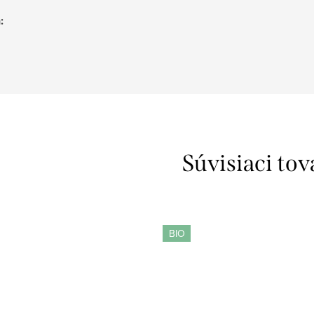
h
:
Súvisiaci tov
BIO