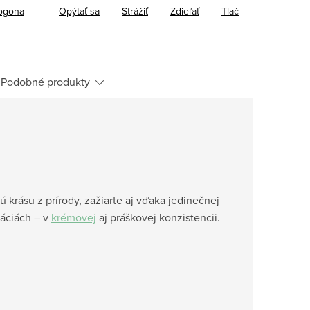
ogona
Opýtať sa
Strážiť
Zdieľať
Tlač
Podobné produkty
ú krásu z prírody, zažiarte aj vďaka jedinečnej
iáciách – v
krémovej
aj práškovej konzistencii.