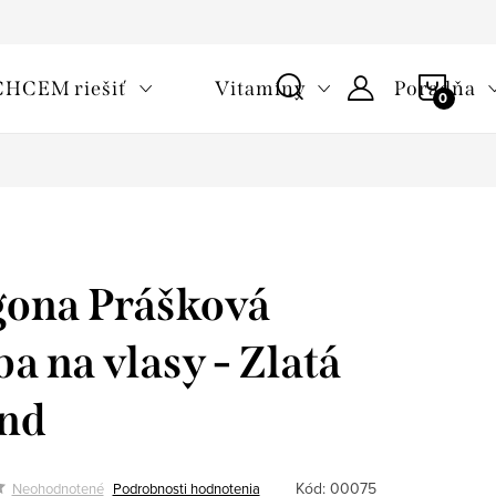
oužívaní cookies
Často kladené otázky
Slovník pojmov
NÁKU
CHCEM riešiť
Vitamíny
Poradňa
KOŠÍ
ona Prášková
ba na vlasy - Zlatá
nd
Kód:
00075
Neohodnotené
Podrobnosti hodnotenia