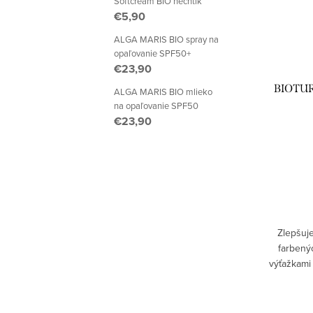
Softcream BIO nechtík
€5,90
ALGA MARIS BIO spray na
opaľovanie SPF50+
€23,90
BIOTUR
ALGA MARIS BIO mlieko
na opaľovanie SPF50
€23,90
Zlepšuj
farbený
výťažkami
proteínom
vlasov