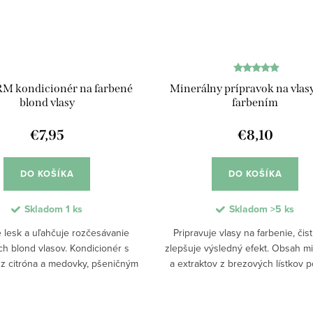
M kondicionér na farbené
Minerálny prípravok na vlas
blond vlasy
farbením
€7,95
€8,10
DO KOŠÍKA
DO KOŠÍKA
Skladom
1 ks
Skladom
>5 ks
e lesk a uľahčuje rozčesávanie
Pripravuje vlasy na farbenie, čist
ch blond vlasov. Kondicionér s
zlepšuje výsledný efekt. Obsah m
 z citróna a medovky, pšeničným
a extraktov z brezových lístkov
 a kokosovým olejom regeneruje
odstrániť zvyšky stylingu aj nečist
ú štruktúru, dodáva vlasom...
vlasy dokonale vyčistí. Vďaka.