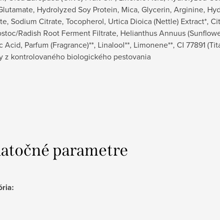
lutamate, Hydrolyzed Soy Protein, Mica, Glycerin, Arginine, Hy
e, Sodium Citrate, Tocopherol, Urtica Dioica (Nettle) Extract*, Ci
toc/Radish Root Ferment Filtrate, Helianthus Annuus (Sunflower
c Acid, Parfum (Fragrance)**, Linalool**, Limonene**, CI 77891 (Ti
ny z kontrolovaného biologického pestovania
atočné parametre
ória
: