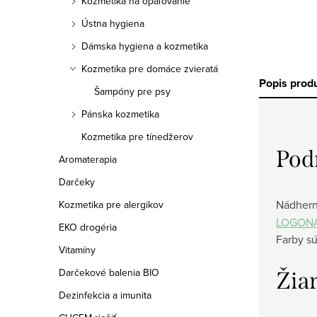
Kozmetika na opaľovanie
Ústna hygiena
Dámska hygiena a kozmetika
Kozmetika pre domáce zvieratá
Popis prod
Šampóny pre psy
Pánska kozmetika
Kozmetika pre tínedžerov
Pod
Aromaterapia
Darčeky
Nádhern
Kozmetika pre alergikov
LOGON
EKO drogéria
Farby s
Vitamíny
Darčekové balenia BIO
Žiar
Dezinfekcia a imunita