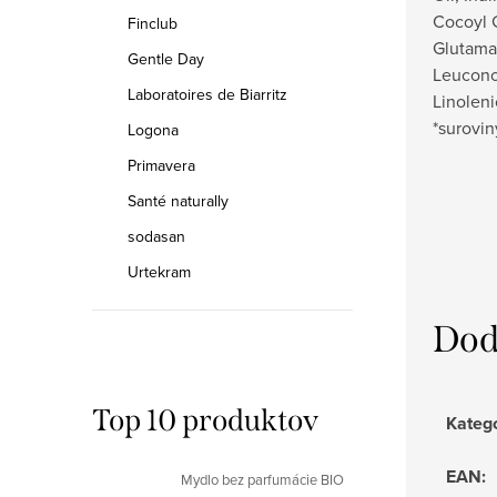
Cocoyl G
Finclub
Glutamat
Gentle Day
Leuconos
Laboratoires de Biarritz
Linoleni
*surovi
Logona
Primavera
Santé naturally
sodasan
Urtekram
Dod
Top 10 produktov
Kateg
EAN
:
Mydlo bez parfumácie BIO