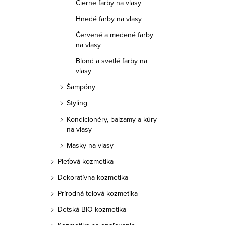
a
Čierne farby na vlasy
Hnedé farby na vlasy
n
Červené a medené farby
e
na vlasy
l
Blond a svetlé farby na
vlasy
Šampóny
Styling
Kondicionéry, balzamy a kúry
na vlasy
Masky na vlasy
Pleťová kozmetika
Dekoratívna kozmetika
Prírodná telová kozmetika
Detská BIO kozmetika