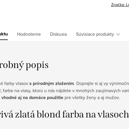
Značka:
L
uktu
Hodnotenie
Diskusia
Súvisiace produkty
robný popis
é farby vlasov
s prírodným zložením
. Doprajte si aj vy výnimočn
A
farbe na vlasy, ktorú u nás nájdete v mnohých zaujímavých var
ú
vhodné aj na domáce použitie
pre všetky ženy a aj mužov.
ivá zlatá blond farba na vlasoch