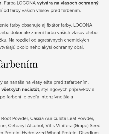
m
. Farba LOGONA
vytvára na vlasoch ochranný
 od farby vašich vlasov pred farbením.
enie farby obsahuje aj fixátor farby. LOGONA
 Farba dokonale zmení farbu vašich vlasov alebo
ožku. Na rozdiel od agresívnych chemických
ytvárajú okolo neho akýsi ochranný obal.
 farbením
ý sa nanáša na
vlasy ešte pred zafarbením.
d všetkých nečistôt
, stylingových prípravkov a
po farbení je oveľa intenzívnejšia a
 Root Powder, Cassia Auriculata Leaf Powder,
ne, Cetearyl Alcohol, Vitis Vinifera (Grape) Seed
Corn Protein, Hydrolyzed Wheat Protein, Disodium