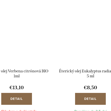
 olej Verbena citrónová BIO
Éterický olej Eukalyptus radi
1ml
5 ml
€13,10
€8,50
DETAIL
DETAIL