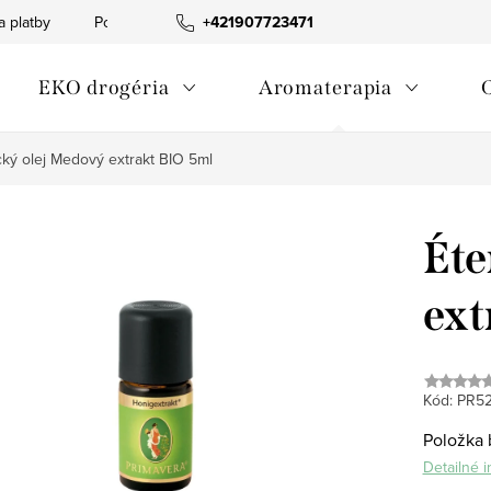
a platby
Podmienky ochrany osobných údajov
+421907723471
Informácia o p
EKO drogéria
Aromaterapia
cký olej Medový extrakt BIO 5ml
Éte
ext
Kód:
PR5
Položka 
Detailné 