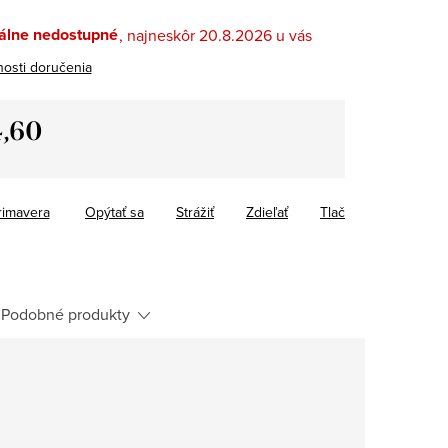
lne nedostupné
20.8.2026
osti doručenia
,60
tková
rimavera
Opýtať sa
Strážiť
Zdieľať
Tlač
Podobné produkty