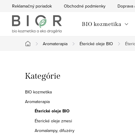
Prejsť
Reklamačný poriadok
Obchodné podmienky
Doprava 
na
obsah
BIO kozmetika
Aromaterapia
Éterické oleje BIO
Éteri
Domov
B
Preskočiť
Kategórie
o
kategórie
č
BIO kozmetika
n
Aromaterapia
Éterické oleje BIO
ý
Éterické oleje zmesi
p
Aromalampy, difuzéry