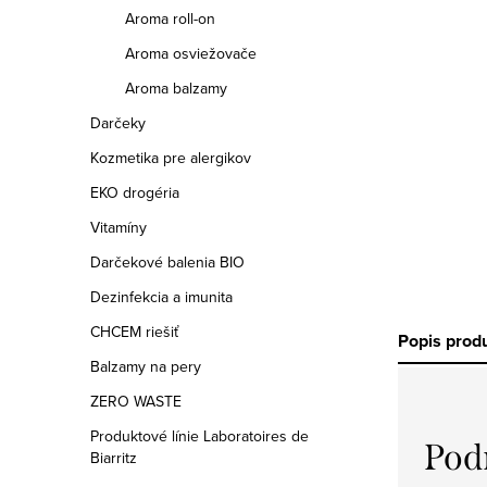
a
Aroma roll-on
n
Aroma osviežovače
e
Aroma balzamy
Darčeky
l
Kozmetika pre alergikov
EKO drogéria
Vitamíny
Darčekové balenia BIO
Dezinfekcia a imunita
CHCEM riešiť
Popis prod
Balzamy na pery
ZERO WASTE
Produktové línie Laboratoires de
Pod
Biarritz