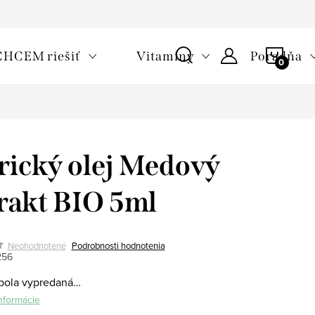
oužívaní cookies
Často kladené otázky
Slovník pojmov
NÁKU
CHCEM riešiť
Vitamíny
Poradňa
KOŠÍ
rický olej Medový
rakt BIO 5ml
Neohodnotené
Podrobnosti hodnotenia
256
bola vypredaná…
informácie