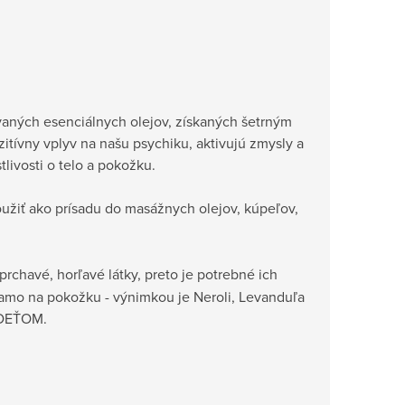
kovaných esenciálnych olejov, získaných šetrným
itívny vplyv na našu psychiku, aktivujú zmysly a
tlivosti o telo a pokožku.
žiť ako prísadu do masážnych olejov, kúpeľov,
prchavé, horľavé látky, preto je potrebné ich
iamo na pokožku - výnimkou je Neroli, Levanduľa
k DEŤOM.