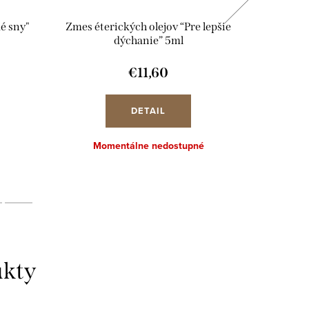
é sny"
Zmes éterických olejov “Pre lepšie
Zmes
dýchanie” 5ml
€11,60
DETAIL
Momentálne nedostupné
Mo