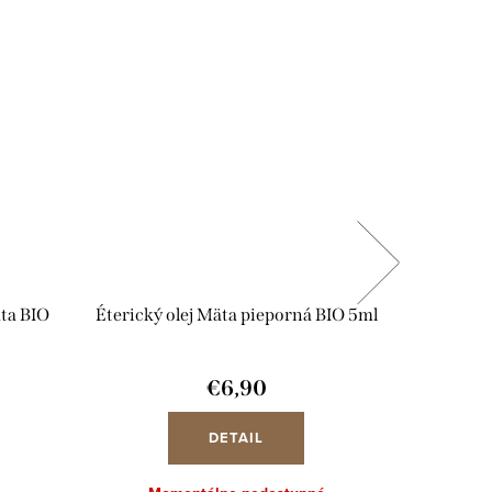
ata BIO
Éterický olej Mäta pieporná BIO 5ml
Éterický 
€6,90
DETAIL