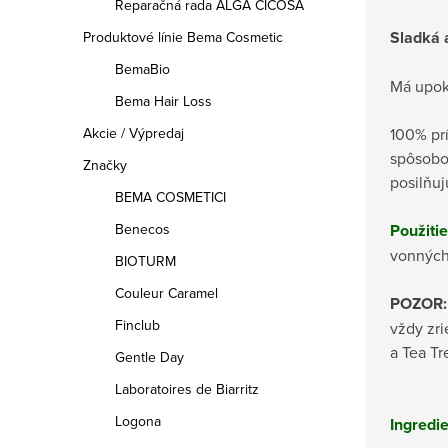
Reparačná rada ALGA CICOSA
Sladká 
Produktové línie Bema Cosmetic
BemaBio
Má upoko
Bema Hair Loss
100% prí
Akcie / Výpredaj
spôsobom
Značky
posilňuj
BEMA COSMETICI
Použitie
Benecos
vonných
BIOTURM
Couleur Caramel
POZOR:
Finclub
vždy zr
a Tea Tr
Gentle Day
Laboratoires de Biarritz
Logona
Ingredie