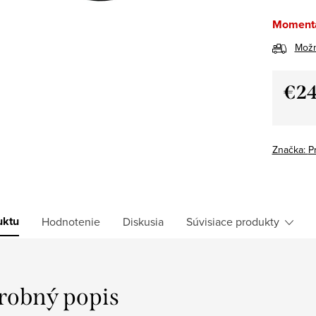
Momentá
Možn
€24
Jedno
cena:
Značka:
P
uktu
Hodnotenie
Diskusia
Súvisiace produkty
robný popis