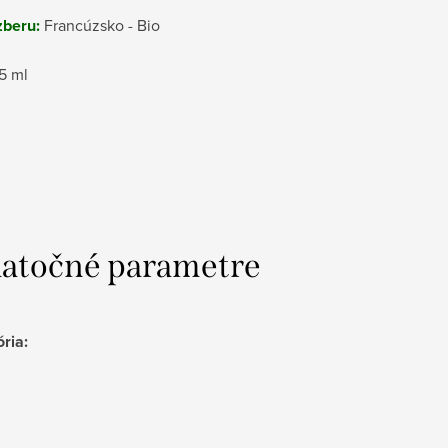
zberu:
Francúzsko - Bio
5 ml
atočné parametre
ória
: