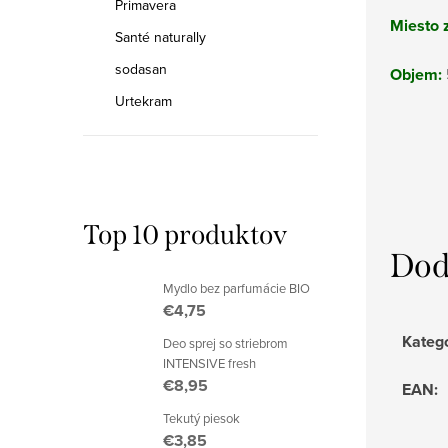
Primavera
Miesto 
Santé naturally
sodasan
Objem:
Urtekram
Top 10 produktov
Dod
Mydlo bez parfumácie BIO
€4,75
Kateg
Deo sprej so striebrom
INTENSIVE fresh
€8,95
EAN
:
Tekutý piesok
€3,85