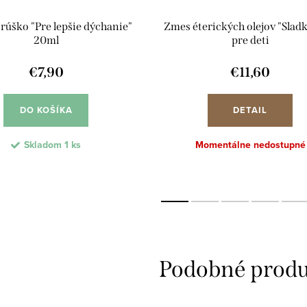
 rúško "Pre lepšie dýchanie"
Zmes éterických olejov "Sladk
20ml
pre deti
€7,90
€11,60
DO KOŠÍKA
DETAIL
Skladom
1 ks
Momentálne nedostupné