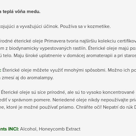
a teplá vôňa medu.
jujúci a vyvažujúci účinok. Používa sa v kozmetike.
rodné éterické oleje Primavera tvoria najširšiu kolekciu certifi
 z biodynamicky vypestovaných rastlín. Éterické oleje majú poz
ú telo. Maju široké uplatnenie v domácej aromaterapii a pri staros
:
Éterické oleje môžete využiť mnohými spôsobmi. Možno ich pou
 zmesí aj do aromalampy.
Éterické oleje sú síce prírodné, ale sú to vysoko koncentrované 
iediť v správnom pomere. Neriedené oleje nikdy nepoužívajte pr
ee, ktoré je možné používať priamo. Chráňte oči! Nepatrí do rú
nts INCI:
Alcohol, Honeycomb Extract