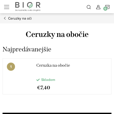
Prejsť
N
na
obsah
Ceruzky na oči
K
Ceruzky na obočie
Najpredávanejšie
Ceruzka na obočie
Skladom
€7,40