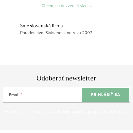
a
Chcem sa dozvedieť viac
c
i
Sme slovenská firma
e
Poradenstvo. Skúsenosti od roku 2007.
p
r
v
k
y
v
Odoberať newsletter
ý
p
Email
PRIHLÁSIŤ SA
i
s
Vložením e-mailu súhlasíte s
podmienkami ochrany osobných údajov
u