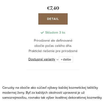
d
k
u
€7,40
t
k
o
DETAIL
t
v
o
Skladom
3 ks
v
Prirodzené ale definované
obočie počas celého dňa.
Praktické riešenie pre prirodzené
a presné dotvorenie vzhľadu.
Dostupné varianty
+ ďalšie
Vďaka zloženiu s dôrazom na
prírodné ingrediencie, je ceruzka
šetrná k citlivej...
O
v
Ceruzky na obočie ako súčasť výbavy každej kozmetickej taštičky
l
modernej ženy. Byť za každých okolností upravená je už
samozrejmosťou, rovnako tak výber kvalitnej dekoratívnej kozmetiky.
á
d