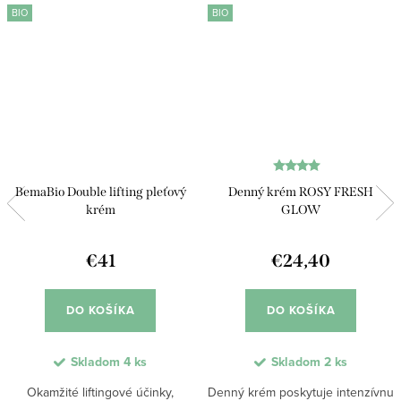
BIO
BIO
BemaBio Double lifting pleťový
Denný krém ​ROSY FRESH
krém
GLOW​
€41
€24,40
DO KOŠÍKA
DO KOŠÍKA
Skladom
4 ks
Skladom
2 ks
Okamžité liftingové účinky,
Denný krém poskytuje intenzívnu