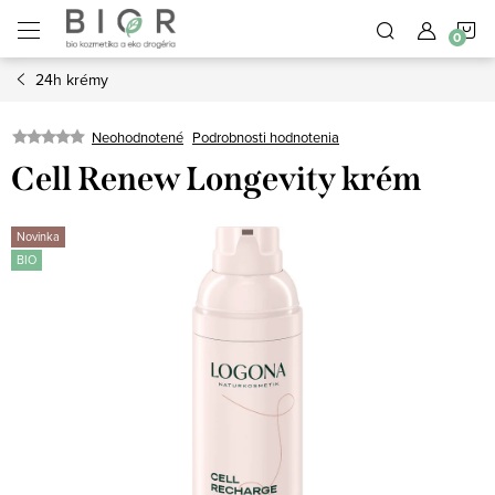
Prejsť
N
na
obsah
24h krémy
K
Neohodnotené
Podrobnosti hodnotenia
Cell Renew Longevity krém
Novinka
BIO