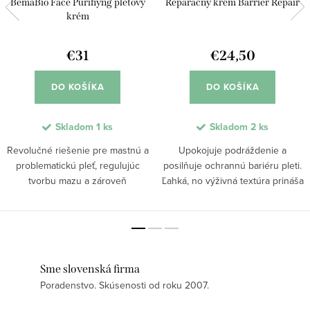
BemaBio Face Purifiyng pleťový
Reparačný krém Barrier Repair
krém
€31
€24,50
DO KOŠÍKA
DO KOŠÍKA
Skladom
1 ks
Skladom
2 ks
Revolučné riešenie pre mastnú a
Upokojuje podráždenie a
problematickú pleť, regulujúc
posilňuje ochrannú bariéru pleti.
tvorbu mazu a zároveň
Ľahká, no výživná textúra prináša
poskytujúc optimálnu hydratáciu
okamžitý komfort a pomáha
pre zdravý a svieži vzhľad.
redukovať začervenanie. Aktívne
Obsah fermentov a spiruliny
látky podporujú regeneráciu,
podporuje rovnováhu...
zvyšujú odolnosť...
Sme slovenská firma
Poradenstvo. Skúsenosti od roku 2007.