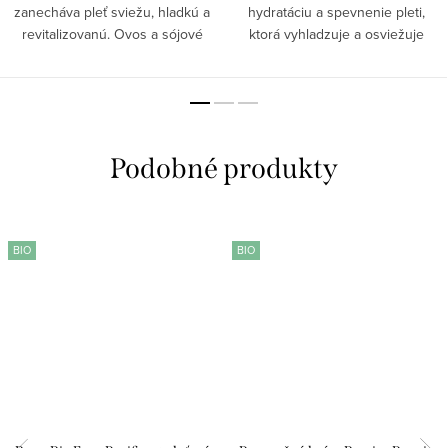
zanecháva pleť sviežu, hladkú a
hydratáciu a spevnenie pleti,
revitalizovanú. Ovos a sójové
ktorá vyhladzuje a osviežuje
izoflavóny podporujú tvorbu
pokožku. S BIO rakytníkom a
kolagénu a zlepšujú pevnosť a
damašskou ružou krém posilňuje
pružnosť pokožky. Probiotiká,
prirodzenú ochrannú bariéru,
enzýmy spiruliny a...
podporuje...
BIO
BIO