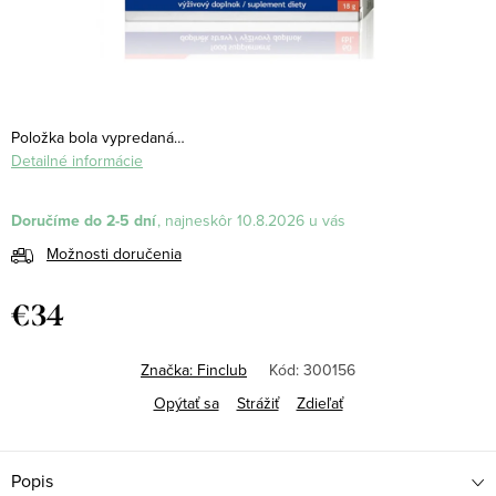
Položka bola vypredaná…
Detailné informácie
Doručíme do 2-5 dní
10.8.2026
Možnosti doručenia
€34
Jednotková
cena:
Značka:
Finclub
Kód:
300156
Opýtať sa
Strážiť
Zdieľať
Popis