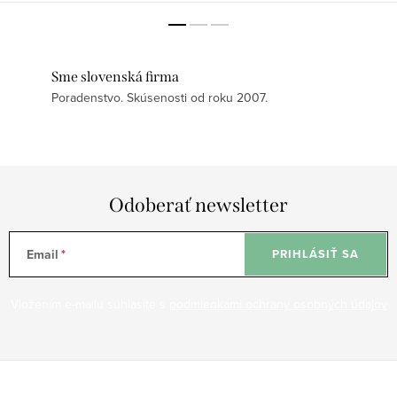
Sme slovenská firma
Poradenstvo. Skúsenosti od roku 2007.
Odoberať newsletter
Email
PRIHLÁSIŤ SA
Vložením e-mailu súhlasíte s
podmienkami ochrany osobných údajov
Z