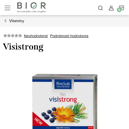
Prejsť
N
na
obsah
Vitamíny
K
Neohodnotené
Podrobnosti hodnotenia
Visistrong