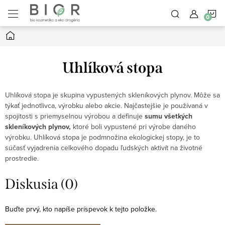
Prejsť
N
na
obsah
Domov
K
Uhlíková stopa
Uhlíková stopa je skupina vypustených skleníkových plynov. Môže sa
týkať jednotlivca, výrobku alebo akcie. Najčastejšie je používaná v
spojitosti s priemyselnou výrobou a definuje
sumu všetkých
skleníkových plynov,
ktoré boli vypustené pri výrobe daného
výrobku.
Uhlíková stopa je podmnožina ekologickej stopy, je to
súčasť vyjadrenia celkového dopadu ľudských aktivít na životné
prostredie.
Diskusia (0)
Buďte prvý, kto napíše príspevok k tejto položke.