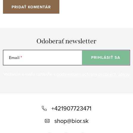
PRIDAŤ KOMENTÁR
Odoberať newsletter
Email
PRIHLÁSIŤ SA
Vložením e-mailu súhlasíte s
podmienkami ochrany osobných údajov
Z
á
+421907723471
p
shop
@
bior.sk
ä