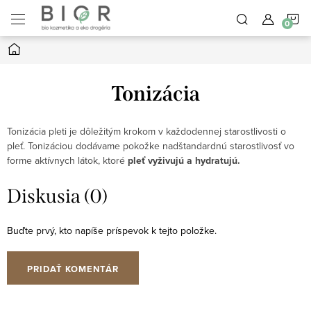
Prejsť
N
na
obsah
Domov
K
Tonizácia
Tonizácia pleti je dôležitým krokom v každodennej starostlivosti o
pleť.
Tonizáciou dodávame pokožke nadštandardnú starostlivosť vo
forme aktívnych látok, ktoré
pleť vyživujú a hydratujú.
Diskusia (0)
Buďte prvý, kto napíše príspevok k tejto položke.
PRIDAŤ KOMENTÁR