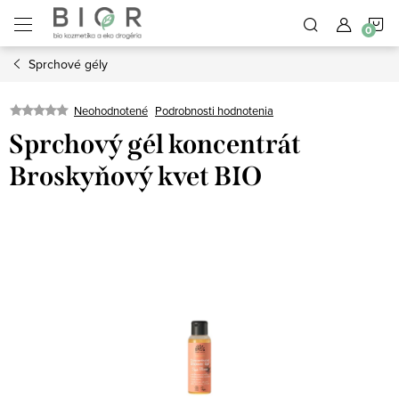
Prejsť
N
na
obsah
Sprchové gély
K
Neohodnotené
Podrobnosti hodnotenia
Sprchový gél koncentrát
Broskyňový kvet BIO