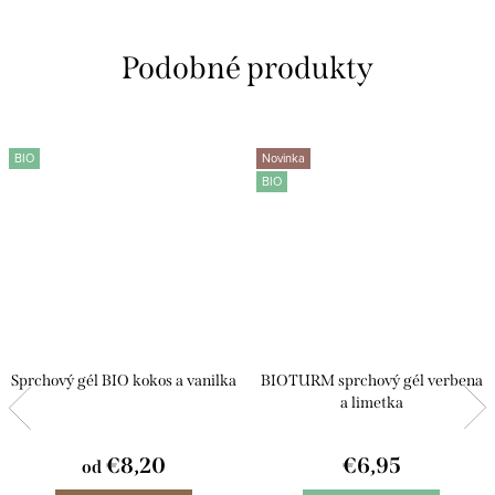
BIO
Novinka
BIO
Sprchový gél BIO kokos a vanilka
BIOTURM sprchový gél verbena
a limetka
€8,20
€6,95
od