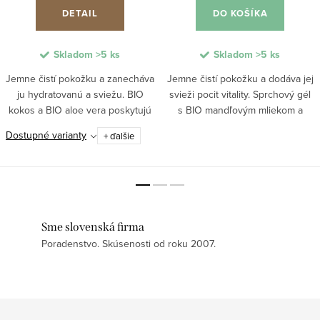
DETAIL
DO KOŠÍKA
Skladom
>5 ks
Skladom
>5 ks
Jemne čistí pokožku a zanecháva
Jemne čistí pokožku a dodáva jej
ju hydratovanú a sviežu. BIO
svieži pocit vitality. Sprchový gél
kokos a BIO aloe vera poskytujú
s BIO mandľovým mliekom a
šetrné čistenie pokožky bez
osviežujúcimi tónmi verbeny a
Dostupné varianty
+ ďalšie
vysušovania. Pomáha udržať
limetky zanecháva pokožku
prirodzenú hydratácia pokožky a
zamatovo hebkú, hydratovanú a
zároveň ju jemne...
jemnú na dotyk....
Sme slovenská firma
Poradenstvo. Skúsenosti od roku 2007.