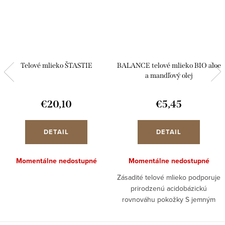
Telové mlieko ŠTASTIE
BALANCE telové mlieko BIO aloe
a mandľový olej
€20,10
€5,45
DETAIL
DETAIL
Momentálne nedostupné
Momentálne nedostupné
Zásadité telové mlieko podporuje
prirodzenú acidobázickú
rovnováhu pokožky S jemným
zložením s BIO mandľový olej a
bambucké maslo intenzívne