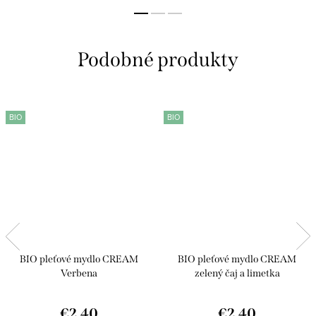
vyživuje a hydratuje pokožku.
Podporuje prirodzenú...
BIO
BIO
BIO pleťové mydlo CREAM
BIO pleťové mydlo CREAM
Verbena
zelený čaj a limetka
€2,40
€2,40