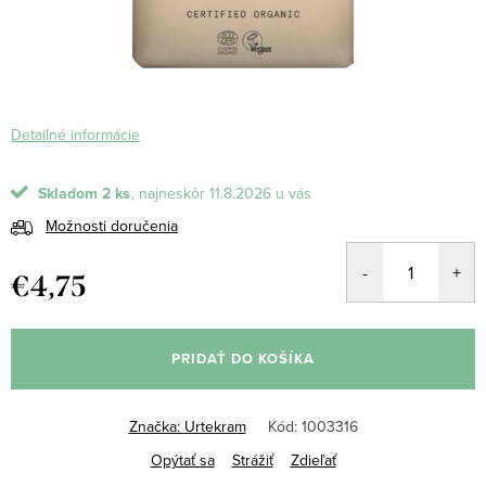
Detailné informácie
Skladom
2 ks
11.8.2026
Možnosti doručenia
€4,75
Jednotková
cena:
PRIDAŤ DO KOŠÍKA
Značka:
Urtekram
Kód:
1003316
Opýtať sa
Strážiť
Zdieľať