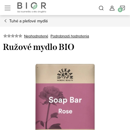
Prejsť
N
na
obsah
Tuhé a pleťové mydlá
K
Neohodnotené
Podrobnosti hodnotenia
Ružové mydlo BIO