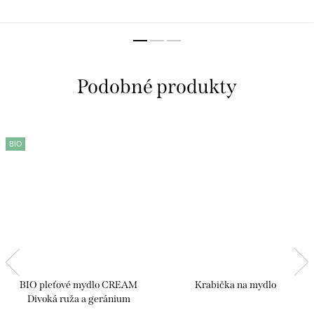
kombinuje patentovanú zložku
Multifunkčný telový krém s Alga-
Alga Sendatu® a botanický
Gorria® vyživuje, upokojuje a
extrakt z červených rias pre
redukuje pocit napätia pokožky,
podporu...
zanecháva ju zamatovo...
BIO
BIO pleťové mydlo CREAM
Krabička na mydlo
Divoká ruža a geránium