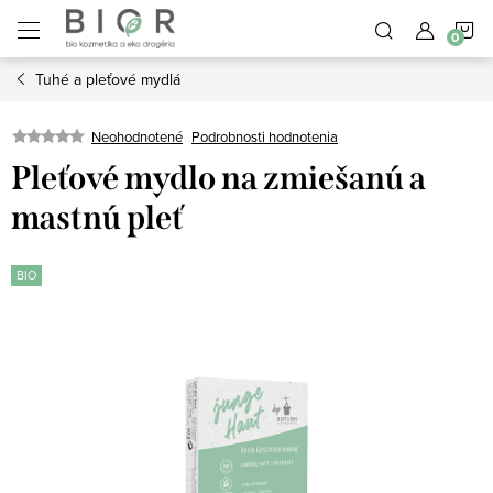
Prejsť
N
na
obsah
Tuhé a pleťové mydlá
K
Neohodnotené
Podrobnosti hodnotenia
Pleťové mydlo na zmiešanú a
mastnú pleť
BIO