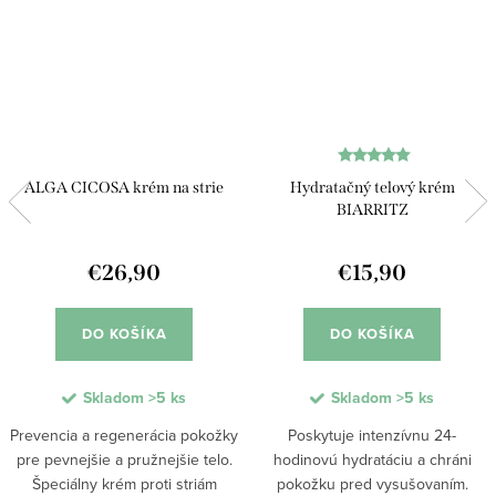
ALGA CICOSA krém na strie
Hydratačný telový krém
BIARRITZ
€26,90
€15,90
DO KOŠÍKA
DO KOŠÍKA
Skladom
>5 ks
Skladom
>5 ks
Prevencia a regenerácia pokožky
Poskytuje intenzívnu 24-
pre pevnejšie a pružnejšie telo.
hodinovú hydratáciu a chráni
Špeciálny krém proti striám
pokožku pred vysušovaním.