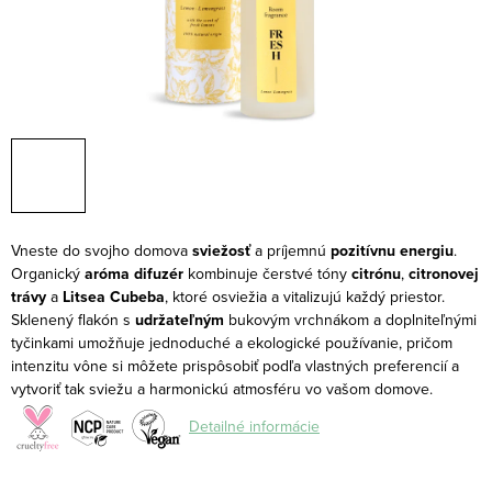
Vneste do svojho domova
sviežosť
a príjemnú
pozitívnu energiu
.
Organický
aróma difuzér
kombinuje čerstvé tóny
citrónu
,
citronovej
trávy
a
Litsea Cubeba
, ktoré osviežia a vitalizujú každý priestor.
Sklenený flakón s
udržateľným
bukovým vrchnákom a doplniteľnými
tyčinkami umožňuje jednoduché a ekologické používanie, pričom
intenzitu vône si môžete prispôsobiť podľa vlastných preferencií a
vytvoriť tak sviežu a harmonickú atmosféru vo vašom domove.
Detailné informácie