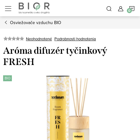
Prejsť
N
na
obsah
Osviežovače vzduchu BIO
K
Neohodnotené
Podrobnosti hodnotenia
Aróma difuzér tyčinkový
FRESH
BIO