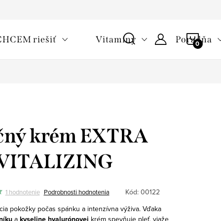
oužívaní cookies
Často kladené otázky
Slovník pojmov
NÁKU
CHCEM riešiť
Vitamíny
Poradňa
KOŠÍ
čný krém EXTRA
VITALIZING
Kód:
00122
1 hodnotenie
Podrobnosti hodnotenia
ia pokožky počas spánku a intenzívna výživa.
Vďaka
níku
a
kyseline hyalurónovej
krém spevňuje pleť, viaže