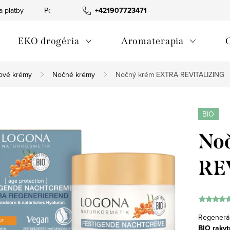
a platby
Podmienky ochrany osobných údajov
+421907723471
Informácia o p
EKO drogéria
Aromaterapia
ťové krémy
Nočné krémy
Nočný krém EXTRA REVITALIZING
BIO
No
RE
Regenerác
BIO rakyt