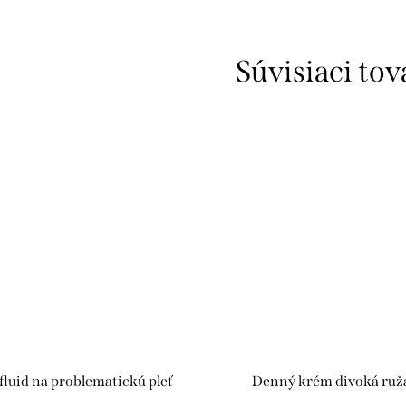
Súvisiaci tov
fluid na problematickú pleť
Denný krém divoká ruž