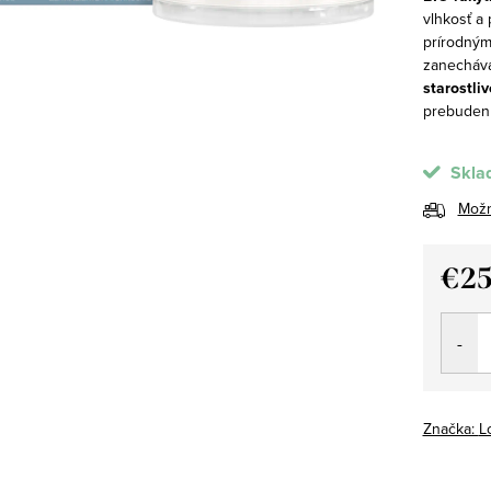
vlhkosť a
prírodným
zanecháva
starostliv
prebudení
Skla
Možn
€25
Jedno
cena:
Značka:
L