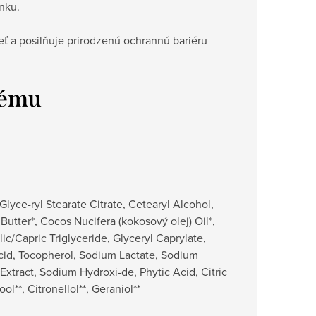
ánku.
ť a posilňuje prirodzenú ochrannú bariéru
rému
Glyce-ryl Stearate Citrate, Cetearyl Alcohol,
utter*, Cocos Nucifera (kokosový olej) Oil*,
c/Capric Triglyceride, Glyceryl Caprylate,
cid, Tocopherol, Sodium Lactate, Sodium
Extract, Sodium Hydroxi-de, Phytic Acid, Citric
l**, Citronellol**, Geraniol**