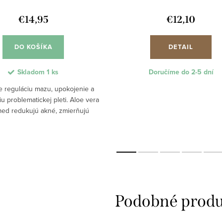
€14,95
€12,10
DO KOŠÍKA
DETAIL
Skladom
1 ks
Doručíme do 2-5 dní
e reguláciu mazu, upokojenie a
u problematickej pleti. Aloe vera
med redukujú akné, zmierňujú
venanie a zanechávajú pleť
rátovanú, jemnú a zdravú.