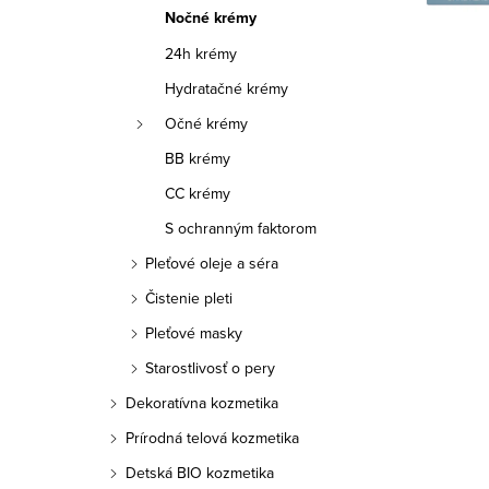
a
Nočné krémy
n
24h krémy
e
Hydratačné krémy
Očné krémy
l
BB krémy
CC krémy
S ochranným faktorom
Pleťové oleje a séra
Čistenie pleti
Pleťové masky
Starostlivosť o pery
Dekoratívna kozmetika
Prírodná telová kozmetika
Detská BIO kozmetika