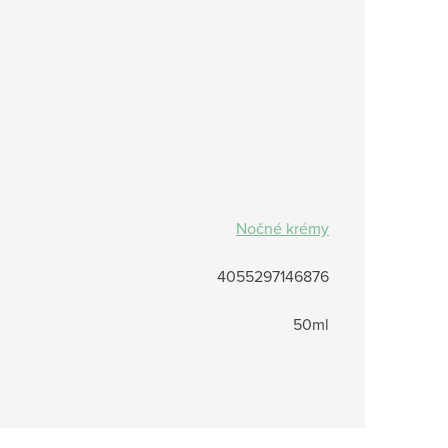
Nočné krémy
4055297146876
50ml