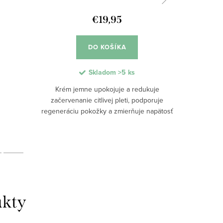
€19,95
DO KOŠÍKA
Skladom
>5 ks
Krém jemne upokojuje a redukuje
začervenanie citlivej pleti, podporuje
regeneráciu pokožky a zmierňuje napätosť
a podráždenie, vhodný ako každodenná
starostlivosť o pleť so sklonom k kuperóze
alebo...