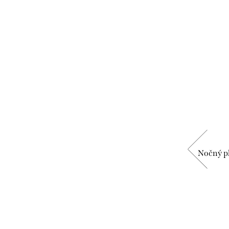
BIO
ion
HYDRA-PROTECT+ regeneračný
Nočný pl
nočný krém
€24,90
DETAIL