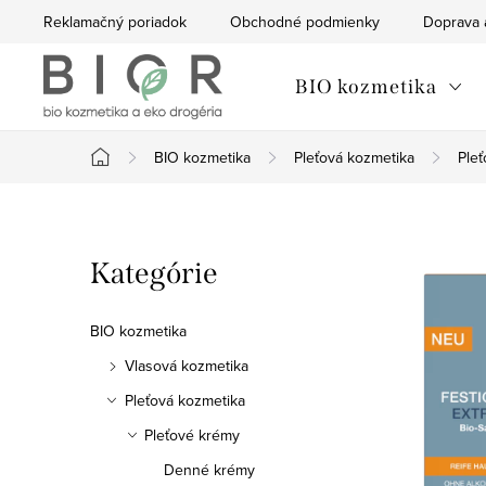
Prejsť
Reklamačný poriadok
Obchodné podmienky
Doprava 
na
obsah
BIO kozmetika
BIO kozmetika
Pleťová kozmetika
Ple
Domov
B
Preskočiť
Kategórie
o
kategórie
č
BIO kozmetika
n
Vlasová kozmetika
Pleťová kozmetika
ý
Pleťové krémy
p
Denné krémy