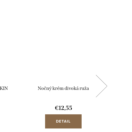
BIO
SKIN
Nočný krém divoká ruža
N
€12,55
DETAIL