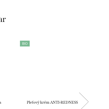
ar
BIO
a
Pleťový krém ANTI-REDNESS
Denný pl