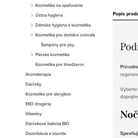
Kozmetika na opaľovanie
Popis prod
Ústna hygiena
Dámska hygiena a kozmetika
Kozmetika pre domáce zvieratá
Pod
Šampóny pre psy
Pánska kozmetika
Kozmetika pre tínedžerov
Prírodn
regener
Aromaterapia
Darčeky
Vyberte
Kozmetika pre alergikov
doprajt
EKO drogéria
Noč
Vitamíny
Darčekové balenia BIO
Spevňuj
Dezinfekcia a imunita