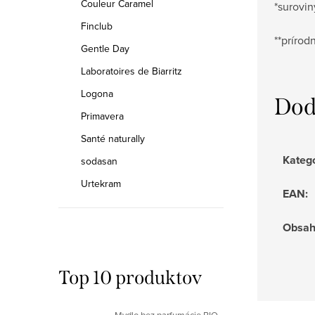
Couleur Caramel
*surovi
Finclub
**prírod
Gentle Day
Laboratoires de Biarritz
Logona
Dod
Primavera
Santé naturally
Kateg
sodasan
Urtekram
EAN
:
Obsa
Top 10 produktov