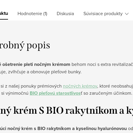
uktu
Hodnotenie (1)
Diskusia
Súvisiace produkty
robný popis
é ošetrenie pleti nočným krémom
behom noci s extra revitaliz
uje, zvlhčuje a obnovuje pleťové bunky
.
 si z našej ponuky prémiových
nočných krémov
,
ktoré neobsahujú
e si výnimočnú
BIO pleťovú starostlivos
ť so zaručeným účinkom.
ný krém S BIO rakytníkom a k
úci nočný krém s BIO rakytníkom a kyselinou hyalurónovou
od