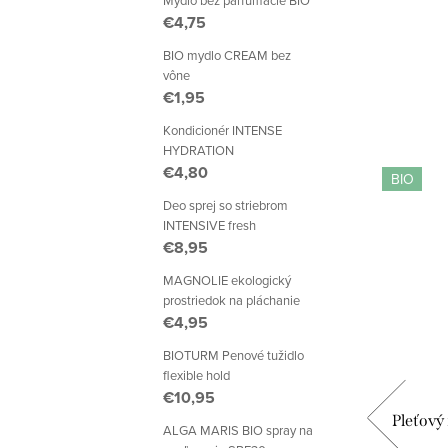
Mydlo bez parfumácie BIO
€4,75
BIO mydlo CREAM bez
vône
€1,95
Kondicionér INTENSE
HYDRATION
€4,80
BIO
BIO
Deo sprej so striebrom
INTENSIVE fresh
€8,95
MAGNOLIE ekologický
prostriedok na pláchanie
€4,95
BIOTURM Penové tužidlo
flexible hold
€10,95
 BIO
BemaBio pleťový krém SENSITIVE
Pleťový 
ALGA MARIS BIO spray na