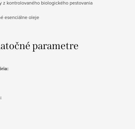
ny z kontrolovaného biologického pestovania
né esenciálne oleje
atočné parametre
ória
:
h
: