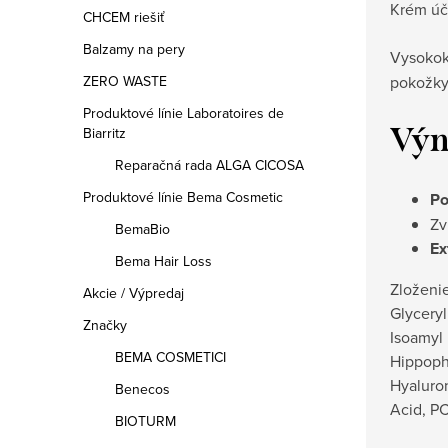
Krém úč
CHCEM riešiť
Balzamy na pery
Vysokok
pokožky
ZERO WASTE
Produktové línie Laboratoires de
Výn
Biarritz
Reparačná rada ALGA CICOSA
Produktové línie Bema Cosmetic
Po
Zv
BemaBio
Ex
Bema Hair Loss
Zloženie
Akcie / Výpredaj
Glyceryl
Značky
Isoamyl 
BEMA COSMETICI
Hippopha
Hyaluron
Benecos
Acid, PC
BIOTURM