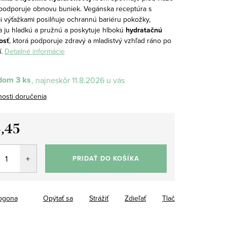
 podporuje obnovu buniek. Vegánska receptúra s
i výťažkami posilňuje ochrannú bariéru pokožky,
 ju hladkú a pružnú a poskytuje hlbokú
hydratačnú
osť
, ktorá podporuje zdravý a mladistvý vzhľad ráno po
.
Detailné informácie
dom
3 ks
11.8.2026
osti doručenia
,45
tková
PRIDAŤ DO KOŠÍKA
ogona
Opýtať sa
Strážiť
Zdieľať
Tlač