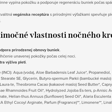
inne vypína pokožku a podporuje regeneráciu buniek počas sp
valitná
vegánska receptúra
s prírodnými výťažkami spevňuje ple
.
imočné vlastnosti nočného k
dpora prirodzenej obnovy buniek
.
lhčenie unavenej pokožky počas celej noci.
tra výživa pleti
.
 (INCI): Aqua (voda), Aloe Barbadensis Leaf Juice*, Propanediol, 
 Stearate SE, Glycerin, Butyro-spermum Parkii (bambucké maslo) B
Laura-te, Theobroma Cacao (kakaové maslo) Seed Butter*, Capryli
e Rhamnoides Fruit Oil*, Hydrolyzed Jojoba Es-ters, p-Anisic A
ate, Helian-thus Annuus (Sunflower) Seed Oil*, Alaria Esculenta 
A Ethyl Cocoyl Arginate, Parfum (Fragrance)**, Limonene**, Linaloo