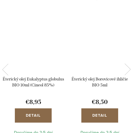
Éterický olej Eukalyptus globulus
Éterický olej Borovicové ihličie
BIO 10ml (Cineol 85%)
BIO 5ml
€8,95
€8,50
DETAIL
DETAIL
Doručíme do 2-5 dní
Doručíme do 2-5 dní