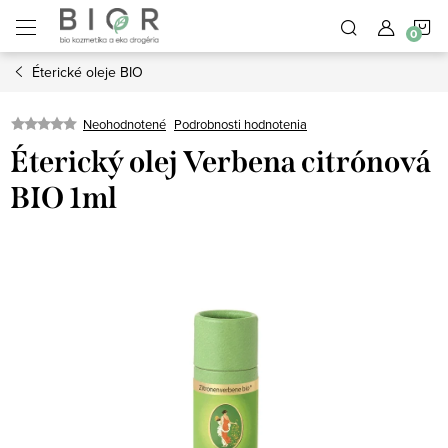
Prejsť
N
na
obsah
Éterické oleje BIO
K
Neohodnotené
Podrobnosti hodnotenia
Éterický olej Verbena citrónová
BIO 1ml