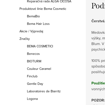
Reparačná rada ALGA CICOSA
Pod
Produktové línie Bema Cosmetic
BemaBio
Čerstvá
Bema Hair Loss
Akcie / Výpredaj
Medovka 
výšky, m
Značky
Blum. V 
BEMA COSMETICI
psychic
Benecos
100% prí
BIOTURM
spôsobom
Couleur Caramel
posilňuj
Finclub
Použitie
Gentle Day
vonných
Laboratoires de Biarritz
Logona
POZOR: