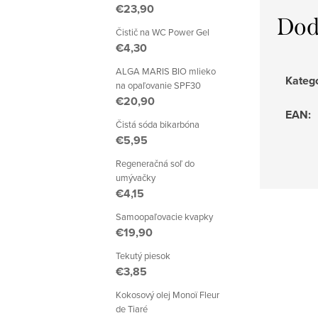
€23,90
Dod
Čistič na WC Power Gel
€4,30
ALGA MARIS BIO mlieko
Kateg
na opaľovanie SPF30
€20,90
EAN
:
Čistá sóda bikarbóna
€5,95
Regeneračná soľ do
umývačky
€4,15
Samoopaľovacie kvapky
€19,90
Tekutý piesok
€3,85
Kokosový olej Monoï Fleur
de Tiaré