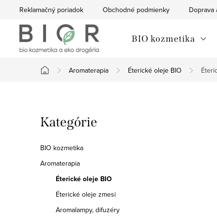
Prejsť
Reklamačný poriadok
Obchodné podmienky
Doprava 
na
obsah
BIO kozmetika
Aromaterapia
Éterické oleje BIO
Éteri
Domov
B
Preskočiť
Kategórie
o
kategórie
č
BIO kozmetika
n
Aromaterapia
Éterické oleje BIO
ý
Éterické oleje zmesi
p
Aromalampy, difuzéry