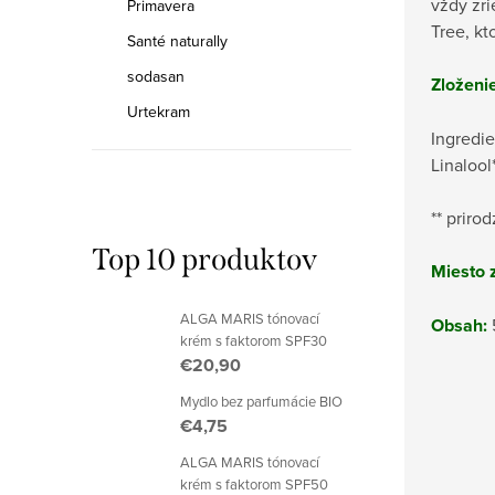
vždy zr
Primavera
Tree, kt
Santé naturally
sodasan
Zloženie
Urtekram
Ingredie
Linalool
** priro
Top 10 produktov
Miesto 
ALGA MARIS tónovací
Obsah:
krém s faktorom SPF30
€20,90
Mydlo bez parfumácie BIO
€4,75
ALGA MARIS tónovací
krém s faktorom SPF50