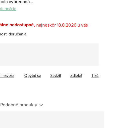
bola vypredaná…
informácie
lne nedostupné
18.8.2026
osti doručenia
tková
rimavera
Opýtať sa
Strážiť
Zdieľať
Tlač
Podobné produkty