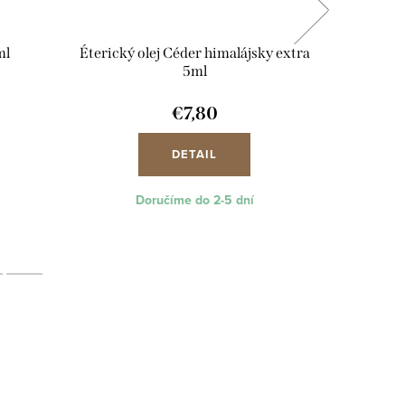
ml
Éterický olej Céder himalájsky extra
Éterický
5ml
€7,80
DETAIL
Doručíme do 2-5 dní