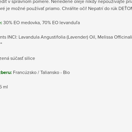
iediť v správnom pomere. Neriedené oleje nikdy nepoužívajte pr
oré je možné používať priamo. Chráňte oči! Nepatrí do rúk DEŤO
:
30% EO medovka, 70% EO levanduľa
nts INCI: Lavandula Angustifolia (Lavender) Oil, Melissa Officinalis
**
dzená súčasť silice
zberu:
Francúzsko / Taliansko - Bio
5 ml