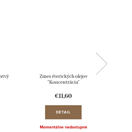
rstvý
Zmes éterických olejov
Zmes éter
"Koncentrácia"
€11,60
DETAIL
Momentálne nedostupné