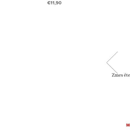
€11,90
uť do
Zmes éterických olejov "Pre lepšie
Zmes éte
učenie"
€11,60
DETAIL
Momentálne nedostupné
M