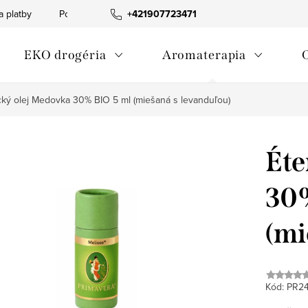
a platby
Podmienky ochrany osobných údajov
+421907723471
Informácia o p
EKO drogéria
Aromaterapia
cký olej Medovka 30% BIO 5 ml (miešaná s levanduľou)
Éte
30%
(mi
Kód:
PR2