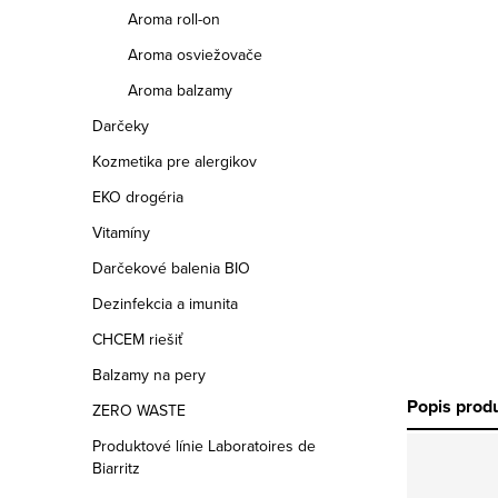
a
Aroma roll-on
n
Aroma osviežovače
e
Aroma balzamy
Darčeky
l
Kozmetika pre alergikov
EKO drogéria
Vitamíny
Darčekové balenia BIO
Dezinfekcia a imunita
CHCEM riešiť
Balzamy na pery
Popis prod
ZERO WASTE
Produktové línie Laboratoires de
Biarritz