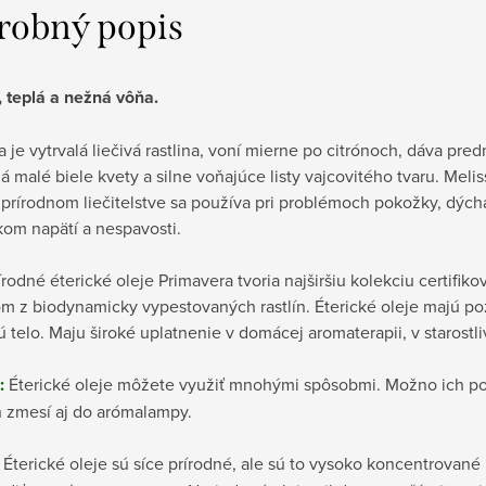
robný popis
, teplá a nežná vôňa.
je vytrvalá liečivá rastlina, voní mierne po citrónoch, dáva pre
á malé biele kvety a silne voňajúce listy vajcovitého tvaru. Me
prírodnom liečitelstve sa používa pri problémoch pokožky, dýcha
kom napätí a nespavosti.
rodné éterické oleje Primavera tvoria najširšiu kolekciu certifi
 z biodynamicky vypestovaných rastlín. Éterické oleje majú poz
ú telo. Maju široké uplatnenie v domácej aromaterapii, v starostli
:
Éterické oleje môžete využiť mnohými spôsobmi. Možno ich pou
 zmesí aj do arómalampy.
Éterické oleje sú síce prírodné, ale sú to vysoko koncentrované 