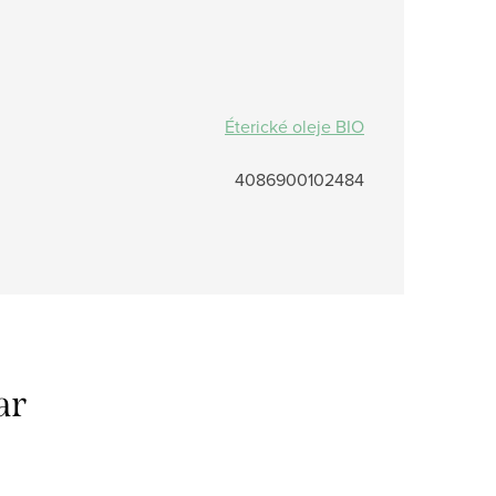
Éterické oleje BIO
4086900102484
ar