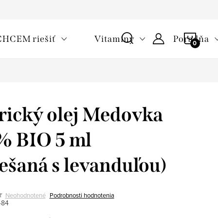
oužívaní cookies
Často kladené otázky
Slovník pojmov
NÁKU
CHCEM riešiť
Vitamíny
Poradňa
KOŠÍ
rický olej Medovka
 BIO 5 ml
ešaná s levanduľou)
Neohodnotené
Podrobnosti hodnotenia
484