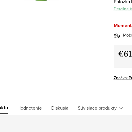
Položka 
Detailné 
Momentá
Možn
€61
Jedno
cena:
Značka:
P
uktu
Hodnotenie
Diskusia
Súvisiace produkty