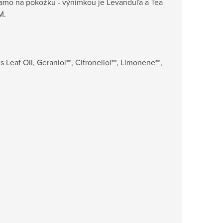
iamo na pokožku - výnimkou je Levanduľa a Tea
M.
 Leaf Oil, Geraniol**, Citronellol**, Limonene**,