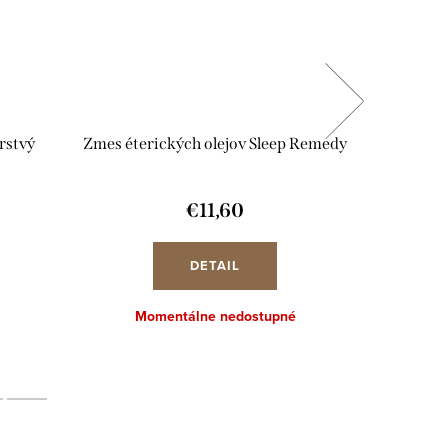
rstvý
Zmes éterických olejov Sleep Remedy
Zmes éter
€11,60
DETAIL
Momentálne nedostupné
Mo