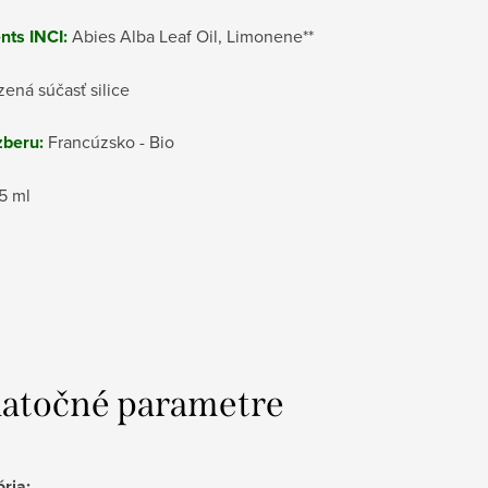
nts INCI:
Abies Alba Leaf Oil, Limonene**
dzená súčasť silice
zberu:
Francúzsko - Bio
5 ml
atočné parametre
ória
: