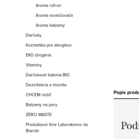
a
Aroma roll-on
n
Aroma osviežovače
e
Aroma balzamy
Darčeky
l
Kozmetika pre alergikov
EKO drogéria
Vitamíny
Darčekové balenia BIO
Dezinfekcia a imunita
Popis prod
CHCEM riešiť
Balzamy na pery
ZERO WASTE
Pod
Produktové línie Laboratoires de
Biarritz