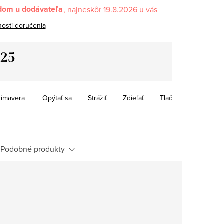
dom u dodávateľa
19.8.2026
osti doručenia
,25
tková
rimavera
Opýtať sa
Strážiť
Zdieľať
Tlač
Podobné produkty