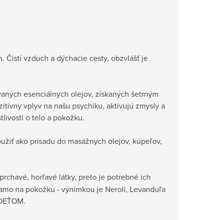
. Čistí vzduch a dýchacie cesty, obzvlášť je
kovaných esenciálnych olejov, získaných šetrným
itívny vplyv na našu psychiku, aktivujú zmysly a
tlivosti o telo a pokožku.
žiť ako prísadu do masážnych olejov, kúpeľov,
prchavé, horľavé látky, preto je potrebné ich
iamo na pokožku - výnimkou je Neroli, Levanduľa
k DEŤOM.