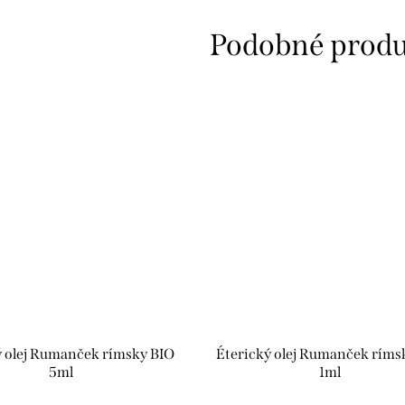
ý olej Rumanček rímsky BIO
Éterický olej Rumanček ríms
5ml
1ml