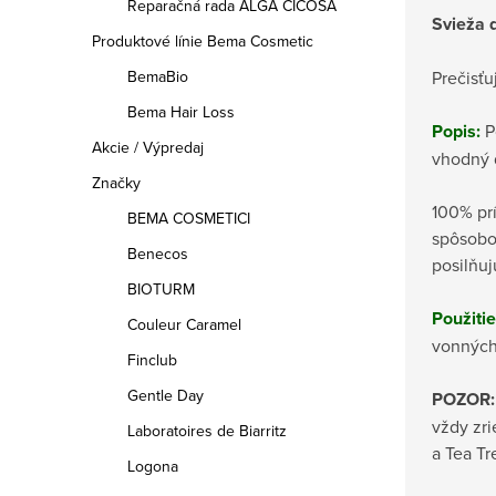
Reparačná rada ALGA CICOSA
Svieža d
Produktové línie Bema Cosmetic
Prečisť
BemaBio
Bema Hair Loss
Popis:
Po
Akcie / Výpredaj
vhodný 
Značky
100% prí
BEMA COSMETICI
spôsobom
Benecos
posilňuj
BIOTURM
Použiti
Couleur Caramel
vonných
Finclub
Gentle Day
POZOR:
vždy zr
Laboratoires de Biarritz
a Tea Tr
Logona