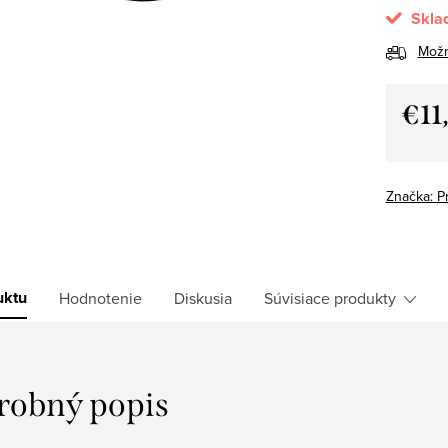
Skla
Možn
€11
Jedno
cena:
Značka:
P
uktu
Hodnotenie
Diskusia
Súvisiace produkty
robný popis