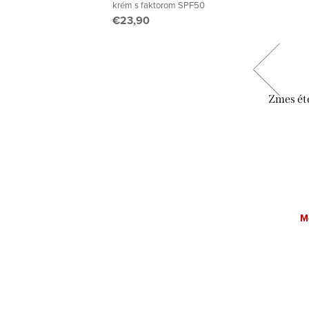
krém s faktorom SPF50
€23,90
vanie s
Zmes éterických olejov "Prijatie"
Zmes éte
€11,60
DETAIL
Momentálne nedostupné
M