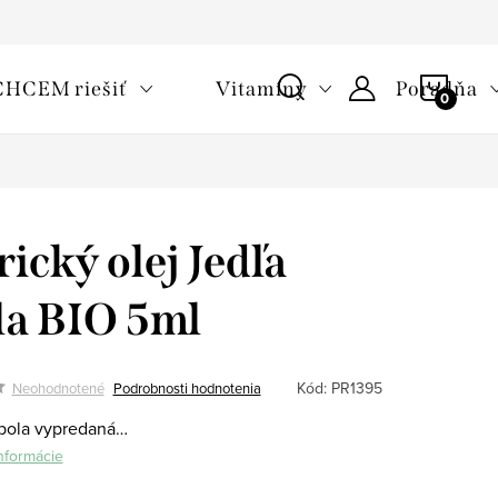
oužívaní cookies
Často kladené otázky
Slovník pojmov
NÁKU
CHCEM riešiť
Vitamíny
Poradňa
KOŠÍ
rický olej Jedľa
la BIO 5ml
Kód:
PR1395
Neohodnotené
Podrobnosti hodnotenia
bola vypredaná…
informácie