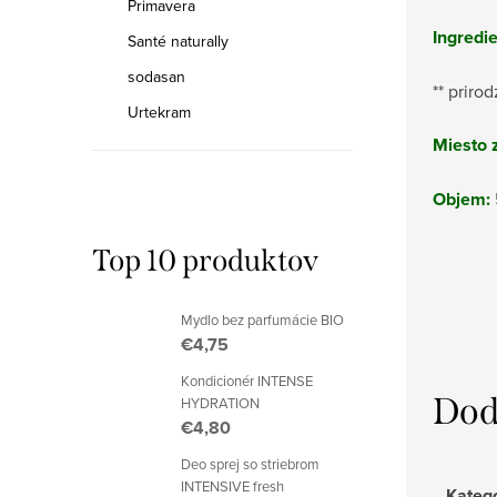
Primavera
Ingredie
Santé naturally
sodasan
** priro
Urtekram
Miesto 
Objem:
Top 10 produktov
Mydlo bez parfumácie BIO
€4,75
Kondicionér INTENSE
Dod
HYDRATION
€4,80
Deo sprej so striebrom
INTENSIVE fresh
Kateg