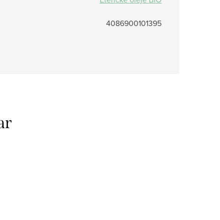
4086900101395
ar