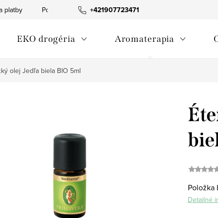
a platby
Podmienky ochrany osobných údajov
+421907723471
Informácia o p
EKO drogéria
Aromaterapia
cký olej Jedľa biela BIO 5ml
Éte
bie
Položka 
Detailné 