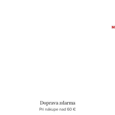
€62,80
DETAIL
Doručíme do 2-5 dní
M
Doprava zdarma
Pri nákupe nad 60 €