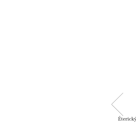
 list/
Éterický olej Archangelika koreň BIO
Éterick
5ml