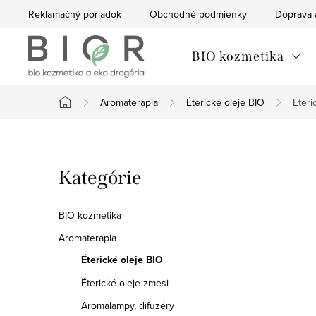
Prejsť
Reklamačný poriadok
Obchodné podmienky
Doprava 
na
obsah
BIO kozmetika
Aromaterapia
Éterické oleje BIO
Éteri
Domov
B
Preskočiť
Kategórie
o
kategórie
č
BIO kozmetika
n
Aromaterapia
Éterické oleje BIO
ý
Éterické oleje zmesi
p
Aromalampy, difuzéry