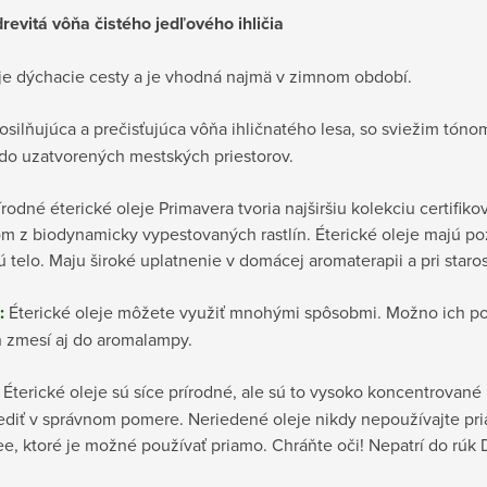
revitá vôňa čistého jedľového ihličia
uje dýchacie cesty a je vhodná najmä v zimnom období.
silňujúca a prečisťujúca vôňa ihličnatého lesa, so sviežim tónom
do uzatvorených mestských priestorov.
rodné éterické oleje Primavera tvoria najširšiu kolekciu certifi
 z biodynamicky vypestovaných rastlín. Éterické oleje majú poz
ú telo. Maju široké uplatnenie v domácej aromaterapii a pri staros
e:
Éterické oleje môžete využiť mnohými spôsobmi. Možno ich pou
 zmesí aj do aromalampy.
Éterické oleje sú síce prírodné, ale sú to vysoko koncentrované 
iediť v správnom pomere. Neriedené oleje nikdy nepoužívajte pr
ee, ktoré je možné používať priamo. Chráňte oči! Nepatrí do rú