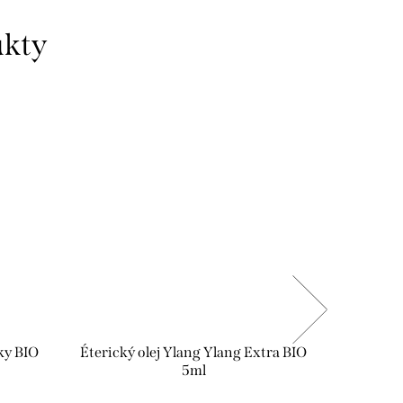
ky BIO
Éterický olej Ylang Ylang Extra BIO
Éterický 
5ml