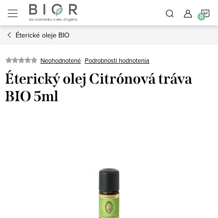
Prejsť
N
na
obsah
Éterické oleje BIO
K
Neohodnotené
Podrobnosti hodnotenia
Éterický olej Citrónová tráva
BIO 5ml