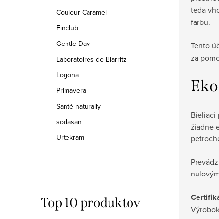
teda vh
Couleur Caramel
farbu.
Finclub
Gentle Day
Tento ú
za pomoc
Laboratoires de Biarritz
Logona
Eko
Primavera
Santé naturally
Bieliaci
sodasan
žiadne e
Urtekram
petroch
Prevádz
nulovým
Certifik
Top 10 produktov
Výrobok