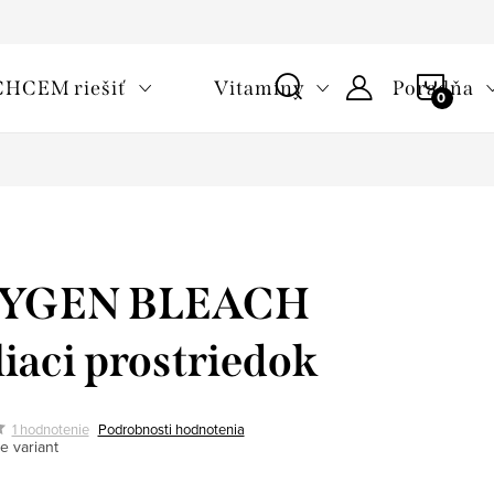
oužívaní cookies
Často kladené otázky
Slovník pojmov
NÁKU
CHCEM riešiť
Vitamíny
Poradňa
KOŠÍ
YGEN BLEACH
liaci prostriedok
1 hodnotenie
Podrobnosti hodnotenia
e variant