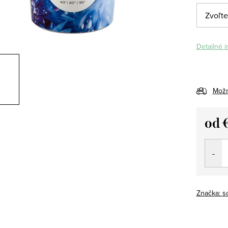
Detailné 
Možn
od
Jedno
cena:
Značka:
s