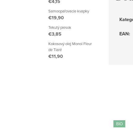
€4,15
Samoopaľovacie kvapky
€19,90
Kateg
Tekutý piesok
EAN
:
€3,85
Kokosový olej Monoï Fleur
de Tiaré
€11,90
BIO