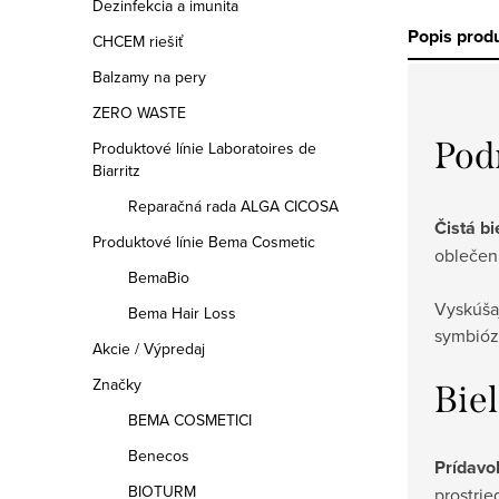
Dezinfekcia a imunita
Popis prod
CHCEM riešiť
Balzamy na pery
ZERO WASTE
Pod
Produktové línie Laboratoires de
Biarritz
Reparačná rada ALGA CICOSA
Čistá b
Produktové línie Bema Cosmetic
oblečen
BemaBio
Vyskúša
Bema Hair Loss
symbióze
Akcie / Výpredaj
Značky
Biel
BEMA COSMETICI
Benecos
Prídavo
BIOTURM
prostrie