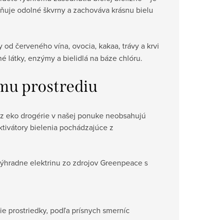
raňuje odolné škvrny a zachováva krásnu bielu
y od červeného vína, ovocia, kakaa, trávy a krvi
 látky, enzýmy a bielidlá na báze chlóru.
mu prostrediu
y z eko drogérie v našej ponuke neobsahujú
tivátory bielenia pochádzajúce z
hradne elektrinu zo zdrojov Greenpeace s
e prostriedky, podľa prísnych smerníc