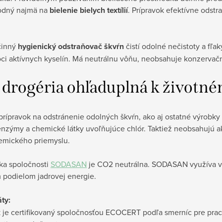
odný najmä na
bielenie bielych textílií
. Prípravok efektívne odst
činný
hygienický odstraňovač škvŕn
čistí odolné nečistoty a fľak
i aktívnych kyselín. Má neutrálnu vôňu, neobsahuje konzervačné
 drogéria ohľaduplná k životné
 prípravok na odstránenie odolných škvŕn, ako aj ostatné výrobk
nzýmy a chemické látky uvoľňujúce chlór. Taktiež neobsahujú ak
emického priemyslu.
ka spoločnosti
SODASAN
je CO2 neutrálna. SODASAN využíva vý
 podielom jadrovej energie.
áty:
 je certifikovaný spoločnosťou ECOCERT podľa smerníc pre praci