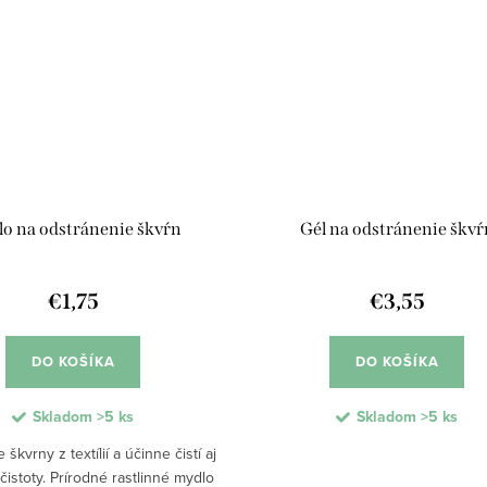
o na odstránenie škvŕn
Gél na odstránenie škvŕ
€1,75
€3,55
DO KOŠÍKA
DO KOŠÍKA
Skladom
>5 ks
Skladom
>5 ks
škvrny z textílií a účinne čistí aj
istoty. Prírodné rastlinné mydlo