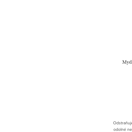
Mydl
Odstraňuje 
odolné neč