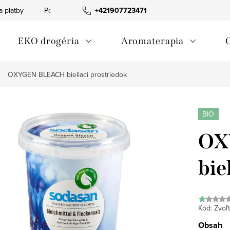
a platby
Podmienky ochrany osobných údajov
+421907723471
Informácia o p
EKO drogéria
Aromaterapia
OXYGEN BLEACH bieliaci prostriedok
BIO
OX
bie
Kód:
Zvoľt
Obsah