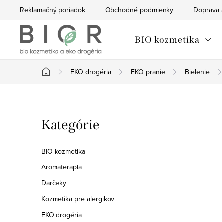
Prejsť
Reklamačný poriadok
Obchodné podmienky
Doprava 
na
obsah
BIO kozmetika
EKO drogéria
EKO pranie
Bielenie
Domov
B
Preskočiť
Kategórie
o
kategórie
č
BIO kozmetika
n
Aromaterapia
Darčeky
ý
Kozmetika pre alergikov
p
EKO drogéria