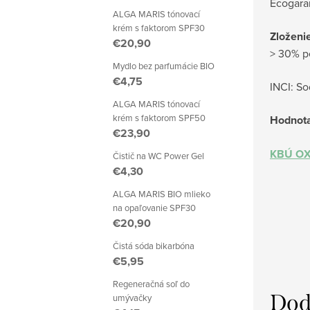
Ecogara
ALGA MARIS tónovací
krém s faktorom SPF30
Zloženie
€20,90
> 30% p
Mydlo bez parfumácie BIO
€4,75
INCI: S
ALGA MARIS tónovací
krém s faktorom SPF50
Hodnot
€23,90
KBÚ O
Čistič na WC Power Gel
€4,30
ALGA MARIS BIO mlieko
na opaľovanie SPF30
€20,90
Čistá sóda bikarbóna
€5,95
Regeneračná soľ do
Dod
umývačky