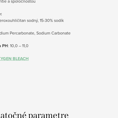
ntie a spoločnostou
:
eroxouhličitan sodný, 15-30% sodík
odium Percarbonate, Sodium Carbonate
a PH
: 10,0 – 11,0
XYGEN BLEACH
atočné parametre