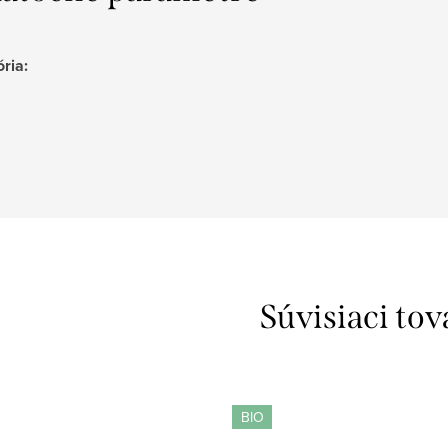
ória
:
Súvisiaci tov
BIO