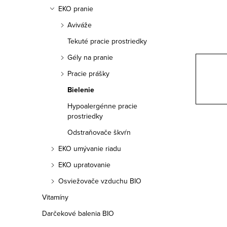
a
EKO pranie
n
Aviváže
e
Tekuté pracie prostriedky
Gély na pranie
l
Pracie prášky
Bielenie
Hypoalergénne pracie
prostriedky
Odstraňovače škvŕn
EKO umývanie riadu
EKO upratovanie
Osviežovače vzduchu BIO
Vitamíny
Darčekové balenia BIO