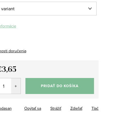
informácie
osti doručenia
€3,65
tková
PRIDAŤ DO KOŠÍKA
odasan
Opýtať sa
Strážiť
Zdieľať
Tlač