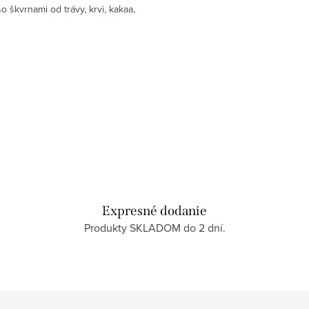
so škvrnami od trávy, krvi, kakaa,
 mastnoty a je vhodné na všetky
druhy textílií....
Expresné dodanie
Produkty SKLADOM do 2 dní.