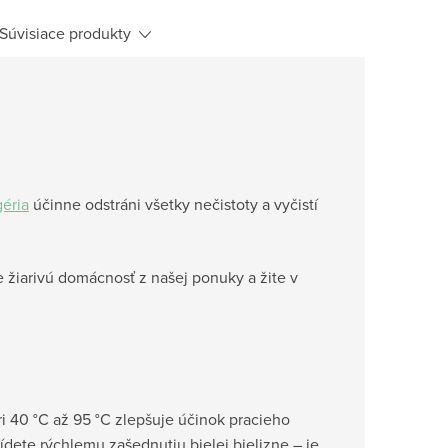
Súvisiace produkty
éria
účinne odstráni všetky nečistoty a vyčistí
e žiarivú domácnosť z našej ponuky a žite v
ri 40 °C až 95 °C zlepšuje účinok pracieho
dete rýchlemu zašednutiu bielej bielizne – je