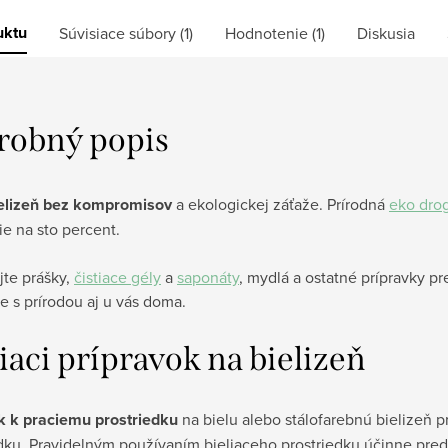
uktu
Súvisiace súbory (1)
Hodnotenie (1)
Diskusia
robný popis
ielizeň bez kompromisov
a ekologickej záťaže. Prírodná
eko drog
ie na sto percent.
jte prášky,
čistiace gély
a
saponáty
, mydlá a ostatné prípravky pr
 s prírodou aj u vás doma.
iaci prípravok na bielizeň
k k praciemu prostriedku
na bielu alebo stálofarebnú bielizeň p
dku. Pravidelným používaním bieliaceho prostriedku účinne predí